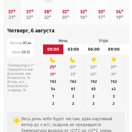
37°
37°
38°
32°
32°
33°
34°
21°
22°
22°
20°
16°
17°
19°
Четверг, 6 августа
Ночь
Утро
Восход:
05:44
00:00
03:00
06:00
09:00
1
Закат:
20:23
Температура С°
25°
23°
22°
31°
Ощущается как
Давление, мм
25°
23°
22°
31°
Влажность, %
762
762
762
762
Ветер, м/с
Вероятность
54
61
65
42
осадков, %
1
2
2
3
2
2
2
2
Весь день небо будет чистым, едва ощутимый
ветер до 4 м/с, осадков не предвидится.
Температура воздуха от +21°C до +37°C, очень