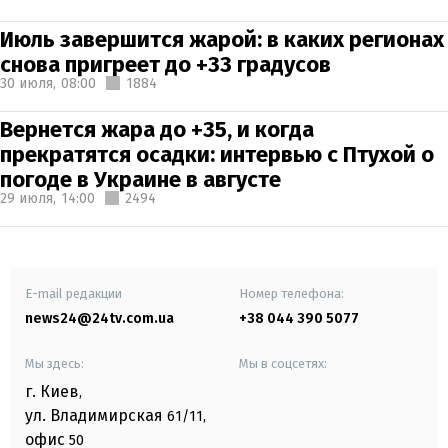
Июль завершится жарой: в каких регионах
снова пригреет до +33 градусов
30 июля,
08:00
1884
Вернется жара до +35, и когда
прекратятся осадки: интервью с Птухой о
погоде в Украине в августе
29 июля,
14:00
2494
E-mail редакции
Номер телефона:
news24@24tv.com.ua
+38 044 390 5077
Мы здесь:
Мы в соцсетях:
г. Киев
,
ул. Владимирская
61/11,
офис
50