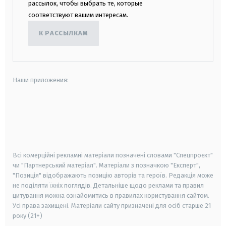
рассылок, чтобы выбрать те, которые
соответствуют вашим интересам.
К РАССЫЛКАМ
Наши приложения:
android
apple
smart tv
samsung smart tv
Всі комерційні рекламні матеріали позначені словами "Спецпроєкт"
чи "Партнерський матеріал". Матеріали з позначкою "Експерт",
"Позиція" відображають позицію авторів та героїв. Редакція може
не поділяти їхніх поглядів. Детальніше щодо реклами та правил
цитування можна ознайомитись в правилах користування сайтом.
Усі права захищені.
Матеріали сайту призначені для осіб старше
21
року (21+)