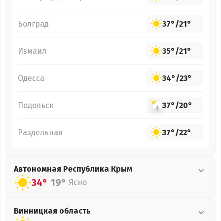
Болград
37°
/
21°
Измаил
35°
/
21°
Одесса
34°
/
23°
Подольск
37°
/
20°
Раздельная
37°
/
22°
Автономная Республика Крым
34°
19°
Ясно
Винницкая
область