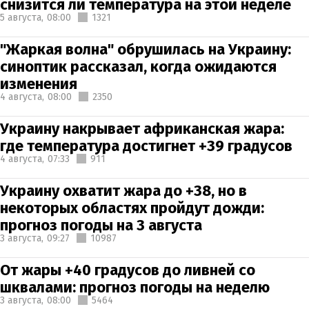
снизится ли температура на этой неделе
5 августа,
08:00
1321
"Жаркая волна" обрушилась на Украину:
синоптик рассказал, когда ожидаются
изменения
4 августа,
08:00
2350
Украину накрывает африканская жара:
где температура достигнет +39 градусов
4 августа,
07:33
911
Украину охватит жара до +38, но в
некоторых областях пройдут дожди:
прогноз погоды на 3 августа
3 августа,
09:27
10987
От жары +40 градусов до ливней со
шквалами: прогноз погоды на неделю
3 августа,
08:00
5464