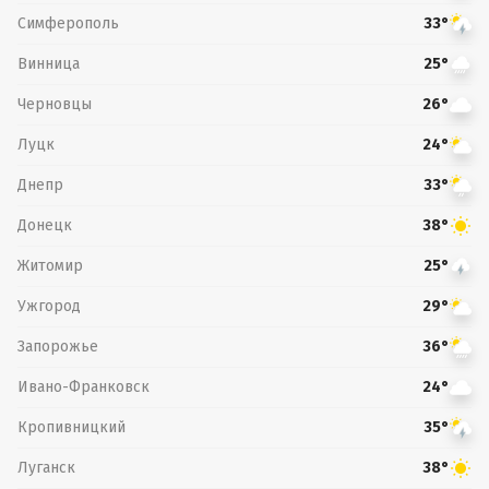
Симферополь
33°
Винница
25°
Черновцы
26°
Луцк
24°
Днепр
33°
Донецк
38°
Житомир
25°
Ужгород
29°
Запорожье
36°
Ивано-Франковск
24°
Кропивницкий
35°
Луганск
38°