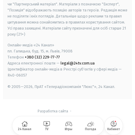
чи "Партнерський матеріал". Матеріали з позначкою "Експерт",
"Позиція" відображають позицію авторів та героїв. Редакція може
не поділяти їхніх поглядів. Детальніше щодо реклами та правил
цитування можна ознайомитись в правилах користування сайтом.
Усі права захищені.
Матеріали сайту призначені для осіб старше
21
року (21+)
Онлайн-медіа «24 Канал»
пл. Галицька, буд. 15, м. Львів, 79008
Телефон
+380 (32) 229-77-77
Адреса електронної пошти —
legal@24tv.com.ua
Ідентифікатор онлайн-медіа в Реєстрі суб'єктів у сфері медіа —
R40-06057
© 2005—2026,
ПрАТ «Телерадіокомпанія "Люкс"», 24 Канал.
Разработка сайта
-
24 Канал
TV
Игры
Погода
Кабинет