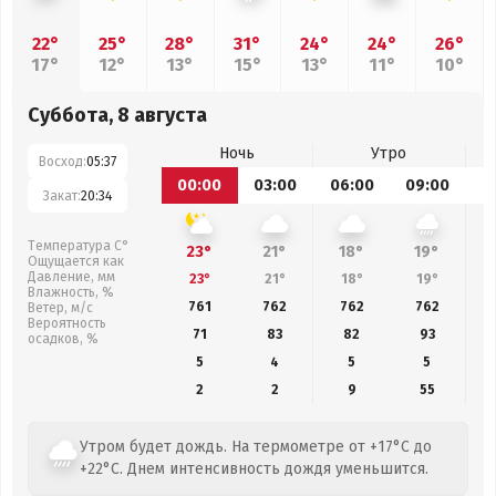
22°
25°
28°
31°
24°
24°
26°
17°
12°
13°
15°
13°
11°
10°
Суббота, 8 августа
Ночь
Утро
Восход:
05:37
00:00
03:00
06:00
09:00
1
Закат:
20:34
Температура С°
23°
21°
18°
19°
Ощущается как
Давление, мм
23°
21°
18°
19°
Влажность, %
761
762
762
762
Ветер, м/с
Вероятность
71
83
82
93
осадков, %
5
4
5
5
2
2
9
55
Утром будет дождь. На термометре от +17°C до
+22°C. Днем интенсивность дождя уменьшится.