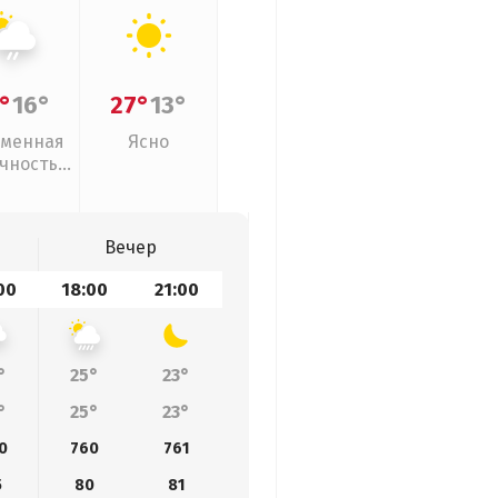
°
16°
27°
13°
менная
Ясно
чность,
ый дождь
Вечер
00
18:00
21:00
°
25°
23°
°
25°
23°
0
760
761
5
80
81