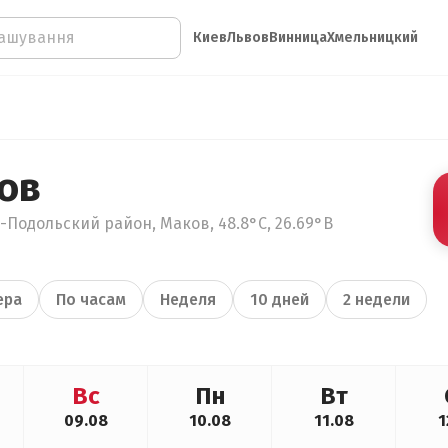
Киев
Львов
Винница
Хмельницкий
ов
-Подольский район, Маков, 48.8°С, 26.69°В
ера
По часам
Неделя
10 дней
2 недели
Вс
Пн
Вт
09.08
10.08
11.08
1