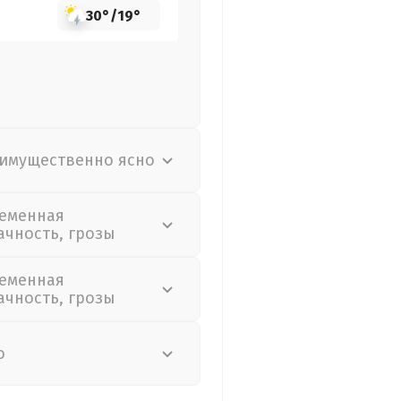
30°
/
19°
имущественно ясно
еменная
ачность, грозы
еменная
ачность, грозы
о