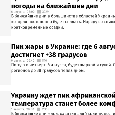
погоды на ближайшие дни
6 августа,
08:00
3229
В ближайшие дни в большинстве областей Украины
которая постепенно будет спадать. Наряду со сн
кратковременные осадки.
Пик жары в Украине: где 6 авг
достигнет +38 градусов
6 августа,
06:40
816
Погода в четверг, 6 августа, будет жаркой и сухой
регионов до 38 градусов тепла днем.
Украину ждет пик африканской
температура станет более ком
5 августа,
20:00
11356
В ближайшие дни жара, охватившая Украину, дости