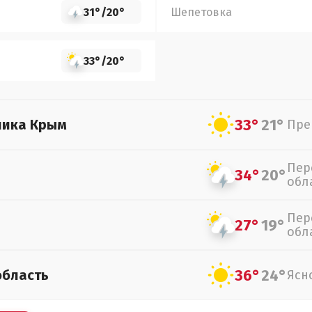
31°
/
20°
Шепетовка
33°
/
20°
33°
21°
лика Крым
Пре
Пер
34°
20°
обл
Пер
27°
19°
обл
36°
24°
область
Ясн