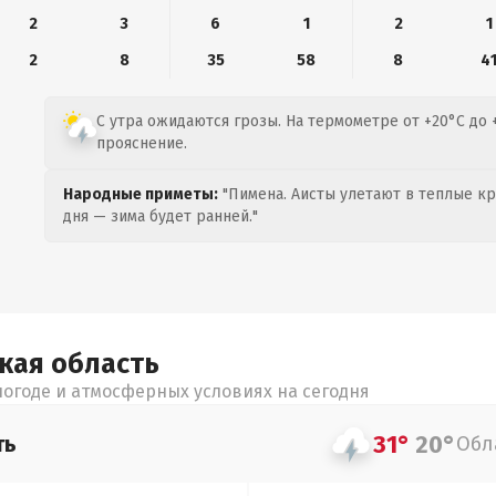
2
3
6
1
2
1
2
8
35
58
8
4
С утра ожидаются грозы. На термометре от +20°C до 
прояснение.
Народные приметы:
"Пимена. Аисты улетают в теплые кра
дня — зима будет ранней."
цкая
область
огоде и атмосферных условиях на сегодня
31°
20°
ть
Обл