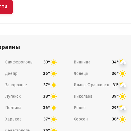
СТИ
краины
Симферополь
Винница
33°
34°
Днепр
Донецк
36°
36°
Запорожье
Ивано-Франковск
37°
31°
Луганск
Николаев
38°
39°
Полтава
Ровно
36°
29°
Харьков
Херсон
37°
38°
Севастополь
35°