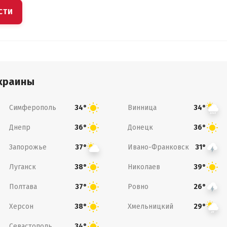
СТИ
краины
Симферополь
Винница
34°
34°
Днепр
Донецк
36°
36°
Запорожье
Ивано-Франковск
37°
31°
Луганск
Николаев
38°
39°
Полтава
Ровно
37°
26°
Херсон
Хмельницкий
38°
29°
Севастополь
34°