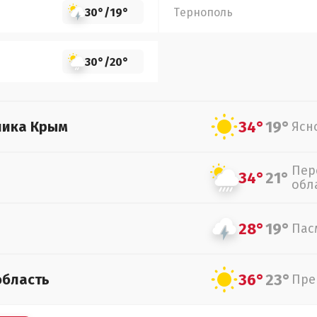
30°
/
19°
Тернополь
30°
/
20°
34°
19°
лика Крым
Ясн
Пер
34°
21°
обл
28°
19°
Пас
36°
23°
область
Пре