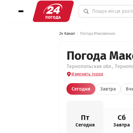
24 Канал
Погода Маковисько
Погода Мак
Тернопольская обл., Тернопо
Изменить город
Сегодня
Завтра
Вч
Пт
Сб
Сегодня
Завтра