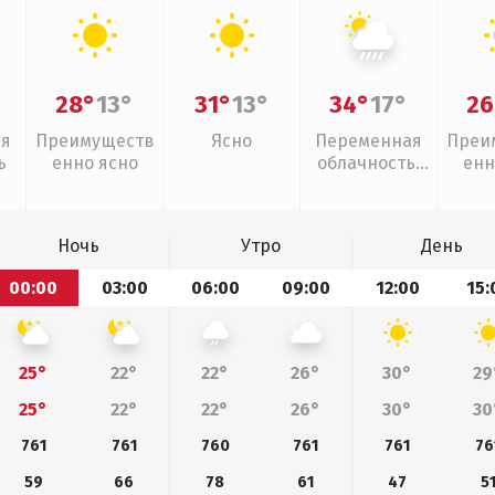
28°
13°
31°
13°
34°
17°
26
ая
Преимуществ
Ясно
Переменная
Преи
ь
енно ясно
облачность,
енн
ливни
Ночь
Утро
День
00:00
03:00
06:00
09:00
12:00
15:
25°
22°
22°
26°
30°
29
25°
22°
22°
26°
30°
30
761
761
760
761
761
76
59
66
78
61
47
5