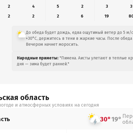
2
4
5
2
3
3
2
2
2
6
19
8
До обеда будет дождь, едва ощутимый ветер до 5 м/с
+30°C, держитесь в тени в жаркие часы. После обеда
Вечером начнет моросить.
Народные приметы:
"Пимена. Аисты улетают в теплые кра
дня — зима будет ранней."
ьская
область
огоде и атмосферных условиях на сегодня
Пер
30°
19°
асть
обл