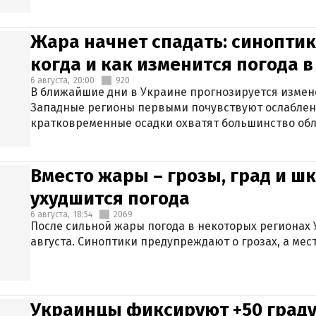
Жара начнет спадать: синоптик
когда и как изменится погода 
6 августа,
20:00
920
В ближайшие дни в Украине прогнозируется измен
Западные регионы первыми почувствуют ослаблен
кратковременные осадки охватят большинство обл
Вместо жары – грозы, град и шк
ухудшится погода
6 августа,
18:54
2069
После сильной жары погода в некоторых регионах 
августа. Синоптики предупреждают о грозах, а мес
Украинцы фиксируют +50 граду