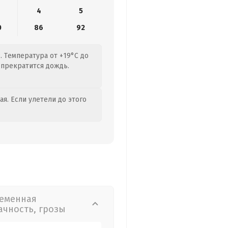
4
5
0
86
92
. Температура от +19°C до
 прекратится дождь.
я. Если улетели до этого
еменная
ачность, грозы