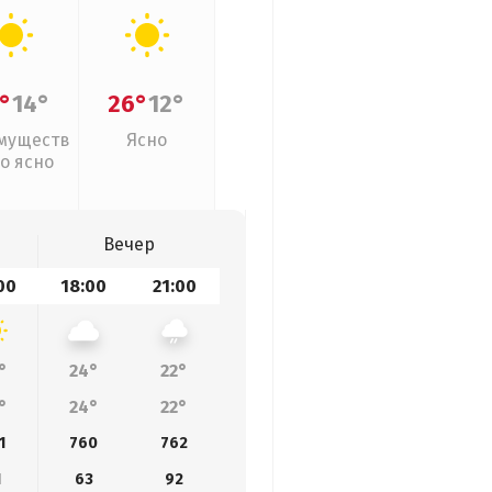
°
14°
26°
12°
муществ
Ясно
о ясно
Вечер
00
18:00
21:00
°
24°
22°
°
24°
22°
1
760
762
1
63
92