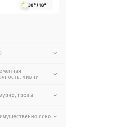
30°
/
18°
о
еменная
ачность, ливни
мурно, грозы
имущественно ясно