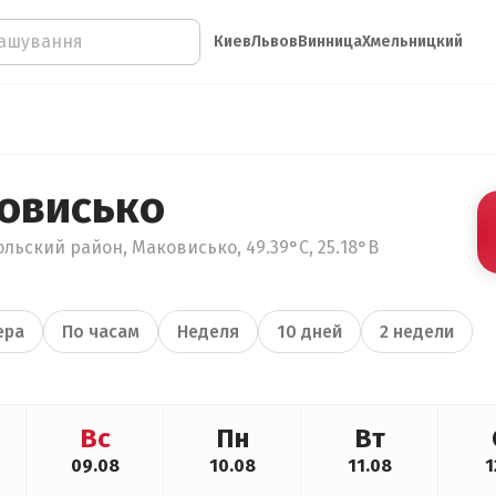
Киев
Львов
Винница
Хмельницкий
овисько
льский район, Маковисько, 49.39°С, 25.18°В
ера
По часам
Неделя
10 дней
2 недели
Вс
Пн
Вт
09.08
10.08
11.08
1