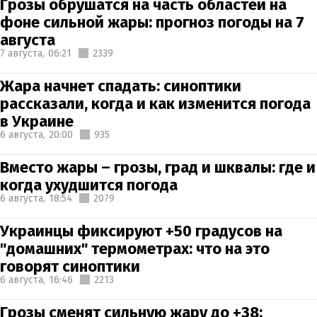
Грозы обрушатся на часть областей на
фоне сильной жары: прогноз погоды на 7
августа
7 августа,
06:21
2339
Жара начнет спадать: синоптики
рассказали, когда и как изменится погода
в Украине
6 августа,
20:00
935
Вместо жары – грозы, град и шквалы: где и
когда ухудшится погода
6 августа,
18:54
2079
Украинцы фиксируют +50 градусов на
"домашних" термометрах: что на это
говорят синоптики
6 августа,
16:46
2213
Грозы сменят сильную жару до +38: