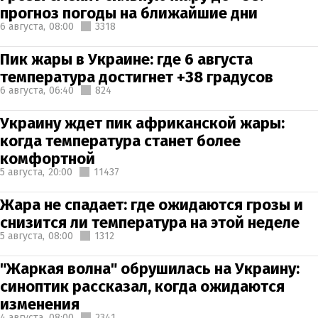
прогноз погоды на ближайшие дни
6 августа,
08:00
3318
Пик жары в Украине: где 6 августа
температура достигнет +38 градусов
6 августа,
06:40
824
Украину ждет пик африканской жары:
когда температура станет более
комфортной
5 августа,
20:00
11437
Жара не спадает: где ожидаются грозы и
снизится ли температура на этой неделе
5 августа,
08:00
1312
"Жаркая волна" обрушилась на Украину:
синоптик рассказал, когда ожидаются
изменения
4 августа,
08:00
2341