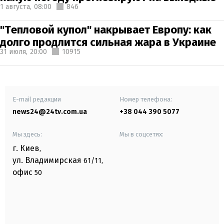
1 августа,
08:00
846
"Тепловой купол" накрывает Европу: как
долго продлится сильная жара в Украине
31 июля,
20:00
10915
E-mail редакции
Номер телефона:
news24@24tv.com.ua
+38 044 390 5077
Мы здесь:
Мы в соцсетях:
г. Киев
,
ул. Владимирская
61/11,
офис
50