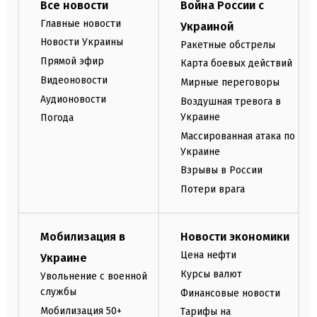
Все новости
Война России с
Главные новости
Украиной
Новости Украины
Ракетные обстрелы
Прямой эфир
Карта боевых действий
Видеоновости
Мирные переговоры
Аудионовости
Воздушная тревога в
Украине
Погода
Массированная атака по
Украине
Взрывы в России
Потери врага
Мобилизация в
Новости экономики
Цена нефти
Украине
Курсы валют
Увольнение с военной
службы
Финансовые новости
Мобилизация 50+
Тарифы на