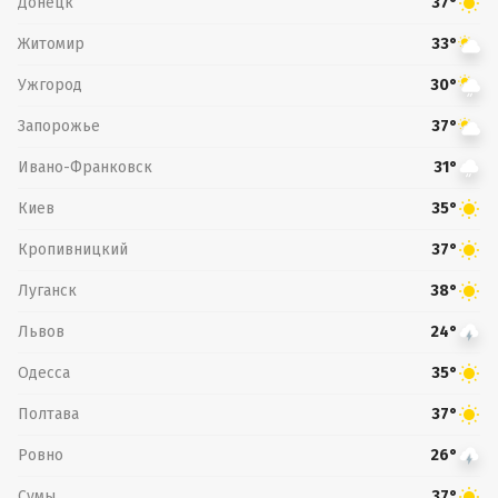
Донецк
37°
Житомир
33°
Ужгород
30°
Запорожье
37°
Ивано-Франковск
31°
Киев
35°
Кропивницкий
37°
Луганск
38°
Львов
24°
Одесса
35°
Полтава
37°
Ровно
26°
Сумы
37°