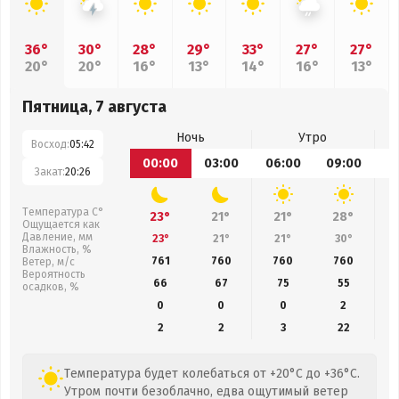
36°
30°
28°
29°
33°
27°
27°
20°
20°
16°
13°
14°
16°
13°
Пятница, 7 августа
Ночь
Утро
Восход:
05:42
00:00
03:00
06:00
09:00
1
Закат:
20:26
Температура С°
23°
21°
21°
28°
Ощущается как
Давление, мм
23°
21°
21°
30°
Влажность, %
761
760
760
760
Ветер, м/с
Вероятность
66
67
75
55
осадков, %
0
0
0
2
2
2
3
22
Температура будет колебаться от +20°C до +36°C.
Утром почти безоблачно, едва ощутимый ветер