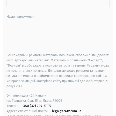
Наши приложения:
android
apple
smart tv
samsung smart tv
Всі комерційні рекламні матеріали позначені словами "Спецпроєкт"
чи "Партнерський матеріал". Матеріали з позначкою "Експерт",
"Позиція" відображають позицію авторів та героїв. Редакція може
не поділяти їхніх поглядів. Детальніше щодо реклами та правил
цитування можна ознайомитись в правилах користування сайтом.
Усі права захищені.
Матеріали сайту призначені для осіб старше
21
року (21+)
Онлайн-медіа «24 Канал»
пл. Галицька, буд. 15, м. Львів, 79008
Телефон
+380 (32) 229-77-77
Адреса електронної пошти —
legal@24tv.com.ua