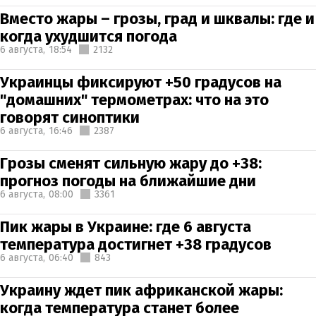
Вместо жары – грозы, град и шквалы: где и
когда ухудшится погода
6 августа,
18:54
2132
Украинцы фиксируют +50 градусов на
"домашних" термометрах: что на это
говорят синоптики
6 августа,
16:46
2387
Грозы сменят сильную жару до +38:
прогноз погоды на ближайшие дни
6 августа,
08:00
3361
Пик жары в Украине: где 6 августа
температура достигнет +38 градусов
6 августа,
06:40
843
Украину ждет пик африканской жары:
когда температура станет более