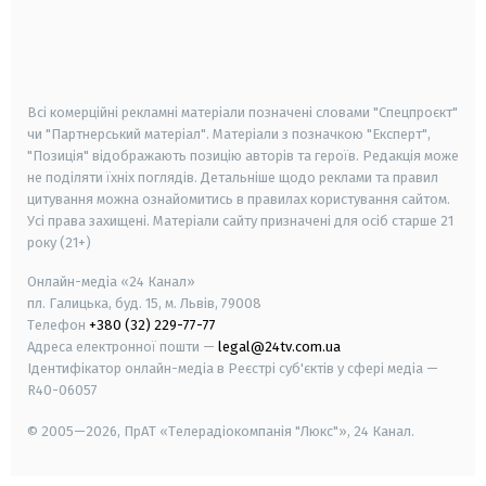
android
apple
smart tv
samsung smart tv
Всі комерційні рекламні матеріали позначені словами "Спецпроєкт"
чи "Партнерський матеріал". Матеріали з позначкою "Експерт",
"Позиція" відображають позицію авторів та героїв. Редакція може
не поділяти їхніх поглядів. Детальніше щодо реклами та правил
цитування можна ознайомитись в правилах користування сайтом.
Усі права захищені.
Матеріали сайту призначені для осіб старше
21
року (21+)
Онлайн-медіа «24 Канал»
пл. Галицька, буд. 15, м. Львів, 79008
Телефон
+380 (32) 229-77-77
Адреса електронної пошти —
legal@24tv.com.ua
Ідентифікатор онлайн-медіа в Реєстрі суб'єктів у сфері медіа —
R40-06057
© 2005—2026,
ПрАТ «Телерадіокомпанія "Люкс"», 24 Канал.