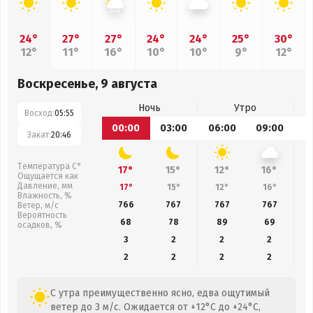
24°
27°
27°
24°
24°
25°
30°
12°
11°
16°
10°
10°
9°
12°
Воскресенье, 9 августа
Ночь
Утро
Восход:
05:55
00:00
03:00
06:00
09:00
1
Закат:
20:46
Температура С°
17°
15°
12°
16°
Ощущается как
Давление, мм
17°
15°
12°
16°
Влажность, %
766
767
767
767
Ветер, м/с
Вероятность
68
78
89
69
осадков, %
3
2
2
2
2
2
2
2
С утра преимущественно ясно, едва ощутимый
ветер до 3 м/с. Ожидается от +12°C до +24°C,