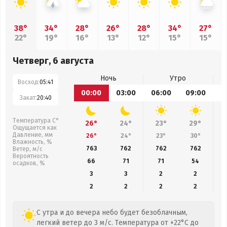
38°
34°
28°
26°
28°
34°
27°
22°
19°
16°
13°
12°
15°
15°
Четверг, 6 августа
Ночь
Утро
Восход:
05:41
00:00
03:00
06:00
09:00
1
Закат:
20:40
Температура С°
26°
24°
23°
29°
Ощущается как
Давление, мм
26°
24°
23°
30°
Влажность, %
763
762
762
762
Ветер, м/с
Вероятность
66
71
71
54
осадков, %
3
3
2
2
2
2
2
2
С утра и до вечера небо будет безоблачным,
легкий ветер до 3 м/с. Температура от +22°C до