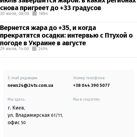
Июль завершится жарой: в каких регионах
снова пригреет до +33 градусов
30 июля,
08:00
1884
Вернется жара до +35, и когда
прекратятся осадки: интервью с Птухой о
погоде в Украине в августе
29 июля,
14:00
2494
E-mail редакции
Номер телефона:
news24@24tv.com.ua
+38 044 390 5077
Мы здесь:
Мы в соцсетях:
г. Киев
,
ул. Владимирская
61/11,
офис
50