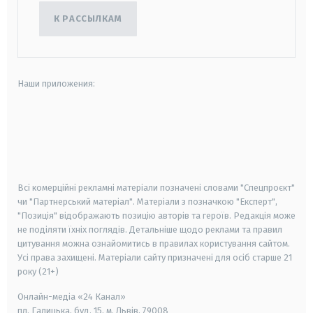
К РАССЫЛКАМ
Наши приложения:
android
apple
smart tv
samsung smart tv
Всі комерційні рекламні матеріали позначені словами "Спецпроєкт"
чи "Партнерський матеріал". Матеріали з позначкою "Експерт",
"Позиція" відображають позицію авторів та героїв. Редакція може
не поділяти їхніх поглядів. Детальніше щодо реклами та правил
цитування можна ознайомитись в правилах користування сайтом.
Усі права захищені.
Матеріали сайту призначені для осіб старше
21
року (21+)
Онлайн-медіа «24 Канал»
пл. Галицька, буд. 15, м. Львів, 79008