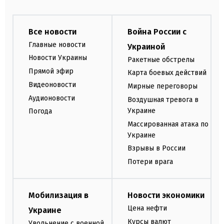
Все новости
Война России с
Главные новости
Украиной
Новости Украины
Ракетные обстрелы
Прямой эфир
Карта боевых действий
Видеоновости
Мирные переговоры
Аудионовости
Воздушная тревога в
Украине
Погода
Массированная атака по
Украине
Взрывы в России
Потери врага
Мобилизация в
Новости экономики
Цена нефти
Украине
Курсы валют
Увольнение с военной