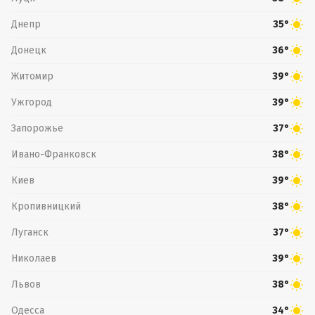
Днепр
35°
Донецк
36°
Житомир
39°
Ужгород
39°
Запорожье
37°
Ивано-Франковск
38°
Киев
39°
Кропивницкий
38°
Луганск
37°
Николаев
39°
Львов
38°
Одесса
34°