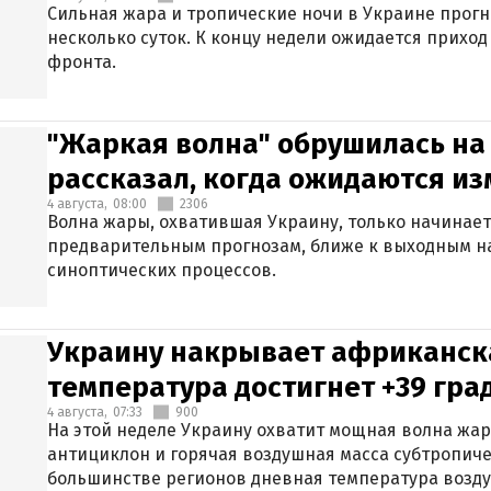
Сильная жара и тропические ночи в Украине прог
несколько суток. К концу недели ожидается прихо
фронта.
"Жаркая волна" обрушилась на
рассказал, когда ожидаются и
4 августа,
08:00
2306
Волна жары, охватившая Украину, только начинает
предварительным прогнозам, ближе к выходным н
синоптических процессов.
Украину накрывает африканска
температура достигнет +39 гра
4 августа,
07:33
900
На этой неделе Украину охватит мощная волна жа
антициклон и горячая воздушная масса субтропиче
большинстве регионов дневная температура воздух