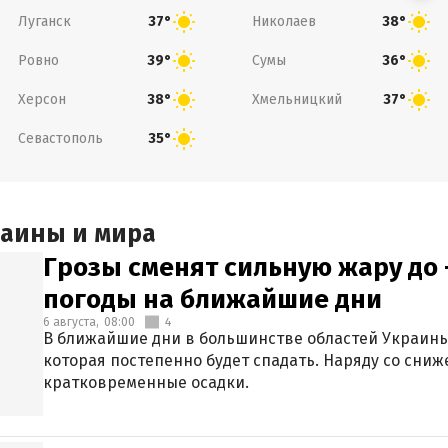
Луганск
Николаев
37°
38°
Ровно
Сумы
39°
36°
Херсон
Хмельницкий
38°
37°
Севастополь
35°
раины и мира
Грозы сменят сильную жару до 
погоды на ближайшие дни
6 августа,
08:00
4
В ближайшие дни в большинстве областей Украины
которая постепенно будет спадать. Наряду со сн
кратковременные осадки.