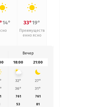
°
14°
33°
19°
Ясно
Преимуществ
енно ясно
Вечер
00
18:00
21:00
°
32°
27°
°
36°
31°
1
761
761
1
53
81