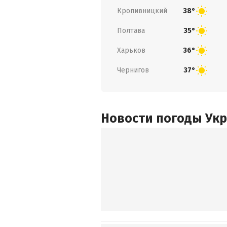
Кропивницкий
38°
Полтава
35°
Харьков
36°
Чернигов
37°
Новости погоды Ук