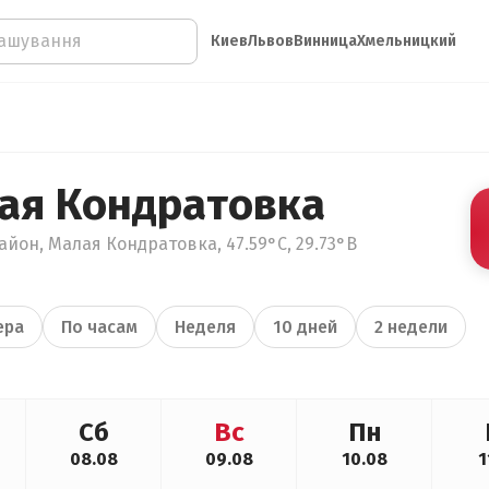
Киев
Львов
Винница
Хмельницкий
ая Кондратовка
айон, Малая Кондратовка, 47.59°С, 29.73°В
ера
По часам
Неделя
10 дней
2 недели
Сб
Вс
Пн
08.08
09.08
10.08
1