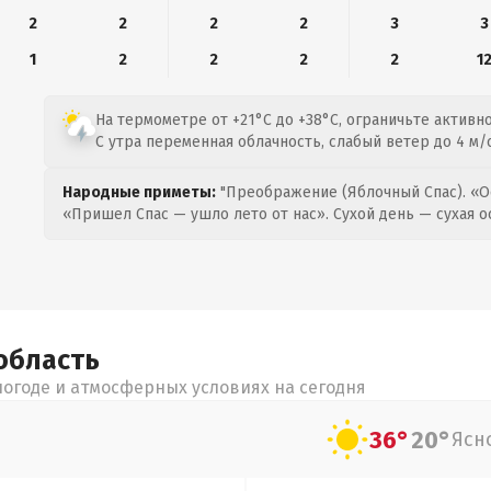
2
2
2
2
3
3
1
2
2
2
2
1
На термометре от +21°C до +38°C, ограничьте активн
С утра переменная облачность, слабый ветер до 4 м/с
Народные приметы:
"Преображение (Яблочный Спас). «О
«Пришел Спас — ушло лето от нас». Сухой день — сухая о
область
огоде и атмосферных условиях на сегодня
36°
20°
Ясн