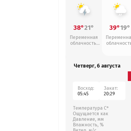
38°
21°
39°
19°
Переменная
Переменн
облачность,
облачность
грозы
слабый дож
Четверг, 6 августа
Восход:
Закат:
05:45
20:29
Температура С°
Ощущается как
Давление, мм
Влажность, %
Ветер, м/с