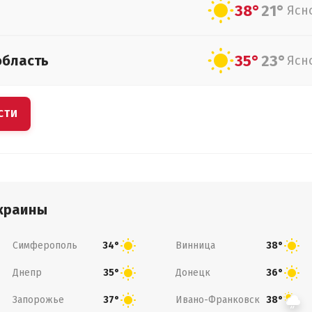
38°
21°
Ясн
35°
23°
область
Ясн
СТИ
краины
Симферополь
Винница
34°
38°
Днепр
Донецк
35°
36°
Запорожье
Ивано-Франковск
37°
38°