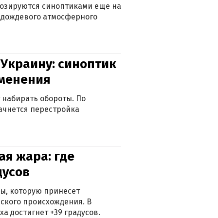
нозируются синоптиками еще на
д дождевого атмосферного
 Украину: синоптик
зменения
 набирать обороты. По
ачнется перестройка
я жара: где
дусов
ры, которую принесет
ского происхождения. В
а достигнет +39 градусов.