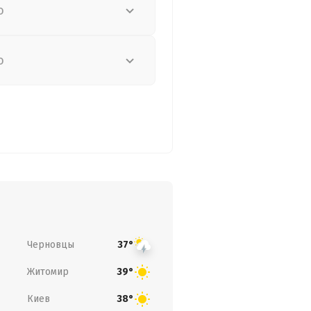
о
о
Черновцы
37°
Житомир
39°
Киев
38°