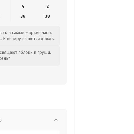
4
2
2
36
38
ость в самые жаркие часы.
. К вечеру начнется дождь.
свящают яблоки и груши.
сень"
о