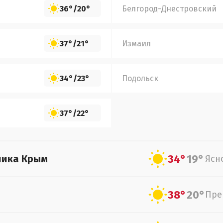
36°
/
20°
Белгород-Днестровский
37°
/
21°
Измаил
34°
/
23°
Подольск
37°
/
22°
34°
19°
лика Крым
Ясн
38°
20°
Пре