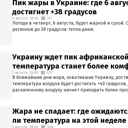
Пик жары в Украине: где 6 авг
достигнет +38 градусов
6 августа,
06:40
191
Погода в четверг, 6 августа, будет жаркой и сухой
регионов до 38 градусов тепла днем.
Украину ждет пик африканской
температура станет более ком
5 августа,
20:00
5227
В ближайшие дни жара, охватившая Украину, дости
температура воздуха будет достигать +40 градусов,
раскаленному воздуху начнет приходить более про
Жара не спадает: где ожидаютс
ли температура на этой неделе
5 августа,
08:00
1246