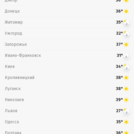
Днепр
36°
Донецк
36°
Житомир
35°
Ужгород
32°
Запорожье
37°
Ивано-Франковск
31°
Киев
34°
Кропивницкий
38°
Луганск
38°
Николаев
39°
Львов
27°
Одесса
35°
Полтава
36°