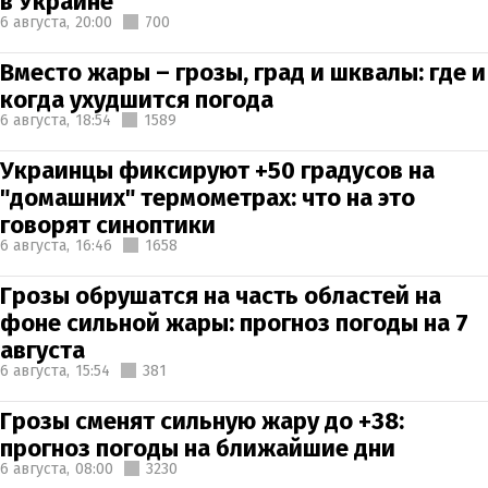
в Украине
6 августа,
20:00
700
Вместо жары – грозы, град и шквалы: где и
когда ухудшится погода
6 августа,
18:54
1589
Украинцы фиксируют +50 градусов на
"домашних" термометрах: что на это
говорят синоптики
6 августа,
16:46
1658
Грозы обрушатся на часть областей на
фоне сильной жары: прогноз погоды на 7
августа
6 августа,
15:54
381
Грозы сменят сильную жару до +38:
прогноз погоды на ближайшие дни
6 августа,
08:00
3230