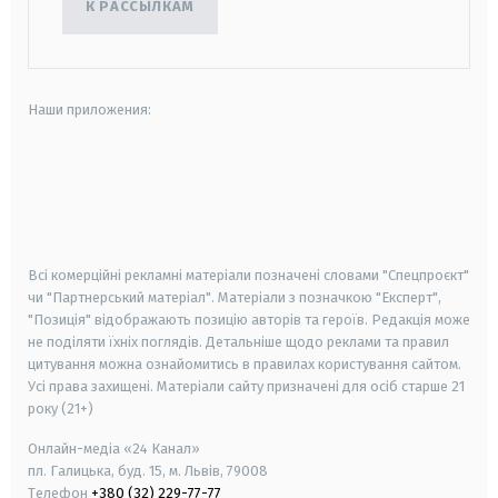
К РАССЫЛКАМ
Наши приложения:
android
apple
smart tv
samsung smart tv
Всі комерційні рекламні матеріали позначені словами "Спецпроєкт"
чи "Партнерський матеріал". Матеріали з позначкою "Експерт",
"Позиція" відображають позицію авторів та героїв. Редакція може
не поділяти їхніх поглядів. Детальніше щодо реклами та правил
цитування можна ознайомитись в правилах користування сайтом.
Усі права захищені.
Матеріали сайту призначені для осіб старше
21
року (21+)
Онлайн-медіа «24 Канал»
пл. Галицька, буд. 15, м. Львів, 79008
Телефон
+380 (32) 229-77-77