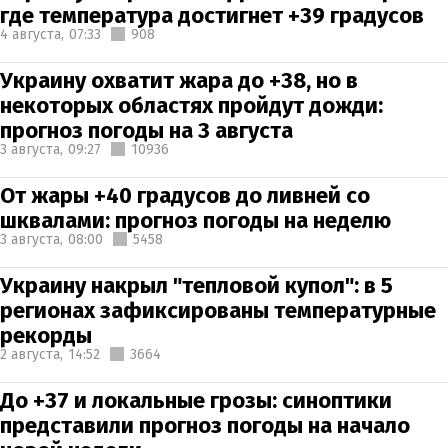
где температура достигнет +39 градусов
4 августа,
07:33
908
Украину охватит жара до +38, но в
некоторых областях пройдут дожди:
прогноз погоды на 3 августа
3 августа,
09:27
10936
От жары +40 градусов до ливней со
шквалами: прогноз погоды на неделю
3 августа,
08:00
5458
Украину накрыл "тепловой купол": в 5
регионах зафиксированы температурные
рекорды
2 августа,
14:52
3664
До +37 и локальные грозы: синоптики
представили прогноз погоды на начало