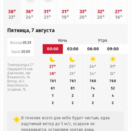
38°
36°
31°
31°
33°
32°
27°
23°
24°
21°
19°
20°
20°
16°
Пятница, 7 августа
Ночь
Утро
Восход:
05:29
00:00
03:00
06:00
09:00
1
Закат:
20:09
Температура С°
27°
25°
24°
31°
Ощущается как
Давление, мм
28°
25°
24°
32°
Влажность, %
761
761
760
760
Ветер, м/с
Вероятность
61
81
74
52
осадков, %
1
2
3
4
2
2
2
2
В течение всего дня небо будет чистым, едва
ощутимый ветер до 5 м/с, осадков не
предвидится, оставляем зонтик дома.