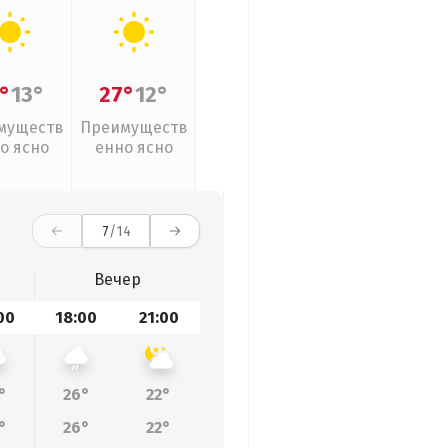
°
13°
27°
12°
муществ
Преимуществ
о ясно
енно ясно
7
/14
Вечер
00
18:00
21:00
°
26°
22°
°
26°
22°