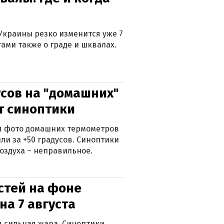
Украины резко изменится уже 7
тами также о граде и шквалах.
сов на "домашних"
ят синоптики
ься фото домашних термометров
ли за +50 градусов. Синоптики
оздуха – неправильное.
стей на фоне
на 7 августа
ся сильная жара. Синоптики