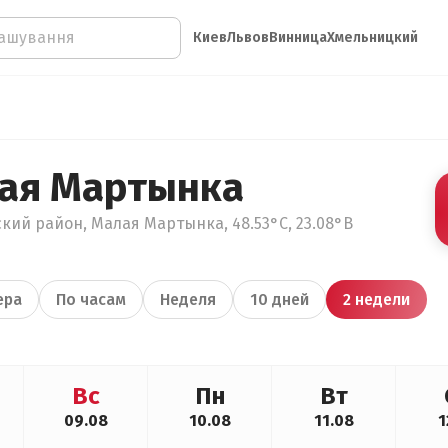
Киев
Львов
Винница
Хмельницкий
ая Мартынка
кий район, Малая Мартынка, 48.53°С, 23.08°В
ера
По часам
Неделя
10 дней
2 недели
Вс
Пн
Вт
09.08
10.08
11.08
1