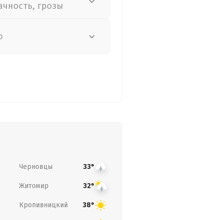
ачность, грозы
о
Черновцы
33°
Житомир
32°
Кропивницкий
38°