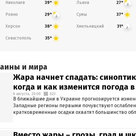
Николаев
Львов
39°
27°
Ровно
Сумы
29°
37°
Херсон
Хмельницкий
38°
31°
Севастополь
35°
раины и мира
Жара начнет спадать: синоптик
когда и как изменится погода 
6 августа,
20:00
623
В ближайшие дни в Украине прогнозируется измен
Западные регионы первыми почувствуют ослаблен
кратковременные осадки охватят большинство обл
Вместо жары – грозы, град и шк