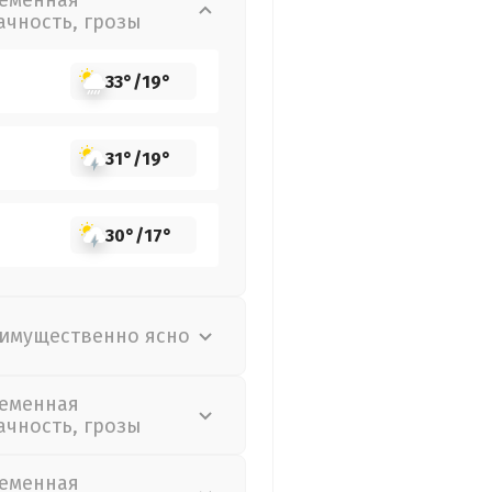
еменная
ачность, грозы
33°
/
19°
31°
/
19°
30°
/
17°
имущественно ясно
еменная
ачность, грозы
еменная