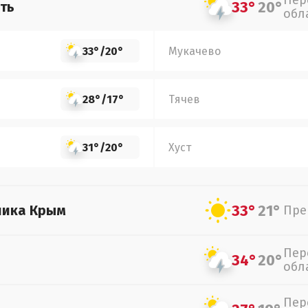
Пер
33°
20°
ть
обл
33°
/
20°
Мукачево
28°
/
17°
Тячев
31°
/
20°
Хуст
33°
21°
лика Крым
Пре
Пер
34°
20°
обл
Пер