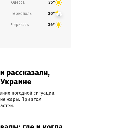
Одесса
35°
Тернополь
30°
Черкассы
36°
и рассказали,
в Украине
ение погодной ситуации.
ие жары. При этом
астей.
валы: где и когда