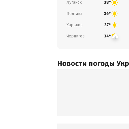
Луганск
38°
Полтава
36°
Харьков
37°
Чернигов
34°
Новости погоды Ук