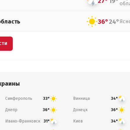
27°
19°
обл
36°
24°
область
Ясн
СТИ
краины
Симферополь
Винница
33°
34°
Днепр
Донецк
36°
36°
Ивано-Франковск
Киев
31°
34°