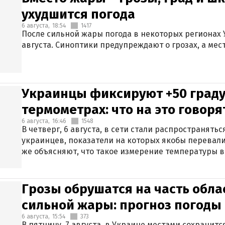
ухудшится погода
6 августа,
18:54
1417
После сильной жары погода в некоторых регионах 
августа. Синоптики предупреждают о грозах, а мес
Украинцы фиксируют +50 граду
термометрах: что на это говор
6 августа,
16:46
1548
В четверг, 6 августа, в сети стали распространят
украинцев, показатели на которых якобы перевали
же объясняют, что такое измерение температуры в
Грозы обрушатся на часть обла
сильной жары: прогноз погоды 
6 августа,
15:54
373
В пятницу, 7 августа, в Украине местами сохранит