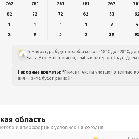
762
761
761
761
762
76
82
72
72
62
53
6
1
1
1
1
3
4
2
9
5
2
39
9
Температура будет колебаться от +18°C до +28°C, де
часы. Утром почти ясно, слабый ветер до 4 м/с. Днем 
Народные приметы:
"Пимена. Аисты улетают в теплые кра
дня — зима будет ранней."
ская
область
огоде и атмосферных условиях на сегодня