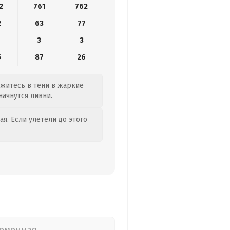
2
761
762
2
63
77
3
3
5
87
26
ржитесь в тени в жаркие
начнутся ливни.
я. Если улетели до этого