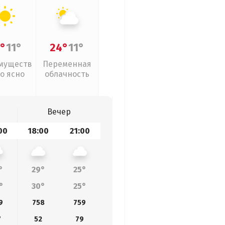
°
11°
24°
11°
муществ
Переменная
о ясно
облачность
Вечер
00
18:00
21:00
°
29°
25°
°
30°
25°
9
758
759
7
52
79