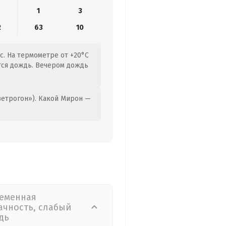
1
3
2
63
10
с. На термометре от +20°C
ется дождь. Вечером дождь
етрогон»). Какой Мирон —
еменная
ачность, слабый
дь