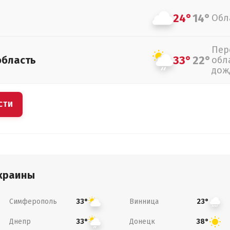
24°
14°
Обл
Пер
33°
22°
область
обл
дож
СТИ
краины
Симферополь
Винница
33°
23°
Днепр
Донецк
33°
38°