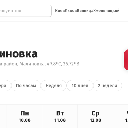
Киев
Львов
Винница
Хмельницкий
иновка
й район, Малиновка, 49.8°С, 36.72°В
ера
По часам
Неделя
10 дней
2 недели
Пн
Вт
Ср
10.08
11.08
12.08
1