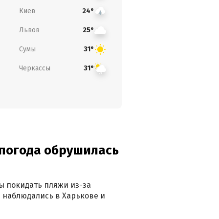
Киев
24°
Львов
25°
Сумы
31°
Черкассы
31°
епогода обрушилась
ны покидать пляжи из-за
 наблюдались в Харькове и