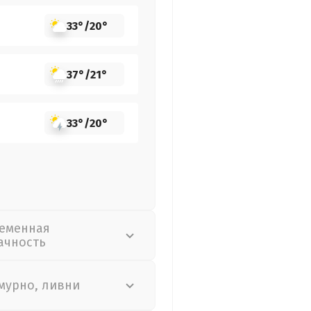
33°
/
20°
37°
/
21°
33°
/
20°
еменная
ачность
мурно, ливни