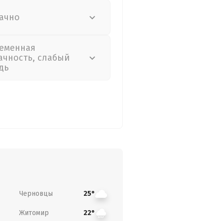
ачно
еменная
ачность, слабый
дь
Черновцы
25°
Житомир
22°