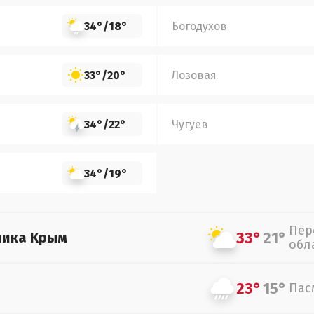
34°
/
18°
Богодухов
33°
/
20°
Лозовая
34°
/
22°
Чугуев
34°
/
19°
Пер
33°
21°
лика Крым
обл
23°
15°
Пас