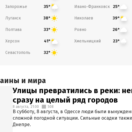
Запорожье
Ивано-Франковск
35°
25°
Луганск
Николаев
38°
39°
Полтава
Ровно
33°
26°
Херсон
Хмельницкий
41°
23°
Севастополь
32°
раины и мира
Улицы превратились в реки: н
сразу на целый ряд городов
8 августа,
21:00
508
В субботу, 8 августа, в Одессе люди были вынужде
сложной погодной ситуации. Сильные осадки также
Днепре.