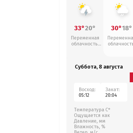
33°
20°
30°
18°
Переменная
Переменн
облачность,
облачность
грозы
слабый дож
Суббота, 8 августа
Восход:
Закат:
05:12
20:04
Температура С°
Ощущается как
Давление, мм
Влажность, %
Ветер, м/с