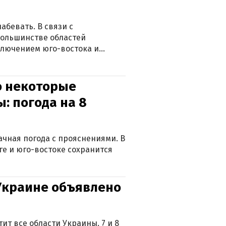
абевать. В связи с
большинстве областей
ключением юго-востока и
о некоторые
: погода на 8
лачная погода с прояснениями. В
ге и юго-востоке сохранится
 Украине объявлено
ит все области Украины. 7 и 8