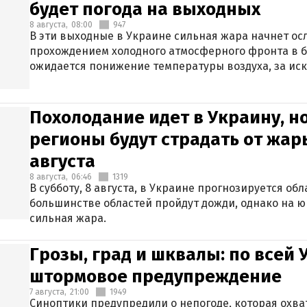
будет погода на выходных
8 августа,
08:00
947
В эти выходные в Украине сильная жара начнет осл
прохождением холодного атмосферного фронта в 
ожидается понижение температуры воздуха, за ис
Крыма.
Похолодание идет в Украину, н
регионы будут страдать от жары
августа
8 августа,
06:46
1319
В субботу, 8 августа, в Украине прогнозируется об
большинстве областей пройдут дожди, однако на ю
сильная жара.
Грозы, град и шквалы: по всей
штормовое предупреждение
7 августа,
21:00
1949
Синоптики предупредили о непогоде, которая охват