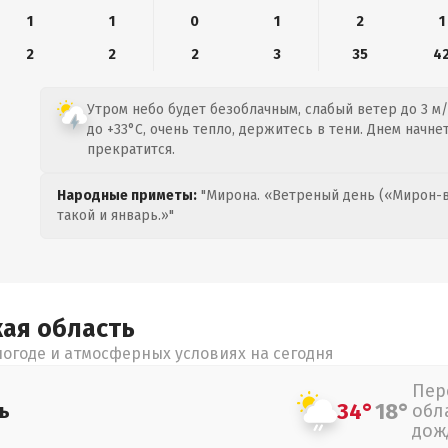
1
1
0
1
2
1
2
2
2
3
35
4
Утром небо будет безоблачным, слабый ветер до 3 м/
до +33°C, очень тепло, держитесь в тени. Днем начн
прекратится.
Народные приметы:
"Мирона. «Ветреный день («Мирон-в
такой и январь.»"
кая
область
огоде и атмосферных условиях на сегодня
Пер
34°
18°
ь
обл
дож