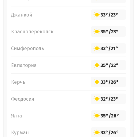
Джанкой
33°
/
23°
Красноперекопск
35°
/
23°
Симферополь
33°
/
21°
Евпатория
35°
/
22°
Керчь
33°
/
26°
Феодосия
32°
/
23°
Ялта
35°
/
26°
Курман
33°
/
26°