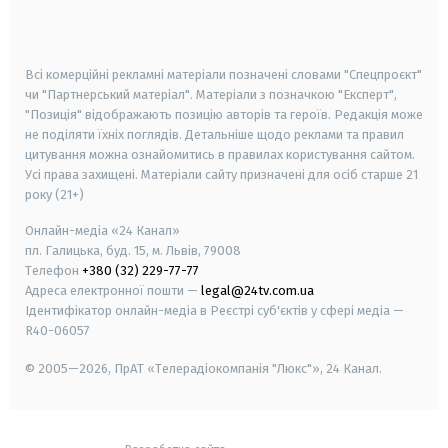
smart tv
samsung smart tv
Всі комерційні рекламні матеріали позначені словами "Спецпроєкт"
чи "Партнерський матеріал". Матеріали з позначкою "Експерт",
"Позиція" відображають позицію авторів та героїв. Редакція може
не поділяти їхніх поглядів. Детальніше щодо реклами та правил
цитування можна ознайомитись в правилах користування сайтом.
Усі права захищені.
Матеріали сайту призначені для осіб старше
21
року (21+)
Онлайн-медіа «24 Канал»
пл. Галицька, буд. 15, м. Львів, 79008
Телефон
+380 (32) 229-77-77
Адреса електронної пошти —
legal@24tv.com.ua
Ідентифікатор онлайн-медіа в Реєстрі суб'єктів у сфері медіа —
R40-06057
© 2005—2026,
ПрАТ «Телерадіокомпанія "Люкс"», 24 Канал.