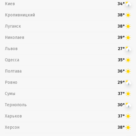
Киев
34°
Кропивницкий
38°
Луганск
38°
Николаев
39°
Львов
27°
Одесса
35°
Полтава
36°
Ровно
29°
Сумы
37°
Тернополь
30°
Харьков
37°
Херсон
38°