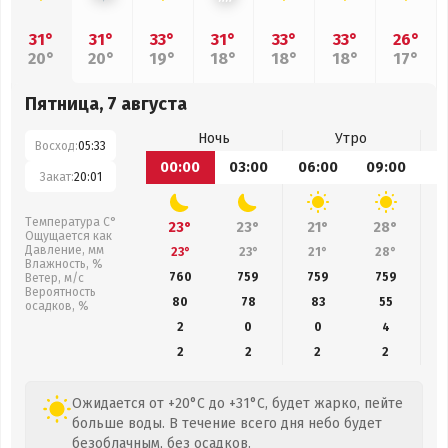
31°
31°
33°
31°
33°
33°
26°
20°
20°
19°
18°
18°
18°
17°
Пятница, 7 августа
Ночь
Утро
Восход:
05:33
00:00
03:00
06:00
09:00
1
Закат:
20:01
Температура С°
23°
23°
21°
28°
Ощущается как
Давление, мм
23°
23°
21°
28°
Влажность, %
760
759
759
759
Ветер, м/с
Вероятность
80
78
83
55
осадков, %
2
0
0
4
2
2
2
2
Ожидается от +20°C до +31°C, будет жарко, пейте
больше воды. В течение всего дня небо будет
безоблачным, без осадков.