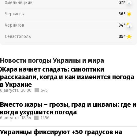
Хмельницкий
31°
Черкассы
36°
Чернигов
34°
Севастополь
35°
Новости погоды Украины и мира
Жара начнет спадать: синоптики
рассказали, когда и как изменится погода
в Украине
6 августа,
20:00
645
Вместо жары – грозы, град и шквалы: где и
когда ухудшится погода
6 августа,
18:54
1456
Украинцы фиксируют +50 градусов на