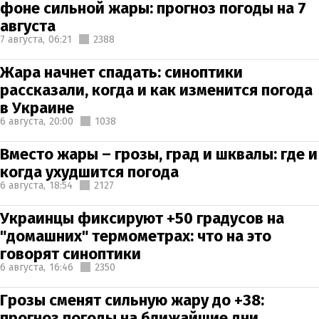
фоне сильной жары: прогноз погоды на 7
августа
7 августа,
06:21
2388
Жара начнет спадать: синоптики
рассказали, когда и как изменится погода
в Украине
6 августа,
20:00
1038
Вместо жары – грозы, град и шквалы: где и
когда ухудшится погода
6 августа,
18:54
2127
Украинцы фиксируют +50 градусов на
"домашних" термометрах: что на это
говорят синоптики
6 августа,
16:46
2350
Грозы сменят сильную жару до +38:
прогноз погоды на ближайшие дни