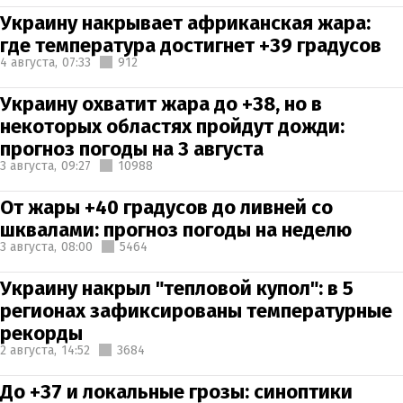
Украину накрывает африканская жара:
где температура достигнет +39 градусов
4 августа,
07:33
912
Украину охватит жара до +38, но в
некоторых областях пройдут дожди:
прогноз погоды на 3 августа
3 августа,
09:27
10988
От жары +40 градусов до ливней со
шквалами: прогноз погоды на неделю
3 августа,
08:00
5464
Украину накрыл "тепловой купол": в 5
регионах зафиксированы температурные
рекорды
2 августа,
14:52
3684
До +37 и локальные грозы: синоптики