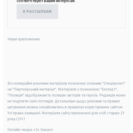
соответствуют вашим интересам.
К РАССЫЛКАМ
Наши приложения:
android
apple
smart tv
samsung smart tv
Всі комерційні рекламні матеріали позначені словами "Спецпроєкт"
чи "Партнерський матеріал". Матеріали з позначкою "Експерт",
"Позиція" відображають позицію авторів та героїв. Редакція може
не поділяти їхніх поглядів. Детальніше щодо реклами та правил
цитування можна ознайомитись в правилах користування сайтом.
Усі права захищені.
Матеріали сайту призначені для осіб старше
21
року (21+)
Онлайн-медіа «24 Канал»