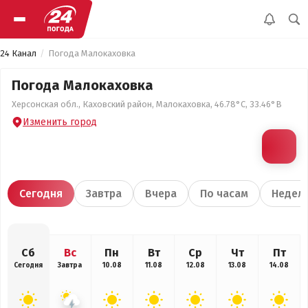
24 Канал
Погода Малокаховка
Погода Малокаховка
Херсонская обл., Каховский район, Малокаховка, 46.78°С, 33.46°В
Изменить город
Сегодня
Завтра
Вчера
По часам
Недел
Сб
Вс
Пн
Вт
Ср
Чт
Пт
Сегодня
Завтра
10.08
11.08
12.08
13.08
14.08