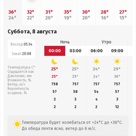
36°
32°
31°
35°
30°
28°
27°
24°
22°
20°
19°
20°
16°
15°
Суббота, 8 августа
Ночь
Утро
Восход:
05:34
00:00
03:00
06:00
09:00
1
Закат:
20:08
Температура С°
25°
25°
24°
29°
Ощущается как
Давление, мм
25°
25°
24°
30°
Влажность, %
758
757
757
757
Ветер, м/с
Вероятность
57
58
54
57
осадков, %
2
3
4
3
2
2
2
12
Температура будет колебаться от +24°C до +36°C.
До обеда почти ясно, ветер до 6 м/с.