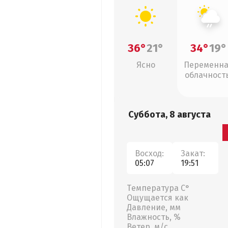
36°
21°
34°
19°
Ясно
Переменн
облачность
слабый дож
Суббота, 8 августа
Восход:
Закат:
05:07
19:51
Температура С°
Ощущается как
Давление, мм
Влажность, %
Ветер, м/с