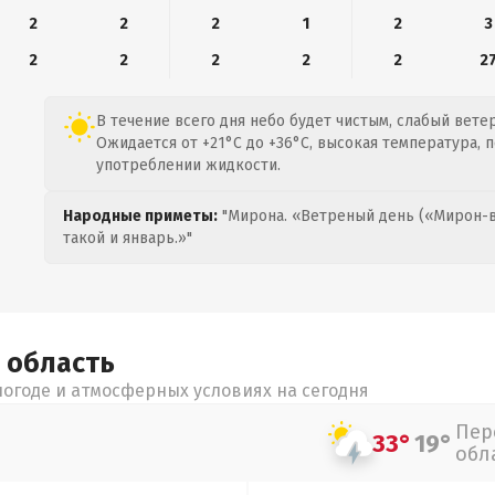
2
2
2
1
2
3
2
2
2
2
2
2
В течение всего дня небо будет чистым, слабый ветер 
Ожидается от +21°C до +36°C, высокая температура, 
употреблении жидкости.
Народные приметы:
"Мирона. «Ветреный день («Мирон-в
такой и январь.»"
я
область
огоде и атмосферных условиях на сегодня
Пер
33°
19°
обл