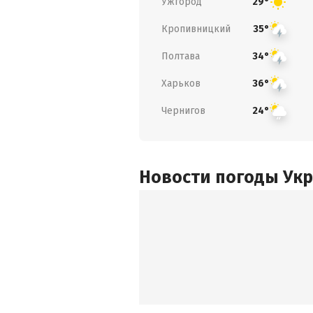
Ужгород
29°
Кропивницкий
35°
Полтава
34°
Харьков
36°
Чернигов
24°
Новости погоды Ук