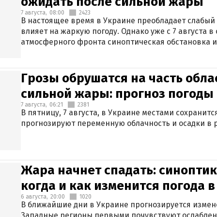
ожидать после сильной жары
7 августа,
08:00
2423
В настоящее время в Украине преобладает слабый 
влияет на жаркую погоду. Однако уже с 7 августа 
атмосферного фронта синоптическая обстановка и
Грозы обрушатся на часть обла
сильной жары: прогноз погоды 
7 августа,
06:21
2381
В пятницу, 7 августа, в Украине местами сохранит
прогнозируют переменную облачность и осадки в р
Жара начнет спадать: синоптик
когда и как изменится погода 
6 августа,
20:00
1020
В ближайшие дни в Украине прогнозируется измен
Западные регионы первыми почувствуют ослаблен