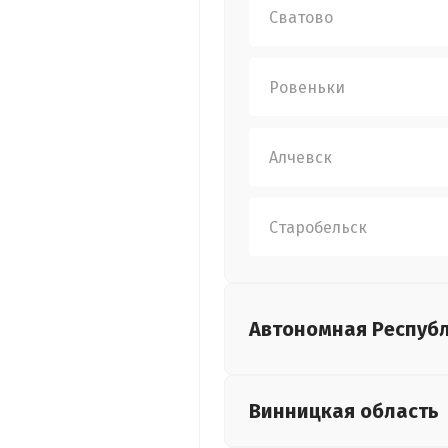
Сватово
Ровеньки
Алчевск
Старобельск
Автономная Респуб
Винницкая
область