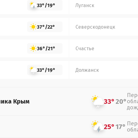
33°
/
19°
Луганск
37°
/
22°
Северскодонецк
36°
/
21°
Счастье
33°
/
19°
Должанск
Пер
33°
20°
лика Крым
обл
дож
Пер
25°
17°
обл