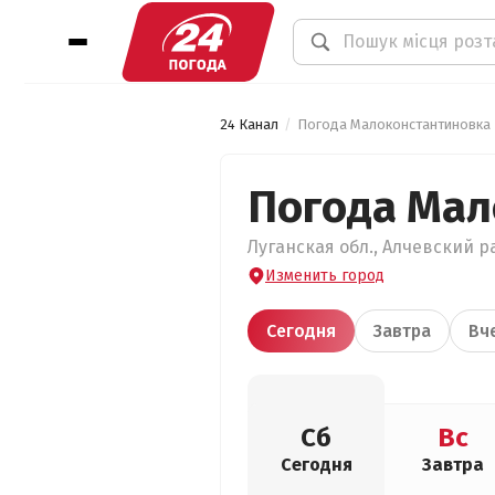
24 Канал
Погода Малоконстантиновка
Погода Мал
Луганская обл., Алчевский р
Изменить город
Сегодня
Завтра
Вч
Сб
Вс
Сегодня
Завтра