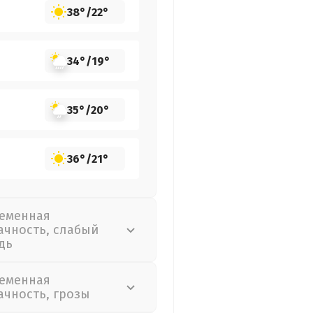
38°
/
22°
34°
/
19°
35°
/
20°
36°
/
21°
еменная
ачность, слабый
дь
еменная
ачность, грозы