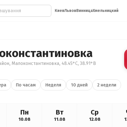
Киев
Львов
Винница
Хмельницкий
оконстантиновка
айон, Малоконстантиновка, 48.45°С, 38.91°В
ера
По часам
Неделя
10 дней
2 недели
Пн
Вт
Ср
10.08
11.08
12.08
1