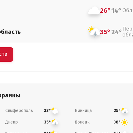
26°
14°
Обл
Пер
35°
24°
область
обл
СТИ
краины
Симферополь
Винница
33°
25°
Днепр
Донецк
35°
38°