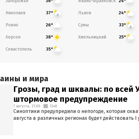
Запорожье
Ивано-Франковск
36°
24°
Николаев
Львов
37°
24°
Ровно
Сумы
26°
33°
Херсон
Хмельницкий
38°
25°
Севастополь
35°
раины и мира
Грозы, град и шквалы: по всей
штормовое предупреждение
7 августа,
21:00
1348
Синоптики предупредили о непогоде, которая охват
августа в различных регионах будет действовать I