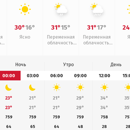
30°
16°
31°
15°
31°
17°
24
ая
Ясно
Переменная
Переменная
,
облачность,
облачность,
дь
слабый дождь
ливни
Ночь
Утро
День
00:00
03:00
06:00
09:00
12:00
15:
23°
21°
21°
29°
34°
35
23°
21°
21°
29°
34°
35
759
759
759
759
758
75
64
65
64
48
28
2