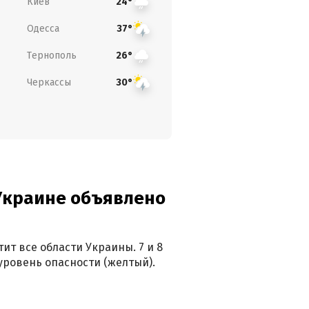
Киев
24°
Одесса
37°
Тернополь
26°
Черкассы
30°
 Украине объявлено
ит все области Украины. 7 и 8
 уровень опасности (желтый).