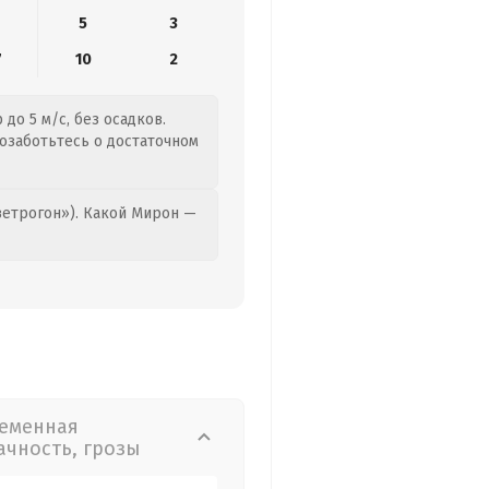
5
3
7
10
2
до 5 м/с, без осадков.
позаботьтесь о достаточном
етрогон»). Какой Мирон —
еменная
ачность, грозы