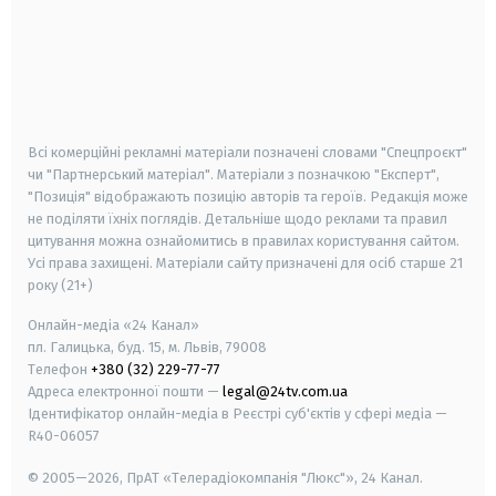
android
apple
smart tv
samsung smart tv
Всі комерційні рекламні матеріали позначені словами "Спецпроєкт"
чи "Партнерський матеріал". Матеріали з позначкою "Експерт",
"Позиція" відображають позицію авторів та героїв. Редакція може
не поділяти їхніх поглядів. Детальніше щодо реклами та правил
цитування можна ознайомитись в правилах користування сайтом.
Усі права захищені.
Матеріали сайту призначені для осіб старше
21
року (21+)
Онлайн-медіа «24 Канал»
пл. Галицька, буд. 15, м. Львів, 79008
Телефон
+380 (32) 229-77-77
Адреса електронної пошти —
legal@24tv.com.ua
Ідентифікатор онлайн-медіа в Реєстрі суб'єктів у сфері медіа —
R40-06057
© 2005—2026,
ПрАТ «Телерадіокомпанія "Люкс"», 24 Канал.