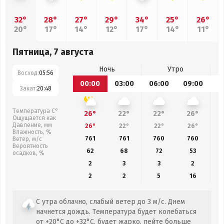
32°
28°
27°
29°
34°
25°
26°
20°
17°
14°
12°
17°
14°
11°
Пятница, 7 августа
Ночь
Утро
Восход:
05:56
00:00
03:00
06:00
09:00
1
Закат:
20:48
Температура С°
26°
22°
22°
26°
Ощущается как
Давление, мм
26°
22°
22°
26°
Влажность, %
761
761
760
760
Ветер, м/с
Вероятность
62
68
72
53
осадков, %
2
3
3
2
2
2
5
16
С утра облачно, слабый ветер до 3 м/с. Днем
начнется дождь. Температура будет колебаться
от +20°C до +32°C, будет жарко, пейте больше