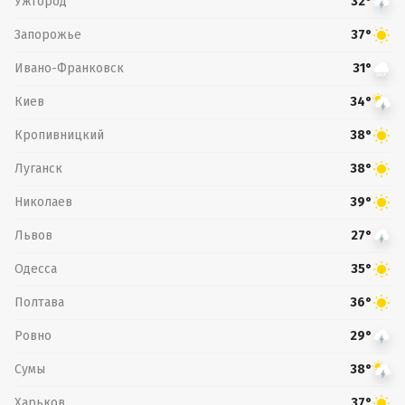
Ужгород
32°
Запорожье
37°
Ивано-Франковск
31°
Киев
34°
Кропивницкий
38°
Луганск
38°
Николаев
39°
Львов
27°
Одесса
35°
Полтава
36°
Ровно
29°
Сумы
38°
Харьков
37°