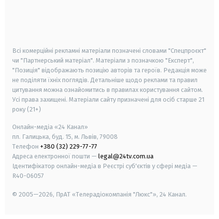
android
apple
smart tv
samsung smart tv
Всі комерційні рекламні матеріали позначені словами "Спецпроєкт"
чи "Партнерський матеріал". Матеріали з позначкою "Експерт",
"Позиція" відображають позицію авторів та героїв. Редакція може
не поділяти їхніх поглядів. Детальніше щодо реклами та правил
цитування можна ознайомитись в правилах користування сайтом.
Усі права захищені.
Матеріали сайту призначені для осіб старше
21
року (21+)
Онлайн-медіа «24 Канал»
пл. Галицька, буд. 15, м. Львів, 79008
Телефон
+380 (32) 229-77-77
Адреса електронної пошти —
legal@24tv.com.ua
Ідентифікатор онлайн-медіа в Реєстрі суб'єктів у сфері медіа —
R40-06057
© 2005—2026,
ПрАТ «Телерадіокомпанія "Люкс"», 24 Канал.