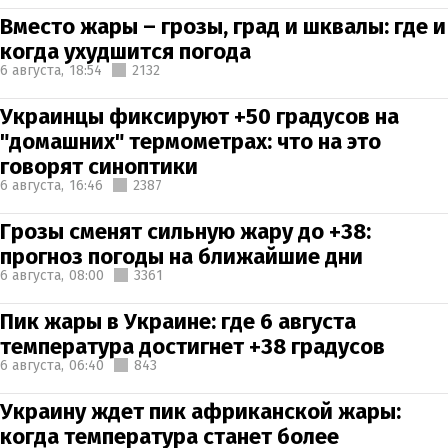
Вместо жары – грозы, град и шквалы: где и
когда ухудшится погода
6 августа,
18:54
2132
Украинцы фиксируют +50 градусов на
"домашних" термометрах: что на это
говорят синоптики
6 августа,
16:46
2387
Грозы сменят сильную жару до +38:
прогноз погоды на ближайшие дни
6 августа,
08:00
3361
Пик жары в Украине: где 6 августа
температура достигнет +38 градусов
6 августа,
06:40
843
Украину ждет пик африканской жары:
когда температура станет более