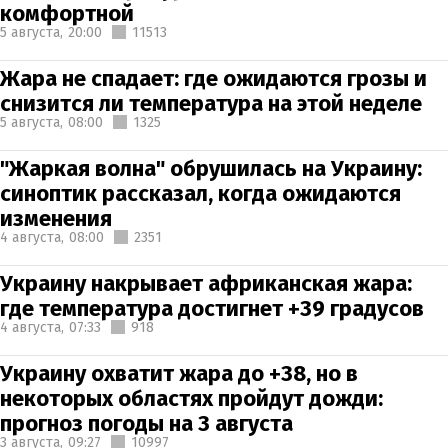
комфортной
5 августа,
20:00
11513
Жара не спадает: где ожидаются грозы и
снизится ли температура на этой неделе
5 августа,
08:00
1325
"Жаркая волна" обрушилась на Украину:
синоптик рассказал, когда ожидаются
изменения
4 августа,
08:00
2351
Украину накрывает африканская жара:
где температура достигнет +39 градусов
4 августа,
07:33
918
Украину охватит жара до +38, но в
некоторых областях пройдут дожди:
прогноз погоды на 3 августа
3 августа,
09:27
10997