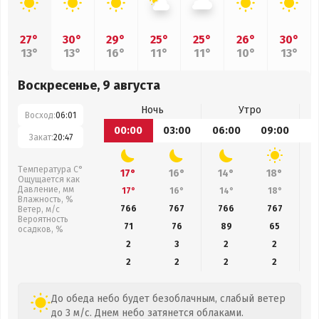
27°
30°
29°
25°
25°
26°
30°
13°
13°
16°
11°
11°
10°
13°
Воскресенье, 9 августа
Ночь
Утро
Восход:
06:01
00:00
03:00
06:00
09:00
1
Закат:
20:47
Температура С°
17°
16°
14°
18°
Ощущается как
Давление, мм
17°
16°
14°
18°
Влажность, %
766
767
766
767
Ветер, м/с
Вероятность
71
76
89
65
осадков, %
2
3
2
2
2
2
2
2
До обеда небо будет безоблачным, слабый ветер
до 3 м/с. Днем небо затянется облаками.