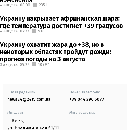
4 августа,
08:00
2351
Украину накрывает африканская жара:
где температура достигнет +39 градусов
4 августа,
07:33
918
Украину охватит жара до +38, но в
некоторых областях пройдут дожди:
прогноз погоды на 3 августа
3 августа,
09:27
10997
E-mail редакции
Номер телефона:
news24@24tv.com.ua
+38 044 390 5077
Мы здесь:
Мы в соцсетях:
г. Киев
,
ул. Владимирская
61/11,