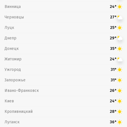
Винница
24°
Черновцы
27°
Луцк
25°
Днепр
29°
Донецк
35°
Житомир
24°
Ужгород
31°
Запорожье
31°
Ивано-Франковск
26°
Киев
24°
Кропивницкий
28°
Луганск
36°