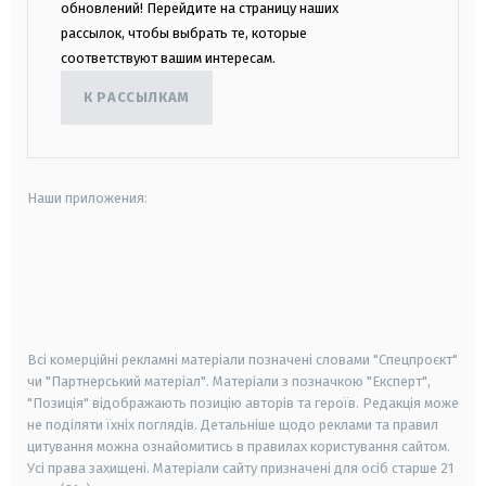
обновлений! Перейдите на страницу наших
рассылок, чтобы выбрать те, которые
соответствуют вашим интересам.
К РАССЫЛКАМ
Наши приложения:
android
apple
smart tv
samsung smart tv
Всі комерційні рекламні матеріали позначені словами "Спецпроєкт"
чи "Партнерський матеріал". Матеріали з позначкою "Експерт",
"Позиція" відображають позицію авторів та героїв. Редакція може
не поділяти їхніх поглядів. Детальніше щодо реклами та правил
цитування можна ознайомитись в правилах користування сайтом.
Усі права захищені.
Матеріали сайту призначені для осіб старше
21