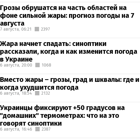
Грозы обрушатся на часть областей на
фоне сильной жары: прогноз погоды на 7
августа
7 августа,
06:21
2397
Жара начнет спадать: синоптики
рассказали, когда и как изменится погода
в Украине
6 августа,
20:00
1068
Вместо жары – грозы, град и шквалы: где и
когда ухудшится погода
6 августа,
18:54
2132
Украинцы фиксируют +50 градусов на
"домашних" термометрах: что на это
говорят синоптики
6 августа,
16:46
2387