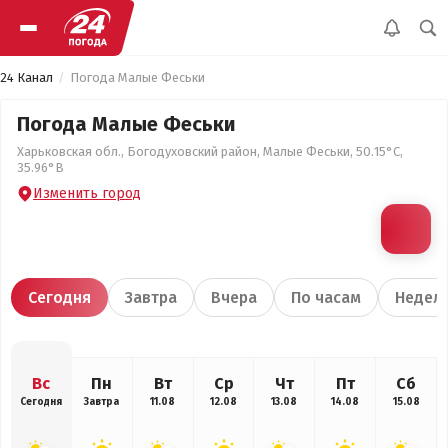
24 Канал
Погода Малые Феськи
Погода Малые Феськи
Харьковская обл., Богодуховский район, Малые Феськи, 50.15°С,
35.96°В
Изменить город
Сегодня
Завтра
Вчера
По часам
Недел
Вс
Пн
Вт
Ср
Чт
Пт
Сб
Сегодня
Завтра
11.08
12.08
13.08
14.08
15.08