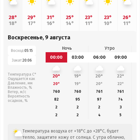
28°
29°
31°
25°
23°
23°
26°
18°
17°
16°
14°
11°
10°
11°
Воскресенье, 9 августа
Ночь
Утро
Восход:
05:15
00:00
03:00
06:00
09:00
1
Закат:
20:06
Температура С°
20°
19°
20°
22°
Ощущается как
Давление, мм
20°
19°
20°
22°
Влажность, %
760
760
761
761
Ветер, м/с
Вероятность
82
95
97
74
осадков, %
2
2
2
3
2
2
4
5
Температура воздуха от +18°C до +28°C, будет
тепло, защитите кожу от солнца. С утра облачно,