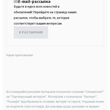
E-mail-рассылка
Будьте в курсе всех новостей и
обновлений! Перейдите на страницу наших
рассылок, чтобы выбрать те, которые
соответствуют вашим интересам.
К РАССЫЛКАМ
Наши приложения:
android
apple
smart tv
samsung smart tv
Всі комерційні рекламні матеріали позначені словами "Спецпроєкт"
чи "Партнерський матеріал". Матеріали з позначкою "Експерт",
"Позиція" відображають позицію авторів та героїв. Редакція може
не поділяти їхніх поглядів. Детальніше щодо реклами та правил