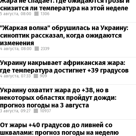
Жара не спадает: где ожидаются грозы и
снизится ли температура на этой неделе
5 августа,
08:00
1306
"Жаркая волна" обрушилась на Украину:
синоптик рассказал, когда ожидаются
изменения
4 августа,
08:00
2339
Украину накрывает африканская жара:
где температура достигнет +39 градусов
4 августа,
07:33
909
Украину охватит жара до +38, но в
некоторых областях пройдут дожди:
прогноз погоды на 3 августа
3 августа,
09:27
10937
От жары +40 градусов до ливней со
шквалами: прогноз погоды на неделю