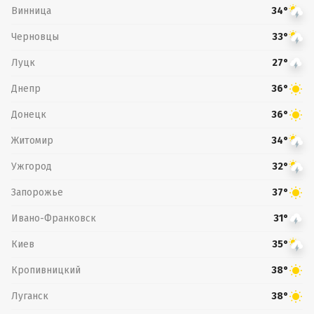
Винница
34°
Черновцы
33°
Луцк
27°
Днепр
36°
Донецк
36°
Житомир
34°
Ужгород
32°
Запорожье
37°
Ивано-Франковск
31°
Киев
35°
Кропивницкий
38°
Луганск
38°