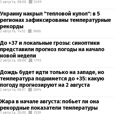
3 августа,
08:00
5459
Украину накрыл "тепловой купол": в 5
регионах зафиксированы температурные
рекорды
2 августа,
14:52
3666
До +37 и локальные грозы: синоптики
представили прогноз погоды на начало
новой недели
2 августа,
08:00
1793
Дождь будет идти только на западе, но
температура поднимется до +35: какую
погоду прогнозируют на 2 августа
2 августа,
06:57
2694
Жара в начале августа: побьет ли она
рекордные показатели температуры
1 августа,
20:00
1539