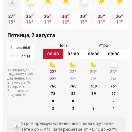
27°
26°
26°
30°
29°
25°
26°
15°
14°
11°
12°
15°
11°
11°
Пятница, 7 августа
Ночь
Утро
Восход:
06:01
00:00
03:00
06:00
09:00
1
Закат:
20:56
Температура С°
22°
22°
20°
24°
Ощущается как
Давление, мм
22°
22°
20°
24°
Влажность, %
760
760
760
761
Ветер, м/с
Вероятность
78
82
89
77
осадков, %
0
0
1
2
2
3
2
4
Утром преимущественно ясно, едва ощутимый
ветер до 4 м/с. На термометре от +15°C до +27°C,