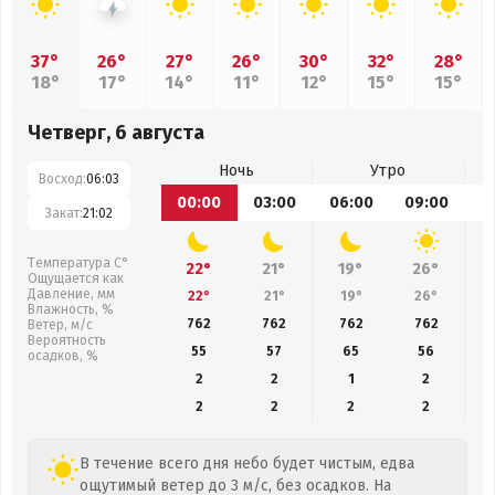
37°
26°
27°
26°
30°
32°
28°
18°
17°
14°
11°
12°
15°
15°
Четверг, 6 августа
Ночь
Утро
Восход:
06:03
00:00
03:00
06:00
09:00
1
Закат:
21:02
Температура С°
22°
21°
19°
26°
Ощущается как
Давление, мм
22°
21°
19°
26°
Влажность, %
762
762
762
762
Ветер, м/с
Вероятность
55
57
65
56
осадков, %
2
2
1
2
2
2
2
2
В течение всего дня небо будет чистым, едва
ощутимый ветер до 3 м/с, без осадков. На