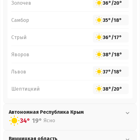
Золочев
36°
/
20°
Самбор
35°
/
18°
Стрый
36°
/
17°
Яворов
38°
/
18°
Львов
37°
/
18°
Шептицкий
38°
/
20°
Автономная Республика Крым
34°
19°
Ясно
Винницкая
область