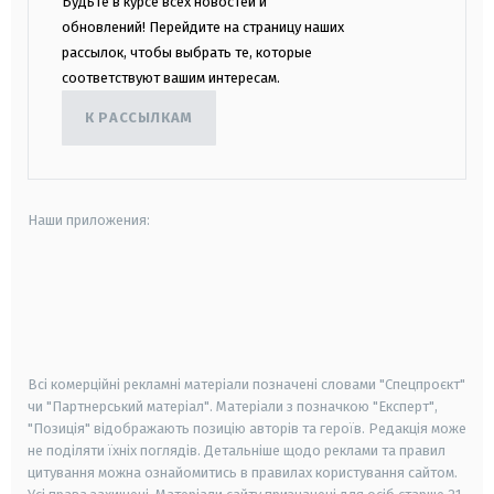
Будьте в курсе всех новостей и
обновлений! Перейдите на страницу наших
рассылок, чтобы выбрать те, которые
соответствуют вашим интересам.
К РАССЫЛКАМ
Наши приложения:
android
apple
smart tv
samsung smart tv
Всі комерційні рекламні матеріали позначені словами "Спецпроєкт"
чи "Партнерський матеріал". Матеріали з позначкою "Експерт",
"Позиція" відображають позицію авторів та героїв. Редакція може
не поділяти їхніх поглядів. Детальніше щодо реклами та правил
цитування можна ознайомитись в правилах користування сайтом.