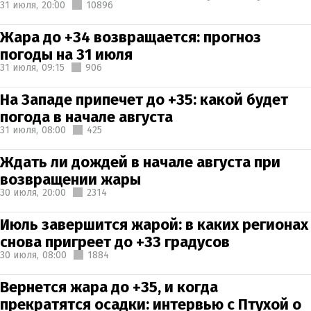
31 июля,
20:00
10896
Жара до +34 возвращается: прогноз
погоды на 31 июля
31 июля,
09:15
906
На Западе припечет до +35: какой будет
погода в начале августа
31 июля,
08:00
425
Ждать ли дождей в начале августа при
возвращении жары
30 июля,
20:00
2314
Июль завершится жарой: в каких регионах
снова пригреет до +33 градусов
30 июля,
08:00
1884
Вернется жара до +35, и когда
прекратятся осадки: интервью с Птухой о