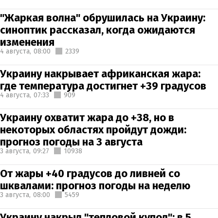
"Жаркая волна" обрушилась на Украину:
синоптик рассказал, когда ожидаются
изменения
4 августа,
08:00
2339
Украину накрывает африканская жара:
где температура достигнет +39 градусов
4 августа,
07:33
909
Украину охватит жара до +38, но в
некоторых областях пройдут дожди:
прогноз погоды на 3 августа
3 августа,
09:27
10938
От жары +40 градусов до ливней со
шквалами: прогноз погоды на неделю
3 августа,
08:00
5459
Украину накрыл "тепловой купол": в 5