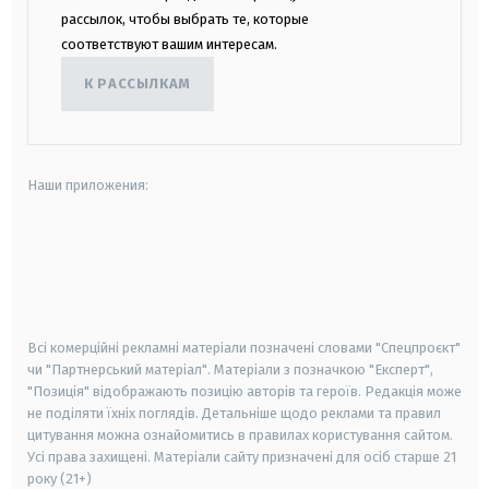
рассылок, чтобы выбрать те, которые
соответствуют вашим интересам.
К РАССЫЛКАМ
Наши приложения:
android
apple
smart tv
samsung smart tv
Всі комерційні рекламні матеріали позначені словами "Спецпроєкт"
чи "Партнерський матеріал". Матеріали з позначкою "Експерт",
"Позиція" відображають позицію авторів та героїв. Редакція може
не поділяти їхніх поглядів. Детальніше щодо реклами та правил
цитування можна ознайомитись в правилах користування сайтом.
Усі права захищені.
Матеріали сайту призначені для осіб старше
21
року (21+)