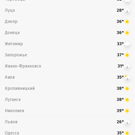
Луцк
28°
Днепр
36°
Донецк
36°
Житомир
33°
Запорожье
37°
Ивано-Франковск
31°
Киев
35°
Кропивницкий
38°
Луганск
38°
Николаев
39°
Львов
26°
Одесса
35°