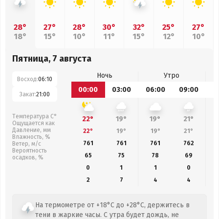
28°
27°
28°
30°
32°
25°
27°
18°
15°
10°
11°
15°
12°
10°
Пятница, 7 августа
Ночь
Утро
Восход:
06:10
00:00
03:00
06:00
09:00
1
Закат:
21:00
Температура С°
22°
19°
19°
21°
Ощущается как
Давление, мм
22°
19°
19°
21°
Влажность, %
761
761
761
762
Ветер, м/с
Вероятность
65
75
78
69
осадков, %
0
1
1
0
2
7
4
4
На термометре от +18°C до +28°C, держитесь в
тени в жаркие часы. С утра будет дождь, не