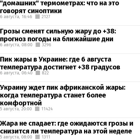
"домашних" термометрах: что на это
говорят синоптики
6 августа,
16:46
2127
Грозы сменят сильную жару до +38:
прогноз погоды на ближайшие дни
6 августа,
08:00
3296
Пик жары в Украине: где 6 августа
температура достигнет +38 градусов
6 августа,
06:40
822
Украину ждет пик африканской жары:
когда температура станет более
комфортной
5 августа,
20:00
11424
Жара не спадает: где ожидаются грозы и
снизится ли температура на этой неделе
5 августа,
08:00
1311