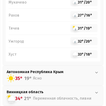
Мукачево
31°
/
20°
Рахов
27°
/
16°
Тячев
31°
/
19°
Ужгород
32°
/
20°
Хуст
33°
/
18°
Автономная Республика Крым
35°
19°
Ясно
Винницкая
область
34°
21°
Переменная облачность, ливни