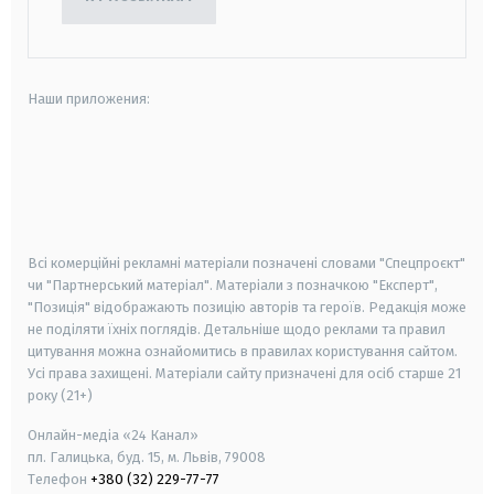
Наши приложения:
android
apple
smart tv
samsung smart tv
Всі комерційні рекламні матеріали позначені словами "Спецпроєкт"
чи "Партнерський матеріал". Матеріали з позначкою "Експерт",
"Позиція" відображають позицію авторів та героїв. Редакція може
не поділяти їхніх поглядів. Детальніше щодо реклами та правил
цитування можна ознайомитись в правилах користування сайтом.
Усі права захищені.
Матеріали сайту призначені для осіб старше
21
року (21+)
Онлайн-медіа «24 Канал»
пл. Галицька, буд. 15, м. Львів, 79008
Телефон
+380 (32) 229-77-77