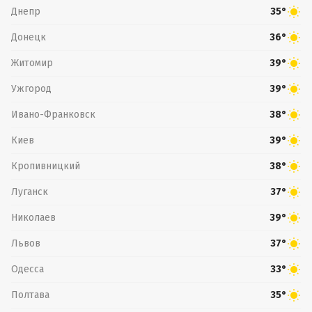
Днепр
35°
Донецк
36°
Житомир
39°
Ужгород
39°
Ивано-Франковск
38°
Киев
39°
Кропивницкий
38°
Луганск
37°
Николаев
39°
Львов
37°
Одесса
33°
Полтава
35°