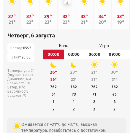
37°
37°
39°
32°
32°
34°
33°
21°
22°
23°
23°
21°
20°
19°
Четверг, 6 августа
Ночь
Утро
Восход:
05:25
00:00
03:00
06:00
09:00
1
Закат:
20:06
Температура С°
26°
23°
21°
30°
Ощущается как
Давление, мм
26°
23°
21°
31°
Влажность, %
762
762
762
762
Ветер, м/с
Вероятность
61
73
71
45
осадков, %
1
1
2
3
2
2
2
2
Ожидается от +21°C до +37°C, высокая
температура, позаботьтесь о достаточном