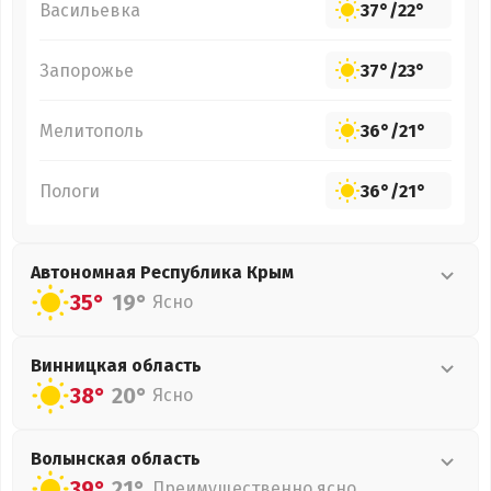
Васильевка
37°
/
22°
Запорожье
37°
/
23°
Мелитополь
36°
/
21°
Пологи
36°
/
21°
Автономная Республика Крым
35°
19°
Ясно
Винницкая
область
38°
20°
Ясно
Волынская
область
39°
21°
Преимущественно ясно