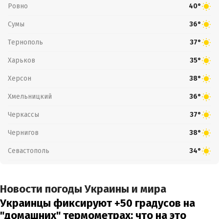
Ровно
40°
Сумы
36°
Тернополь
37°
Харьков
35°
Херсон
38°
Хмельницкий
36°
Черкассы
37°
Чернигов
38°
Севастополь
34°
Новости погоды Украины и мира
Украинцы фиксируют +50 градусов на
"домашних" термометрах: что на это