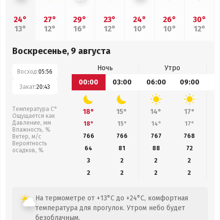
24°
27°
29°
23°
24°
26°
30°
13°
12°
16°
12°
10°
10°
12°
Воскресенье, 9 августа
Ночь
Утро
Восход:
05:56
00:00
03:00
06:00
09:00
1
Закат:
20:43
Температура С°
18°
15°
14°
17°
Ощущается как
Давление, мм
18°
15°
14°
17°
Влажность, %
766
766
767
768
Ветер, м/с
Вероятность
64
81
88
72
осадков, %
3
2
2
2
2
2
2
2
На термометре от +13°C до +24°C, комфортная
температура для прогулок. Утром небо будет
безоблачным.