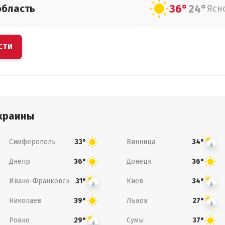
36°
24°
область
Ясн
СТИ
краины
Симферополь
Винница
33°
34°
Днепр
Донецк
36°
36°
Ивано-Франковск
Киев
31°
34°
Николаев
Львов
39°
27°
Ровно
Сумы
29°
37°