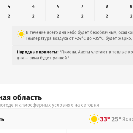
4
4
4
7
8
8
2
2
2
2
2
2
В течение всего дня небо будет безоблачным, осадко
Температура воздуха от +24°C до +35°C, будет жарко
Народные приметы:
"Пимена. Аисты улетают в теплые кра
дня — зима будет ранней."
кая
область
огоде и атмосферных условиях на сегодня
33°
25°
ть
Ясн