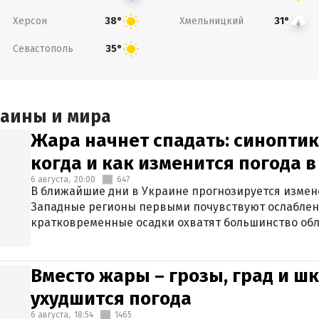
Херсон
Хмельницкий
38°
31°
Севастополь
35°
раины и мира
Жара начнет спадать: синоптик
когда и как изменится погода 
6 августа,
20:00
647
В ближайшие дни в Украине прогнозируется измен
Западные регионы первыми почувствуют ослаблен
кратковременные осадки охватят большинство обл
Вместо жары – грозы, град и шк
ухудшится погода
6 августа,
18:54
1465