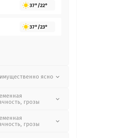
37°
/
22°
37°
/
23°
имущественно ясно
еменная
ачность, грозы
еменная
ачность, грозы