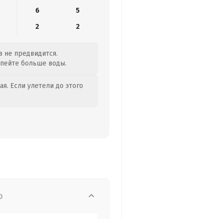
6
5
2
2
в не предвидится.
, пейте больше воды.
я. Если улетели до этого
о