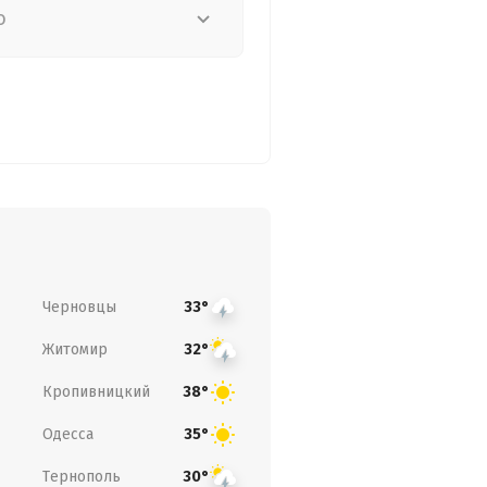
о
Черновцы
33°
Житомир
32°
Кропивницкий
38°
Одесса
35°
Тернополь
30°