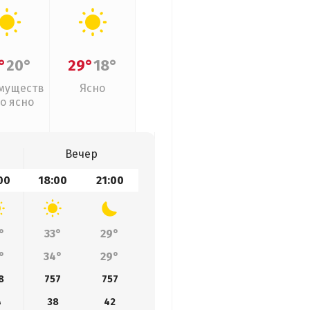
°
20°
29°
18°
муществ
Ясно
о ясно
Вечер
00
18:00
21:00
°
33°
29°
°
34°
29°
8
757
757
4
38
42