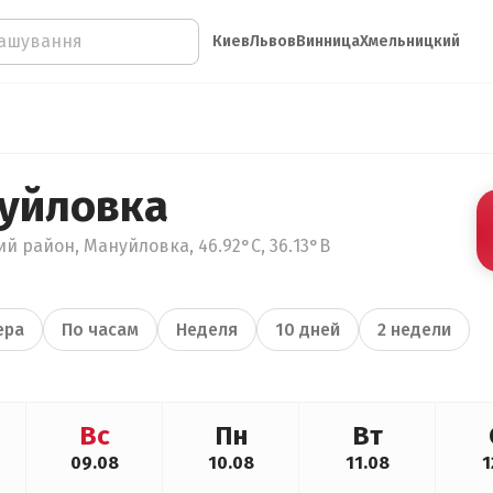
Киев
Львов
Винница
Хмельницкий
уйловка
й район, Мануйловка, 46.92°С, 36.13°В
ера
По часам
Неделя
10 дней
2 недели
Вс
Пн
Вт
09.08
10.08
11.08
1