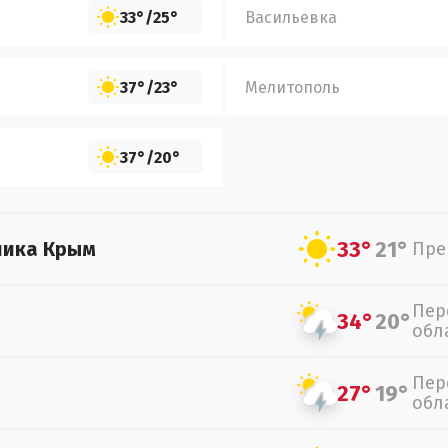
33°
/
25°
Васильевка
37°
/
23°
Мелитополь
37°
/
20°
33°
21°
лика Крым
Пре
Пер
34°
20°
обл
Пер
27°
19°
обл