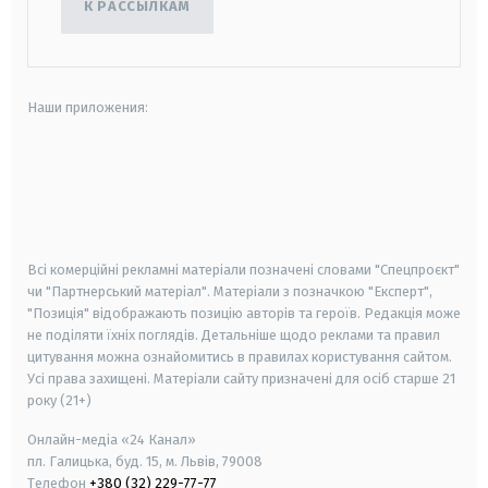
К РАССЫЛКАМ
Наши приложения:
android
apple
smart tv
samsung smart tv
Всі комерційні рекламні матеріали позначені словами "Спецпроєкт"
чи "Партнерський матеріал". Матеріали з позначкою "Експерт",
"Позиція" відображають позицію авторів та героїв. Редакція може
не поділяти їхніх поглядів. Детальніше щодо реклами та правил
цитування можна ознайомитись в правилах користування сайтом.
Усі права захищені.
Матеріали сайту призначені для осіб старше
21
року (21+)
Онлайн-медіа «24 Канал»
пл. Галицька, буд. 15, м. Львів, 79008
Телефон
+380 (32) 229-77-77