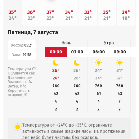
35°
36°
37°
34°
33°
35°
29°
24°
23°
23°
21°
21°
21°
18°
Пятница, 7 августа
Ночь
Утро
Восход:
05:21
00:00
03:00
06:00
09:00
1
Закат:
19:58
Температура С°
26°
26°
24°
31°
Ощущается как
Давление, мм
26°
26°
24°
32°
Влажность, %
760
760
760
760
Ветер, м/с
Вероятность
42
42
61
43
осадков, %
4
4
4
7
2
2
2
2
Температура от +24°C до +35°C, ограничьте
активность в самые жаркие часы. На протяжении
дня небо будет чистым, без осадков.