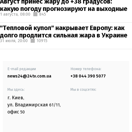
Август принес жару до +38 градусов:
какую погоду прогнозируют на выходные
1 августа,
08:00
845
"Тепловой купол" накрывает Европу: как
долго продлится сильная жара в Украине
31 июля,
20:00
10915
E-mail редакции
Номер телефона:
news24@24tv.com.ua
+38 044 390 5077
Мы здесь:
Мы в соцсетях:
г. Киев
,
ул. Владимирская
61/11,
офис
50