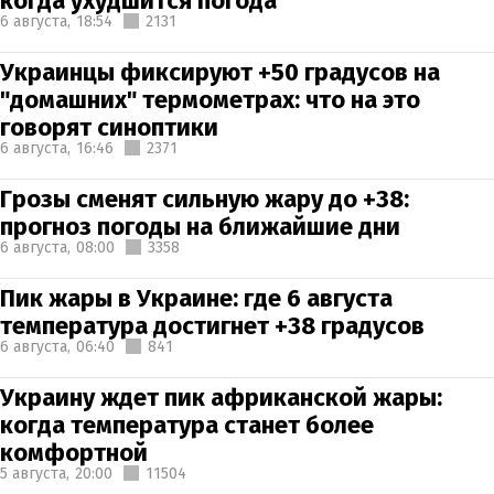
когда ухудшится погода
6 августа,
18:54
2131
Украинцы фиксируют +50 градусов на
"домашних" термометрах: что на это
говорят синоптики
6 августа,
16:46
2371
Грозы сменят сильную жару до +38:
прогноз погоды на ближайшие дни
6 августа,
08:00
3358
Пик жары в Украине: где 6 августа
температура достигнет +38 градусов
6 августа,
06:40
841
Украину ждет пик африканской жары:
когда температура станет более
комфортной
5 августа,
20:00
11504