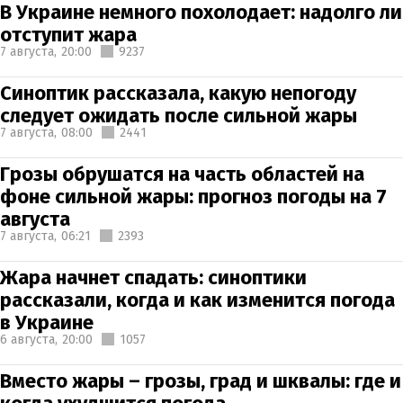
В Украине немного похолодает: надолго ли
отступит жара
7 августа,
20:00
9237
Синоптик рассказала, какую непогоду
следует ожидать после сильной жары
7 августа,
08:00
2441
Грозы обрушатся на часть областей на
фоне сильной жары: прогноз погоды на 7
августа
7 августа,
06:21
2393
Жара начнет спадать: синоптики
рассказали, когда и как изменится погода
в Украине
6 августа,
20:00
1057
Вместо жары – грозы, град и шквалы: где и