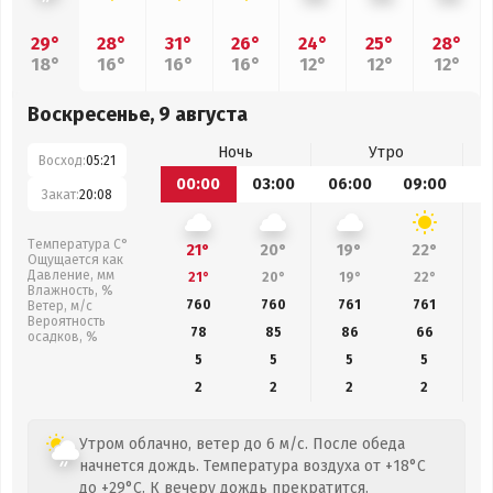
29°
28°
31°
26°
24°
25°
28°
18°
16°
16°
16°
12°
12°
12°
Воскресенье, 9 августа
Ночь
Утро
Восход:
05:21
00:00
03:00
06:00
09:00
1
Закат:
20:08
Температура С°
21°
20°
19°
22°
Ощущается как
Давление, мм
21°
20°
19°
22°
Влажность, %
760
760
761
761
Ветер, м/с
Вероятность
78
85
86
66
осадков, %
5
5
5
5
2
2
2
2
Утром облачно, ветер до 6 м/с. После обеда
начнется дождь. Температура воздуха от +18°C
до +29°C. К вечеру дождь прекратится.