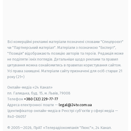
android
apple
smart tv
samsung smart tv
Всі комерційні рекламні матеріали позначені словами "Спецпроєкт"
чи "Партнерський матеріал". Матеріали з позначкою "Експерт",
"Позиція" відображають позицію авторів та героїв. Редакція може
не поділяти їхніх поглядів. Детальніше щодо реклами та правил
цитування можна ознайомитись в правилах користування сайтом.
Усі права захищені.
Матеріали сайту призначені для осіб старше
21
року (21+)
Онлайн-медіа «24 Канал»
пл. Галицька, буд. 15, м. Львів, 79008
Телефон
+380 (32) 229-77-77
Адреса електронної пошти —
legal@24tv.com.ua
Ідентифікатор онлайн-медіа в Реєстрі суб'єктів у сфері медіа —
R40-06057
© 2005—2026,
ПрАТ «Телерадіокомпанія "Люкс"», 24 Канал.