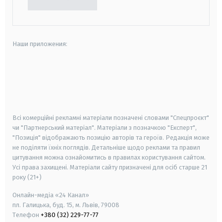
Наши приложения:
android
apple
smart tv
samsung smart tv
Всі комерційні рекламні матеріали позначені словами "Спецпроєкт"
чи "Партнерський матеріал". Матеріали з позначкою "Експерт",
"Позиція" відображають позицію авторів та героїв. Редакція може
не поділяти їхніх поглядів. Детальніше щодо реклами та правил
цитування можна ознайомитись в правилах користування сайтом.
Усі права захищені.
Матеріали сайту призначені для осіб старше
21
року (21+)
Онлайн-медіа «24 Канал»
пл. Галицька, буд. 15, м. Львів, 79008
Телефон
+380 (32) 229-77-77