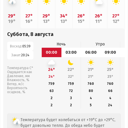
29°
27°
29°
34°
26°
26°
27°
19°
16°
13°
13°
15°
11°
12°
Суббота, 8 августа
Ночь
Утро
Восход:
05:39
00:00
03:00
06:00
09:00
1
Закат:
20:24
Температура С°
24°
22°
21°
25°
Ощущается как
Давление, мм
24°
22°
21°
25°
Влажность, %
759
759
760
760
Ветер, м/с
Вероятность
63
72
80
66
осадков, %
2
3
4
4
2
2
5
24
Температура будет колебаться от +19°C до +29°C,
будет довольно тепло. До обеда небо будет