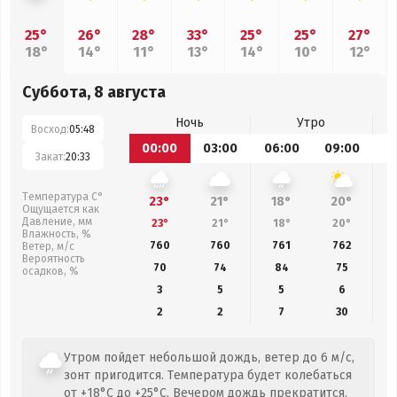
25°
26°
28°
33°
25°
25°
27°
18°
14°
11°
13°
14°
10°
12°
Суббота, 8 августа
Ночь
Утро
Восход:
05:48
00:00
03:00
06:00
09:00
1
Закат:
20:33
Температура С°
23°
21°
18°
20°
Ощущается как
Давление, мм
23°
21°
18°
20°
Влажность, %
760
760
761
762
Ветер, м/с
Вероятность
70
74
84
75
осадков, %
3
5
5
6
2
2
7
30
Утром пойдет небольшой дождь, ветер до 6 м/с,
зонт пригодится. Температура будет колебаться
от +18°C до +25°C. Вечером дождь прекратится.