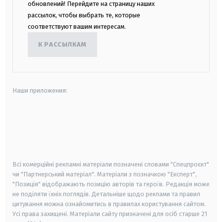
обновлений! Перейдите на страницу наших
рассылок, чтобы выбрать те, которые
соответствуют вашим интересам.
К РАССЫЛКАМ
Наши приложения:
android
apple
smart tv
samsung smart tv
Всі комерційні рекламні матеріали позначені словами "Спецпроєкт"
чи "Партнерський матеріал". Матеріали з позначкою "Експерт",
"Позиція" відображають позицію авторів та героїв. Редакція може
не поділяти їхніх поглядів. Детальніше щодо реклами та правил
цитування можна ознайомитись в правилах користування сайтом.
Усі права захищені.
Матеріали сайту призначені для осіб старше
21