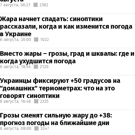
7 августа,
06:21
2382
Жара начнет спадать: синоптики
рассказали, когда и как изменится погода
в Украине
6 августа,
20:00
1022
Вместо жары – грозы, град и шквалы: где и
когда ухудшится погода
6 августа,
18:54
2120
Украинцы фиксируют +50 градусов на
"домашних" термометрах: что на это
говорят синоптики
6 августа,
16:46
2325
Грозы сменят сильную жару до +38:
прогноз погоды на ближайшие дни
6 августа,
08:00
3347