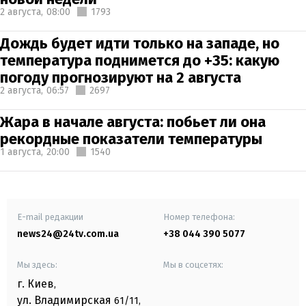
2 августа,
08:00
1793
Дождь будет идти только на западе, но
температура поднимется до +35: какую
погоду прогнозируют на 2 августа
2 августа,
06:57
2697
Жара в начале августа: побьет ли она
рекордные показатели температуры
1 августа,
20:00
1540
E-mail редакции
Номер телефона:
news24@24tv.com.ua
+38 044 390 5077
Мы здесь:
Мы в соцсетях:
г. Киев
,
ул. Владимирская
61/11,