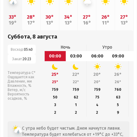
33°
28°
30°
34°
27°
26°
27°
19°
17°
13°
13°
16°
11°
13°
Суббота, 8 августа
Ночь
Утро
Восход:
05:40
00:00
03:00
06:00
09:00
1
Закат:
20:23
Температура С°
25°
22°
20°
26°
Ощущается как
Давление, мм
25°
22°
20°
26°
Влажность, %
759
759
759
760
Ветер, м/с
Вероятность
50
62
75
63
осадков, %
3
1
4
5
2
2
2
9
С утра небо будет чистым. Днем начнутся ливни.
Температура будет колебаться от +19°C до +33°C,