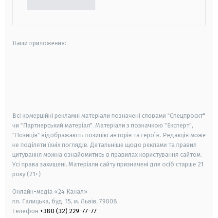
Наши приложения:
android
apple
smart tv
samsung smart tv
Всі комерційні рекламні матеріали позначені словами "Спецпроєкт"
чи "Партнерський матеріал". Матеріали з позначкою "Експерт",
"Позиція" відображають позицію авторів та героїв. Редакція може
не поділяти їхніх поглядів. Детальніше щодо реклами та правил
цитування можна ознайомитись в правилах користування сайтом.
Усі права захищені.
Матеріали сайту призначені для осіб старше
21
року (21+)
Онлайн-медіа «24 Канал»
пл. Галицька, буд. 15, м. Львів, 79008
Телефон
+380 (32) 229-77-77