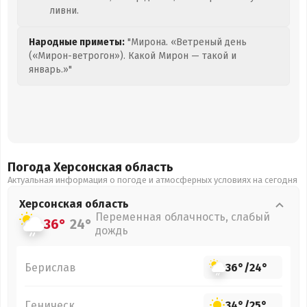
ливни.
Народные приметы:
"Мирона. «Ветреный день
(«Мирон-ветрогон»). Какой Мирон — такой и
январь.»"
Погода Херсонская
область
Актуальная информация о погоде и атмосферных условиях на сегодня
Херсонская
область
Переменная облачность, слабый
36°
24°
дождь
Берислав
36°
/
24°
Геническ
34°
/
25°