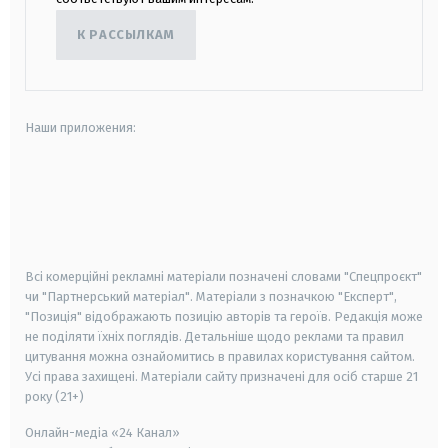
К РАССЫЛКАМ
Наши приложения:
android
apple
smart tv
samsung smart tv
Всі комерційні рекламні матеріали позначені словами "Спецпроєкт"
чи "Партнерський матеріал". Матеріали з позначкою "Експерт",
"Позиція" відображають позицію авторів та героїв. Редакція може
не поділяти їхніх поглядів. Детальніше щодо реклами та правил
цитування можна ознайомитись в правилах користування сайтом.
Усі права захищені.
Матеріали сайту призначені для осіб старше
21
року (21+)
Онлайн-медіа «24 Канал»