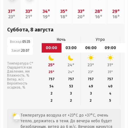
37°
33°
34°
35°
33°
28°
29°
23°
21°
19°
18°
20°
16°
16°
Суббота, 8 августа
Ночь
Утро
Восход:
05:35
00:00
03:00
06:00
09:00
1
Закат:
20:07
Температура С°
25°
24°
23°
31°
Ощущается как
Давление, мм
25°
24°
23°
31°
Влажность, %
757
757
757
757
Ветер, м/с
Вероятность
54
53
49
40
осадков, %
2
3
3
4
2
2
2
5
Температура воздуха от +23°C до +37°C, очень
тепло, держитесь в тени. До вечера небо будет
безоблачным, ветер до 6 м/с. Вечером начнутся