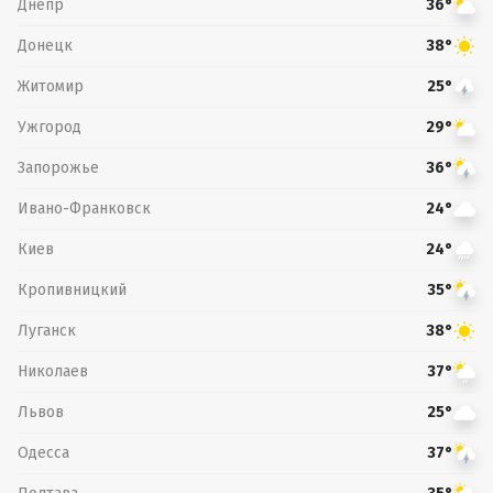
Днепр
36°
Донецк
38°
Житомир
25°
Ужгород
29°
Запорожье
36°
Ивано-Франковск
24°
Киев
24°
Кропивницкий
35°
Луганск
38°
Николаев
37°
Львов
25°
Одесса
37°