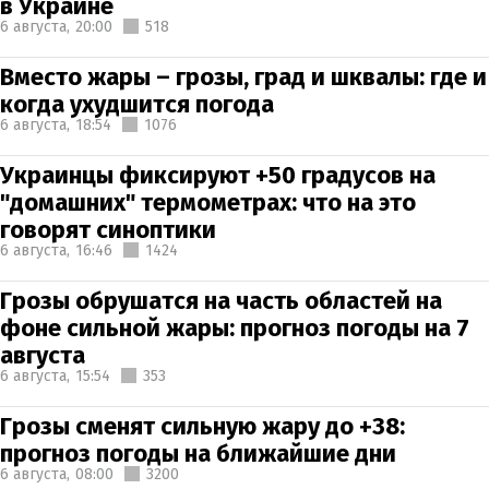
в Украине
6 августа,
20:00
518
Вместо жары – грозы, град и шквалы: где и
когда ухудшится погода
6 августа,
18:54
1076
Украинцы фиксируют +50 градусов на
"домашних" термометрах: что на это
говорят синоптики
6 августа,
16:46
1424
Грозы обрушатся на часть областей на
фоне сильной жары: прогноз погоды на 7
августа
6 августа,
15:54
353
Грозы сменят сильную жару до +38:
прогноз погоды на ближайшие дни
6 августа,
08:00
3200