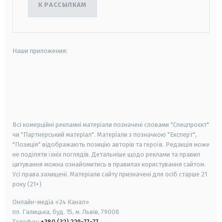
К РАССЫЛКАМ
Наши приложения:
android
apple
smart tv
samsung smart tv
Всі комерційні рекламні матеріали позначені словами "Спецпроєкт"
чи "Партнерський матеріал". Матеріали з позначкою "Експерт",
"Позиція" відображають позицію авторів та героїв. Редакція може
не поділяти їхніх поглядів. Детальніше щодо реклами та правил
цитування можна ознайомитись в правилах користування сайтом.
Усі права захищені.
Матеріали сайту призначені для осіб старше
21
року (21+)
Онлайн-медіа «24 Канал»
пл. Галицька, буд. 15, м. Львів, 79008
Телефон
+380 (32) 229-77-77