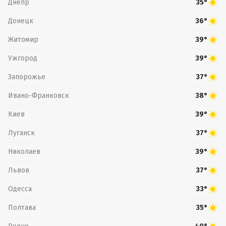
Днепр
35°
Донецк
36°
Житомир
39°
Ужгород
39°
Запорожье
37°
Ивано-Франковск
38°
Киев
39°
Луганск
37°
Николаев
39°
Львов
37°
Одесса
33°
Полтава
35°