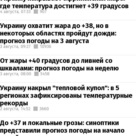
где температура достигнет +39 градусов
4 августа,
07:33
907
Украину охватит жара до +38, но в
некоторых областях пройдут дожди:
прогноз погоды на 3 августа
3 августа,
09:27
10936
От жары +40 градусов до ливней со
шквалами: прогноз погоды на неделю
3 августа,
08:00
5458
Украину накрыл "тепловой купол": в 5
регионах зафиксированы температурные
рекорды
2 августа,
14:52
3660
До +37 и локальные грозы: синоптики
представили прогноз погоды на начало