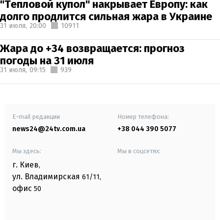
"Тепловой купол" накрывает Европу: как
долго продлится сильная жара в Украине
31 июля,
20:00
10911
Жара до +34 возвращается: прогноз
погоды на 31 июля
31 июля,
09:15
939
E-mail редакции
Номер телефона:
news24@24tv.com.ua
+38 044 390 5077
Мы здесь:
Мы в соцсетях:
г. Киев
,
ул. Владимирская
61/11,
офис
50