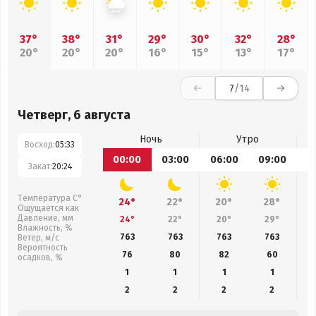
37°
38°
31°
29°
30°
32°
28°
20°
20°
20°
16°
15°
13°
17°
7
/14
Четверг, 6 августа
Ночь
Утро
Восход:
05:33
00:00
03:00
06:00
09:00
1
Закат:
20:24
Температура С°
24°
22°
20°
28°
Ощущается как
Давление, мм
24°
22°
20°
29°
Влажность, %
763
763
763
763
Ветер, м/с
Вероятность
76
80
82
60
осадков, %
1
1
1
1
2
2
2
2