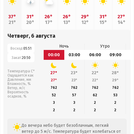
37°
31°
26°
26°
29°
31°
27°
21°
20°
17°
13°
12°
15°
14°
Четверг, 6 августа
Ночь
Утро
Восход:
05:51
00:00
03:00
06:00
09:00
1
Закат:
20:50
Температура С°
27°
23°
22°
28°
Ощущается как
Давление, мм
27°
23°
22°
29°
Влажность, %
762
762
762
762
Ветер, м/с
Вероятность
52
57
62
53
осадков, %
3
3
2
2
2
2
2
2
До вечера небо будет безоблачным, легкий
ветер до 5 м/с. Температура будет колебаться от