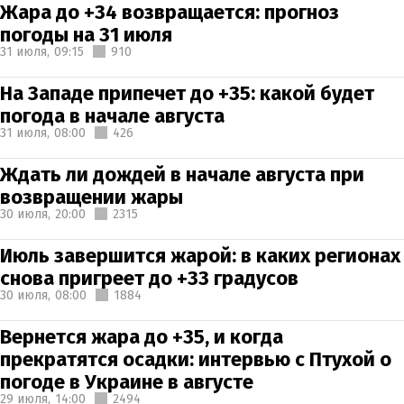
Жара до +34 возвращается: прогноз
погоды на 31 июля
31 июля,
09:15
910
На Западе припечет до +35: какой будет
погода в начале августа
31 июля,
08:00
426
Ждать ли дождей в начале августа при
возвращении жары
30 июля,
20:00
2315
Июль завершится жарой: в каких регионах
снова пригреет до +33 градусов
30 июля,
08:00
1884
Вернется жара до +35, и когда
прекратятся осадки: интервью с Птухой о
погоде в Украине в августе
29 июля,
14:00
2494