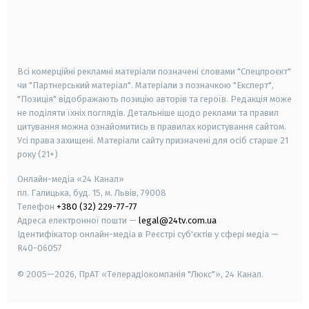
android
apple
smart tv
samsung smart tv
Всі комерційні рекламні матеріали позначені словами "Спецпроєкт"
чи "Партнерський матеріал". Матеріали з позначкою "Експерт",
"Позиція" відображають позицію авторів та героїв. Редакція може
не поділяти їхніх поглядів. Детальніше щодо реклами та правил
цитування можна ознайомитись в правилах користування сайтом.
Усі права захищені.
Матеріали сайту призначені для осіб старше
21
року (21+)
Онлайн-медіа «24 Канал»
пл. Галицька, буд. 15, м. Львів, 79008
Телефон
+380 (32) 229-77-77
Адреса електронної пошти —
legal@24tv.com.ua
Ідентифікатор онлайн-медіа в Реєстрі суб'єктів у сфері медіа —
R40-06057
© 2005—2026,
ПрАТ «Телерадіокомпанія "Люкс"», 24 Канал.