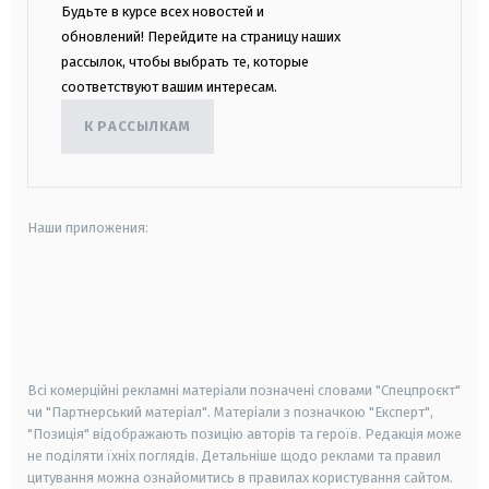
Будьте в курсе всех новостей и
обновлений! Перейдите на страницу наших
рассылок, чтобы выбрать те, которые
соответствуют вашим интересам.
К РАССЫЛКАМ
Наши приложения:
android
apple
smart tv
samsung smart tv
Всі комерційні рекламні матеріали позначені словами "Спецпроєкт"
чи "Партнерський матеріал". Матеріали з позначкою "Експерт",
"Позиція" відображають позицію авторів та героїв. Редакція може
не поділяти їхніх поглядів. Детальніше щодо реклами та правил
цитування можна ознайомитись в правилах користування сайтом.