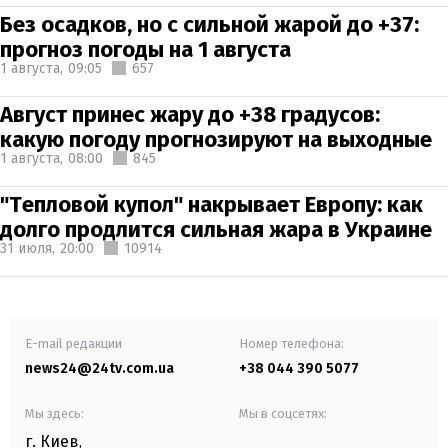
Без осадков, но с сильной жарой до +37:
прогноз погоды на 1 августа
1 августа,
09:05
657
Август принес жару до +38 градусов:
какую погоду прогнозируют на выходные
1 августа,
08:00
845
"Тепловой купол" накрывает Европу: как
долго продлится сильная жара в Украине
31 июля,
20:00
10914
E-mail редакции
Номер телефона:
news24@24tv.com.ua
+38 044 390 5077
Мы здесь:
Мы в соцсетях:
г. Киев
,