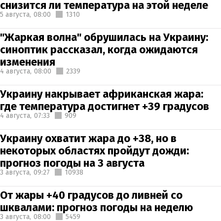
снизится ли температура на этой неделе
5 августа,
08:00
1310
"Жаркая волна" обрушилась на Украину:
синоптик рассказал, когда ожидаются
изменения
4 августа,
08:00
2339
Украину накрывает африканская жара:
где температура достигнет +39 градусов
4 августа,
07:33
909
Украину охватит жара до +38, но в
некоторых областях пройдут дожди:
прогноз погоды на 3 августа
3 августа,
09:27
10938
От жары +40 градусов до ливней со
шквалами: прогноз погоды на неделю
3 августа,
08:00
5459