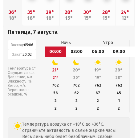
36°
35°
29°
28°
30°
28°
24°
18°
18°
18°
15°
15°
15°
12°
Пятница, 7 августа
Ночь
Утро
Восход:
05:06
00:00
03:00
06:00
09:00
1
Закат:
20:02
Температура С°
21°
20°
19°
28°
Ощущается как
Давление, мм
21°
20°
19°
28°
Влажность, %
762
762
762
762
Ветер, м/с
Вероятность
56
62
67
45
осадков, %
2
2
2
1
2
2
2
2
Температура воздуха от +18°C до +36°C,
ограничьте активность в самые жаркие часы.
Весь день небо будет безоблачным, слабый