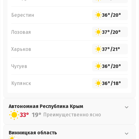
Берестин
36°
/
20°
Лозовая
37°
/
20°
Харьков
37°
/
21°
Чугуев
36°
/
20°
Купянск
36°
/
18°
Автономная Республика Крым
33°
19°
Преимущественно ясно
Винницкая
область