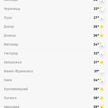
Черновцы
33°
Луцк
27°
Днепр
36°
Донецк
36°
Житомир
34°
Ужгород
32°
Запорожье
37°
Ивано-Франковск
31°
Киев
34°
Кропивницкий
38°
Луганск
38°
Николаев
39°