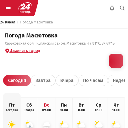
24 Канал
Погода Масютовка
Погода Масютовка
Харьковская обл., Купянский район, Масютовка, 49.81°С, 37.69°В
Изменить город
Сегодня
Завтра
Вчера
По часам
Недел
Пт
Сб
Вс
Пн
Вт
Ср
Чт
Сегодня
Завтра
09.08
10.08
11.08
12.08
13.08