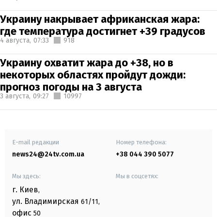
Украину накрывает африканская жара:
где температура достигнет +39 градусов
4 августа,
07:33
918
Украину охватит жара до +38, но в
некоторых областях пройдут дожди:
прогноз погоды на 3 августа
3 августа,
09:27
10997
E-mail редакции
Номер телефона:
news24@24tv.com.ua
+38 044 390 5077
Мы здесь:
Мы в соцсетях:
г. Киев
,
ул. Владимирская
61/11,
офис
50