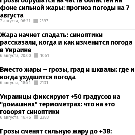
Грозы обрушатся на часть областей на
фоне сильной жары: прогноз погоды на 7
августа
7 августа,
06:21
2397
Жара начнет спадать: синоптики
рассказали, когда и как изменится погода
в Украине
6 августа,
20:00
1061
Вместо жары – грозы, град и шквалы: где и
когда ухудшится погода
6 августа,
18:54
2131
Украинцы фиксируют +50 градусов на
"домашних" термометрах: что на это
говорят синоптики
6 августа,
16:46
2383
Грозы сменят сильную жару до +38: