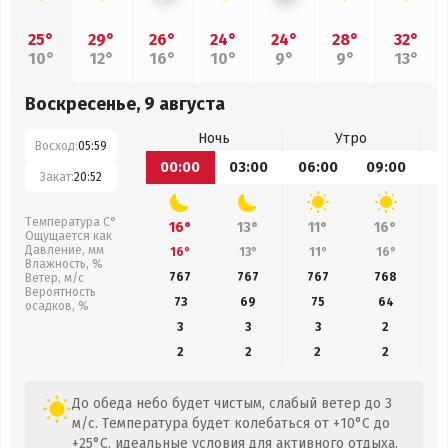
25°
29°
26°
24°
24°
28°
32°
10°
12°
16°
10°
9°
9°
13°
Воскресенье, 9 августа
Ночь
Утро
Восход:
05:59
00:00
03:00
06:00
09:00
1
Закат:
20:52
Температура С°
16°
13°
11°
16°
Ощущается как
Давление, мм
16°
13°
11°
16°
Влажность, %
767
767
767
768
Ветер, м/с
Вероятность
73
69
75
64
осадков, %
3
3
3
2
2
2
2
2
До обеда небо будет чистым, слабый ветер до 3
м/с. Температура будет колебаться от +10°C до
+25°C, идеальные условия для активного отдыха.