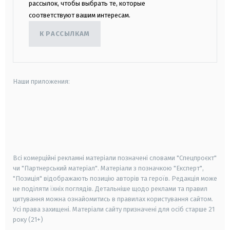
рассылок, чтобы выбрать те, которые
соответствуют вашим интересам.
К РАССЫЛКАМ
Наши приложения:
android
apple
smart tv
samsung smart tv
Всі комерційні рекламні матеріали позначені словами "Спецпроєкт"
чи "Партнерський матеріал". Матеріали з позначкою "Експерт",
"Позиція" відображають позицію авторів та героїв. Редакція може
не поділяти їхніх поглядів. Детальніше щодо реклами та правил
цитування можна ознайомитись в правилах користування сайтом.
Усі права захищені.
Матеріали сайту призначені для осіб старше
21
року (21+)