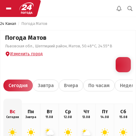
24 Канал
Погода Матов
Погода Матов
Львовская обл., Шептицкий район, Матов, 50.48°С, 24.55°В
Изменить город
Сегодня
Завтра
Вчера
По часам
Недел
Вс
Пн
Вт
Ср
Чт
Пт
Сб
Сегодня
Завтра
11.08
12.08
13.08
14.08
15.08