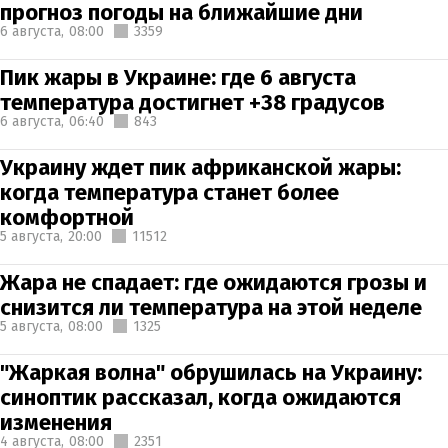
прогноз погоды на ближайшие дни
6 августа,
08:00
3359
Пик жары в Украине: где 6 августа
температура достигнет +38 градусов
6 августа,
06:40
843
Украину ждет пик африканской жары:
когда температура станет более
комфортной
5 августа,
20:00
11512
Жара не спадает: где ожидаются грозы и
снизится ли температура на этой неделе
5 августа,
08:00
1325
"Жаркая волна" обрушилась на Украину:
синоптик рассказал, когда ожидаются
изменения
4 августа,
08:00
2351