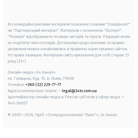
smart tv
samsung smart tv
Всі комерційні рекламні матеріали позначені словами "Спецпроєкт"
чи "Партнерський матеріал". Матеріали з позначкою "Експерт",
"Позиція" відображають позицію авторів та героїв. Редакція може
не поділяти їхніх поглядів. Детальніше щодо реклами та правил
цитування можна ознайомитись в правилах користування сайтом.
Усі права захищені.
Матеріали сайту призначені для осіб старше
21
року (21+)
Онлайн-медіа «24 Канал»
пл. Галицька, буд. 15, м. Львів, 79008
Телефон
+380 (32) 229-77-77
Адреса електронної пошти —
legal@24tv.com.ua
Ідентифікатор онлайн-медіа в Реєстрі суб'єктів у сфері медіа —
R40-06057
© 2005—2026,
ПрАТ «Телерадіокомпанія "Люкс"», 24 Канал.