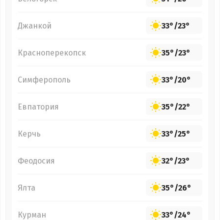
Джанкой
33°
/
23°
Красноперекопск
35°
/
23°
Симферополь
33°
/
20°
Евпатория
35°
/
22°
Керчь
33°
/
25°
Феодосия
32°
/
23°
Ялта
35°
/
26°
Курман
33°
/
24°