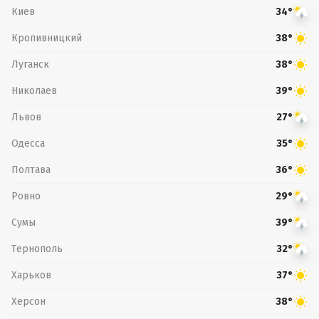
Киев
34°
Кропивницкий
38°
Луганск
38°
Николаев
39°
Львов
27°
Одесса
35°
Полтава
36°
Ровно
29°
Сумы
39°
Тернополь
32°
Харьков
37°
Херсон
38°