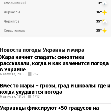
Хмельницкий
31°
Черкассы
36°
Чернигов
35°
Севастополь
35°
Новости погоды Украины и мира
Жара начнет спадать: синоптики
рассказали, когда и как изменится погода
в Украине
6 августа,
20:00
762
Вместо жары – грозы, град и шквалы: где и
когда ухудшится погода
6 августа,
18:54
1713
Украинцы фиксируют +50 градусов на