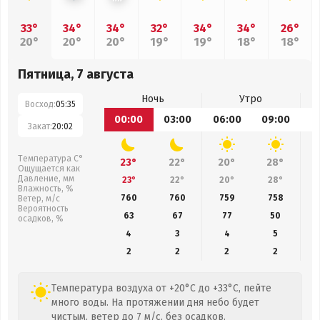
33°
34°
34°
32°
34°
34°
26°
20°
20°
20°
19°
19°
18°
18°
Пятница, 7 августа
Ночь
Утро
Восход:
05:35
00:00
03:00
06:00
09:00
1
Закат:
20:02
Температура С°
23°
22°
20°
28°
Ощущается как
Давление, мм
23°
22°
20°
28°
Влажность, %
760
760
759
758
Ветер, м/с
Вероятность
63
67
77
50
осадков, %
4
3
4
5
2
2
2
2
Температура воздуха от +20°C до +33°C, пейте
много воды. На протяжении дня небо будет
чистым, ветер до 7 м/с, без осадков.