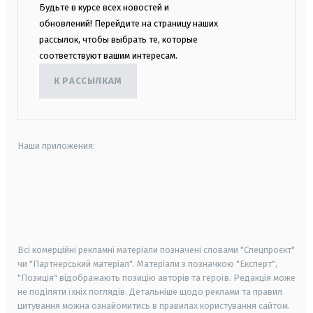
Будьте в курсе всех новостей и
обновлений! Перейдите на страницу наших
рассылок, чтобы выбрать те, которые
соответствуют вашим интересам.
К РАССЫЛКАМ
Наши приложения:
android
apple
smart tv
samsung smart tv
Всі комерційні рекламні матеріали позначені словами "Спецпроєкт"
чи "Партнерський матеріал". Матеріали з позначкою "Експерт",
"Позиція" відображають позицію авторів та героїв. Редакція може
не поділяти їхніх поглядів. Детальніше щодо реклами та правил
цитування можна ознайомитись в правилах користування сайтом.