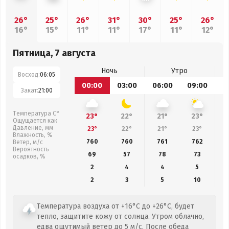
26°
25°
26°
31°
30°
25°
26°
16°
15°
11°
11°
17°
11°
12°
Пятница, 7 августа
Ночь
Утро
Восход:
06:05
00:00
03:00
06:00
09:00
1
Закат:
21:00
Температура С°
23°
22°
21°
23°
Ощущается как
Давление, мм
23°
22°
21°
23°
Влажность, %
760
760
761
762
Ветер, м/с
Вероятность
69
57
78
73
осадков, %
2
4
4
5
2
3
5
10
Температура воздуха от +16°C до +26°C, будет
тепло, защитите кожу от солнца. Утром облачно,
едва ощутимый ветер до 5 м/с. После обеда