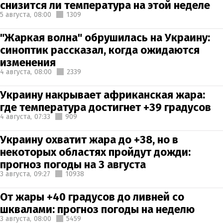
снизится ли температура на этой неделе
5 августа,
08:00
1309
"Жаркая волна" обрушилась на Украину:
синоптик рассказал, когда ожидаются
изменения
4 августа,
08:00
2339
Украину накрывает африканская жара:
где температура достигнет +39 градусов
4 августа,
07:33
909
Украину охватит жара до +38, но в
некоторых областях пройдут дожди:
прогноз погоды на 3 августа
3 августа,
09:27
10938
От жары +40 градусов до ливней со
шквалами: прогноз погоды на неделю
3 августа,
08:00
5459