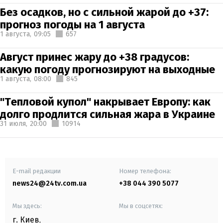
Без осадков, но с сильной жарой до +37:
прогноз погоды на 1 августа
1 августа,
09:05
657
Август принес жару до +38 градусов:
какую погоду прогнозируют на выходные
1 августа,
08:00
845
"Тепловой купол" накрывает Европу: как
долго продлится сильная жара в Украине
31 июля,
20:00
10914
E-mail редакции
Номер телефона:
news24@24tv.com.ua
+38 044 390 5077
Мы здесь:
Мы в соцсетях:
г. Киев
,