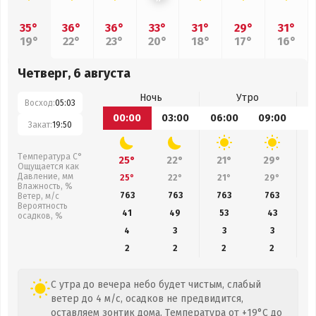
35°
36°
36°
33°
31°
29°
31°
19°
22°
23°
20°
18°
17°
16°
Четверг, 6 августа
Ночь
Утро
Восход:
05:03
00:00
03:00
06:00
09:00
1
Закат:
19:50
Температура С°
25°
22°
21°
29°
Ощущается как
Давление, мм
25°
22°
21°
29°
Влажность, %
763
763
763
763
Ветер, м/с
Вероятность
41
49
53
43
осадков, %
4
3
3
3
2
2
2
2
С утра до вечера небо будет чистым, слабый
ветер до 4 м/с, осадков не предвидится,
оставляем зонтик дома. Температура от +19°C до