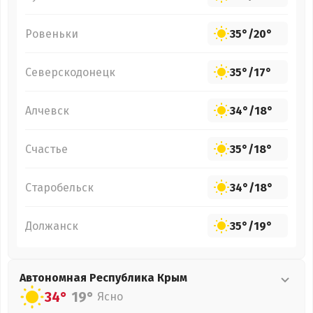
Ровеньки
35°
/
20°
Северскодонецк
35°
/
17°
Алчевск
34°
/
18°
Счастье
35°
/
18°
Старобельск
34°
/
18°
Должанск
35°
/
19°
Автономная Республика Крым
34°
19°
Ясно