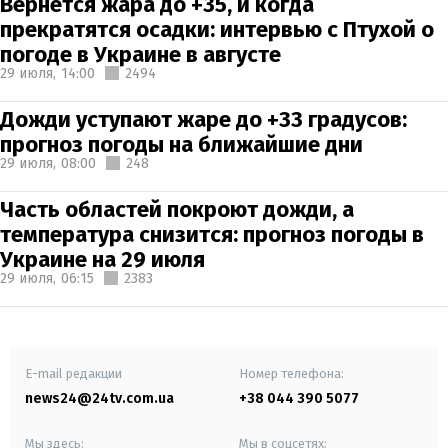
Вернется жара до +35, и когда
прекратятся осадки: интервью с Птухой о
погоде в Украине в августе
29 июля,
14:00
2494
Дожди уступают жаре до +33 градусов:
прогноз погоды на ближайшие дни
29 июля,
08:00
248
Часть областей покроют дожди, а
температура снизится: прогноз погоды в
Украине на 29 июля
29 июля,
06:15
2383
E-mail редакции
Номер телефона:
news24@24tv.com.ua
+38 044 390 5077
Мы здесь:
Мы в соцсетях: