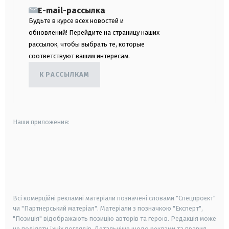
E-mail-рассылка
Будьте в курсе всех новостей и
обновлений! Перейдите на страницу наших
рассылок, чтобы выбрать те, которые
соответствуют вашим интересам.
К РАССЫЛКАМ
Наши приложения:
android
apple
smart tv
samsung smart tv
Всі комерційні рекламні матеріали позначені словами "Спецпроєкт"
чи "Партнерський матеріал". Матеріали з позначкою "Експерт",
"Позиція" відображають позицію авторів та героїв. Редакція може
не поділяти їхніх поглядів. Детальніше щодо реклами та правил