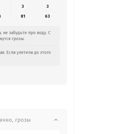
3
3
8
81
63
, не забудьте про воду. С
нутся грозы.
я. Если улетели до этого
ачно, грозы