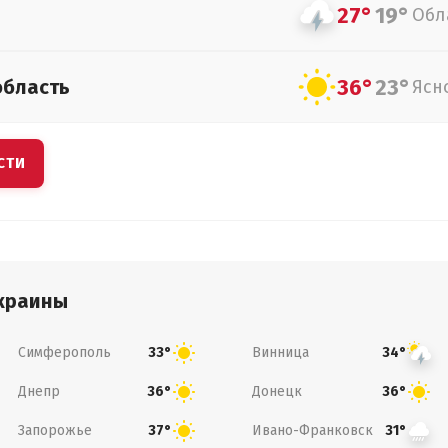
27°
19°
Обл
36°
23°
область
Ясн
СТИ
краины
Симферополь
Винница
33°
34°
Днепр
Донецк
36°
36°
Запорожье
Ивано-Франковск
37°
31°