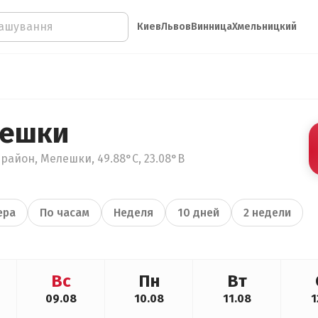
Киев
Львов
Винница
Хмельницкий
лешки
район, Мелешки, 49.88°С, 23.08°В
ера
По часам
Неделя
10 дней
2 недели
Вс
Пн
Вт
09.08
10.08
11.08
1