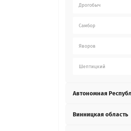
Дрогобыч
Самбор
Яворов
Шептицкий
Автономная Респуб
Винницкая
область