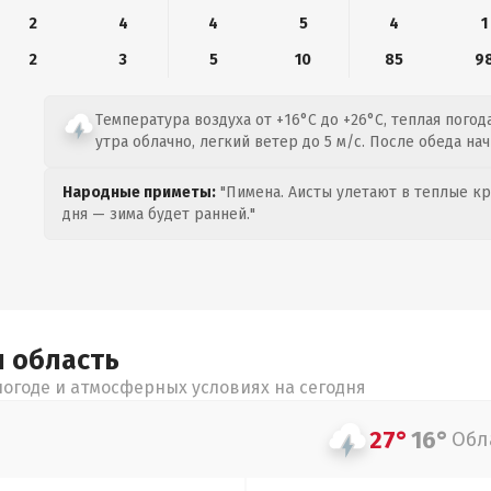
2
4
4
5
4
1
2
3
5
10
85
9
Температура воздуха от +16°C до +26°C, теплая погода
утра облачно, легкий ветер до 5 м/с. После обеда нач
Народные приметы:
"Пимена. Аисты улетают в теплые кра
дня — зима будет ранней."
я
область
огоде и атмосферных условиях на сегодня
27°
16°
Обл