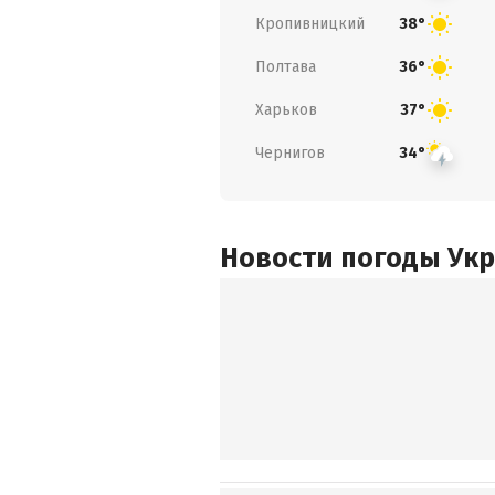
Кропивницкий
38°
Полтава
36°
Харьков
37°
Чернигов
34°
Новости погоды Ук