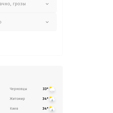
ачно, грозы
о
Черновцы
33°
Житомир
34°
Киев
34°