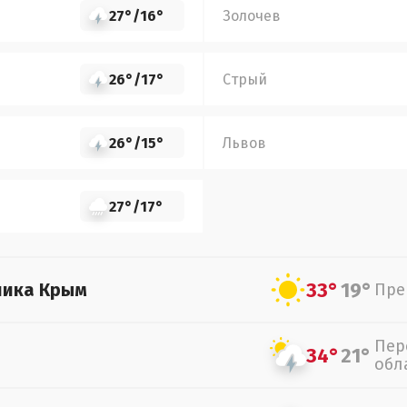
27°
/
16°
Золочев
26°
/
17°
Стрый
26°
/
15°
Львов
27°
/
17°
33°
19°
лика Крым
Пре
Пер
34°
21°
обл