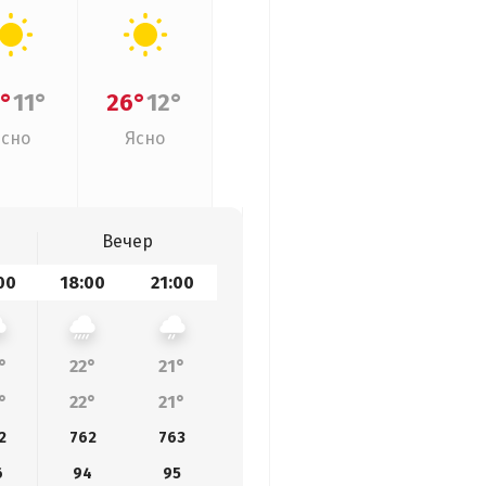
°
11°
26°
12°
Ясно
Ясно
Вечер
00
18:00
21:00
°
22°
21°
°
22°
21°
2
762
763
6
94
95