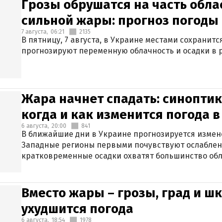
Грозы обрушатся на часть обла
сильной жары: прогноз погоды 
7 августа,
06:21
2135
В пятницу, 7 августа, в Украине местами сохранит
прогнозируют переменную облачность и осадки в р
Жара начнет спадать: синоптик
когда и как изменится погода 
6 августа,
20:00
841
В ближайшие дни в Украине прогнозируется измен
Западные регионы первыми почувствуют ослаблен
кратковременные осадки охватят большинство обл
Вместо жары – грозы, град и шк
ухудшится погода
6 августа,
18:54
1978