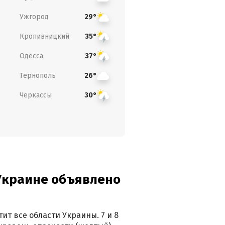
Ужгород
29°
Кропивницкий
35°
Одесса
37°
Тернополь
26°
Черкассы
30°
 Украине объявлено
ит все области Украины. 7 и 8