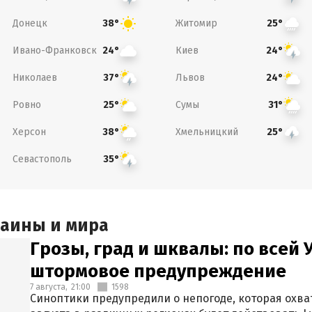
Донецк
Житомир
38°
25°
Ивано-Франковск
Киев
24°
24°
Николаев
Львов
37°
24°
Ровно
Сумы
25°
31°
Херсон
Хмельницкий
38°
25°
Севастополь
35°
раины и мира
Грозы, град и шквалы: по всей
штормовое предупреждение
7 августа,
21:00
1598
Синоптики предупредили о непогоде, которая охват