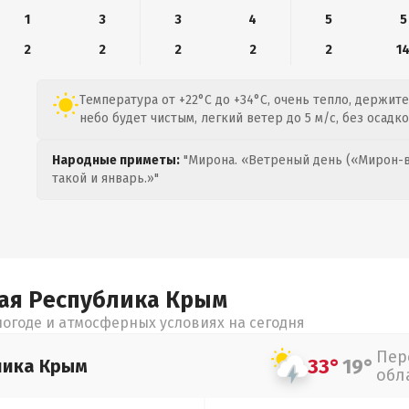
1
3
3
4
5
5
2
2
2
2
2
1
Температура от +22°C до +34°C, очень тепло, держите
небо будет чистым, легкий ветер до 5 м/с, без осадко
Народные приметы:
"Мирона. «Ветреный день («Мирон-в
такой и январь.»"
ая Республика Крым
огоде и атмосферных условиях на сегодня
Пер
33°
19°
лика Крым
обл