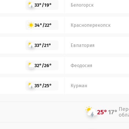
33°
/
19°
Белогорск
34°
/
22°
Красноперекопск
33°
/
21°
Евпатория
32°
/
26°
Феодосия
35°
/
25°
Курман
Пер
25°
17°
обл