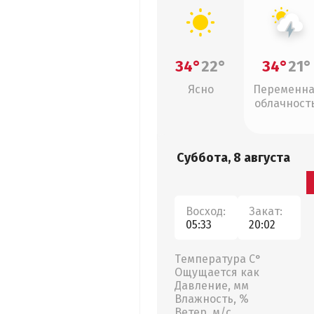
34°
22°
34°
21°
Ясно
Переменн
облачность
грозы
Суббота, 8 августа
Восход:
Закат:
05:33
20:02
Температура С°
Ощущается как
Давление, мм
Влажность, %
Ветер, м/с