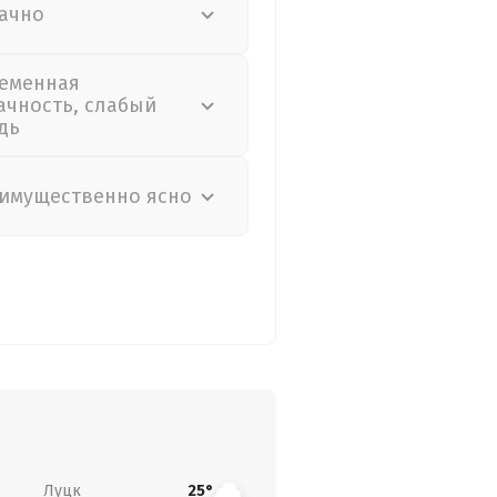
ачно
еменная
ачность, слабый
дь
имущественно ясно
Луцк
25°