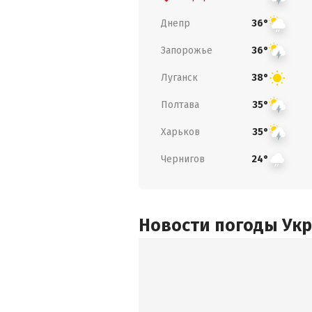
Днепр
36°
Запорожье
36°
Луганск
38°
Полтава
35°
Харьков
35°
Чернигов
24°
Новости погоды Ук