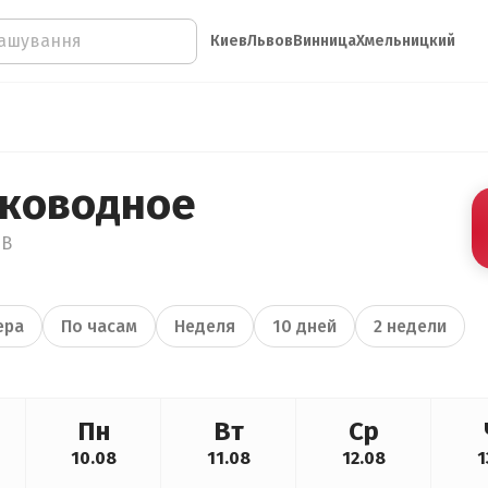
Киев
Львов
Винница
Хмельницкий
лководное
°В
ера
По часам
Неделя
10 дней
2 недели
Пн
Вт
Ср
10.08
11.08
12.08
1