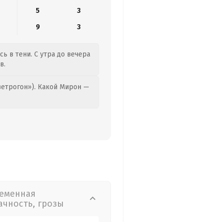
5
3
4
9
3
сь в тени. С утра до вечера
в.
етрогон»). Какой Мирон —
еменная
ачность, грозы