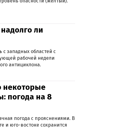
 уровень опасности (желтый).
 надолго ли
 с западных областей с
дующей рабочей недели
ого антициклона.
о некоторые
: погода на 8
лачная погода с прояснениями. В
ге и юго-востоке сохранится