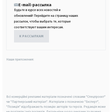
E-mail-рассылка
Будьте в курсе всех новостей и
обновлений! Перейдите на страницу наших
рассылок, чтобы выбрать те, которые
соответствуют вашим интересам.
К РАССЫЛКАМ
Наши приложения:
android
apple
smart tv
samsung smart tv
Всі комерційні рекламні матеріали позначені словами "Спецпроєкт"
чи "Партнерський матеріал". Матеріали з позначкою "Експерт",
"Позиція" відображають позицію авторів та героїв. Редакція може
не поділяти їхніх поглядів. Детальніше щодо реклами та правил