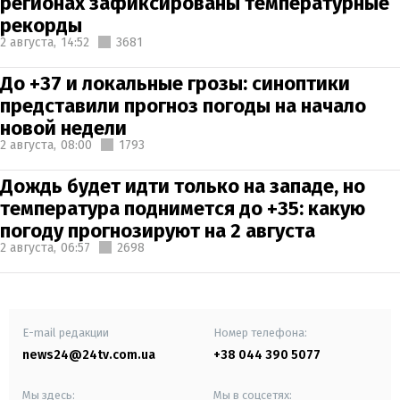
регионах зафиксированы температурные
рекорды
2 августа,
14:52
3681
До +37 и локальные грозы: синоптики
представили прогноз погоды на начало
новой недели
2 августа,
08:00
1793
Дождь будет идти только на западе, но
температура поднимется до +35: какую
погоду прогнозируют на 2 августа
2 августа,
06:57
2698
E-mail редакции
Номер телефона:
news24@24tv.com.ua
+38 044 390 5077
Мы здесь:
Мы в соцсетях: