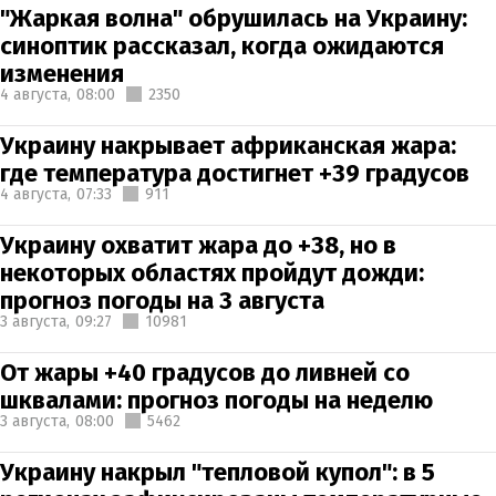
"Жаркая волна" обрушилась на Украину:
синоптик рассказал, когда ожидаются
изменения
4 августа,
08:00
2350
Украину накрывает африканская жара:
где температура достигнет +39 градусов
4 августа,
07:33
911
Украину охватит жара до +38, но в
некоторых областях пройдут дожди:
прогноз погоды на 3 августа
3 августа,
09:27
10981
От жары +40 градусов до ливней со
шквалами: прогноз погоды на неделю
3 августа,
08:00
5462
Украину накрыл "тепловой купол": в 5