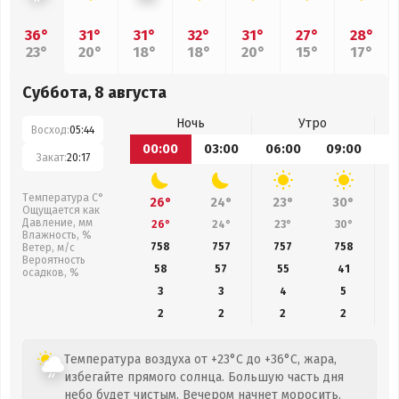
36°
31°
31°
32°
31°
27°
28°
23°
20°
18°
18°
20°
15°
17°
Суббота, 8 августа
Ночь
Утро
Восход:
05:44
00:00
03:00
06:00
09:00
1
Закат:
20:17
Температура С°
26°
24°
23°
30°
Ощущается как
Давление, мм
26°
24°
23°
30°
Влажность, %
758
757
757
758
Ветер, м/с
Вероятность
58
57
55
41
осадков, %
3
3
4
5
2
2
2
2
Температура воздуха от +23°C до +36°C, жара,
избегайте прямого солнца. Большую часть дня
небо будет чистым. Вечером начнет моросить.