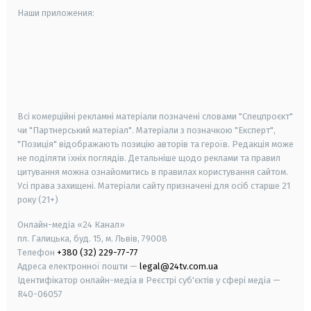
Наши приложения:
android
apple
smart tv
samsung smart tv
Всі комерційні рекламні матеріали позначені словами "Спецпроєкт"
чи "Партнерський матеріал". Матеріали з позначкою "Експерт",
"Позиція" відображають позицію авторів та героїв. Редакція може
не поділяти їхніх поглядів. Детальніше щодо реклами та правил
цитування можна ознайомитись в правилах користування сайтом.
Усі права захищені.
Матеріали сайту призначені для осіб старше
21
року (21+)
Онлайн-медіа «24 Канал»
пл. Галицька, буд. 15, м. Львів, 79008
Телефон
+380 (32) 229-77-77
Адреса електронної пошти —
legal@24tv.com.ua
Ідентифікатор онлайн-медіа в Реєстрі суб'єктів у сфері медіа —
R40-06057