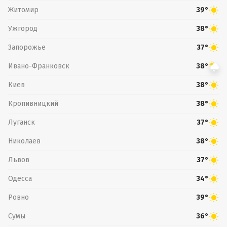
Житомир
39°
Ужгород
38°
Запорожье
37°
Ивано-Франковск
38°
Киев
38°
Кропивницкий
38°
Луганск
37°
Николаев
38°
Львов
37°
Одесса
34°
Ровно
39°
Сумы
36°