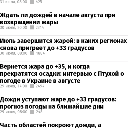
31 июля,
08:00
425
Ждать ли дождей в начале августа при
возвращении жары
30 июля,
20:00
2314
Июль завершится жарой: в каких регионах
снова пригреет до +33 градусов
30 июля,
08:00
1884
Вернется жара до +35, и когда
прекратятся осадки: интервью с Птухой о
погоде в Украине в августе
29 июля,
14:00
2494
Дожди уступают жаре до +33 градусов:
прогноз погоды на ближайшие дни
29 июля,
08:00
248
Часть областей покроют дожди, а