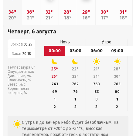
34°
36°
32°
28°
29°
30°
31°
20°
21°
21°
18°
16°
17°
18°
Четверг, 6 августа
Ночь
Утро
Восход:
05:25
00:00
03:00
06:00
09:00
1
Закат:
20:18
Температура С°
25°
22°
21°
28°
Ощущается как
Давление, мм
25°
22°
21°
30°
Влажность, %
763
762
763
763
Ветер, м/с
Вероятность
69
76
83
60
осадков, %
1
1
0
1
2
2
2
2
С утра и до вечера небо будет безоблачным. На
термометре от +20°C до +34°C, высокая
температура, позаботьтесь о достаточном