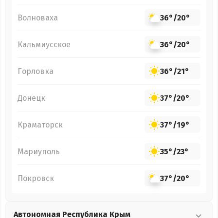
Волноваха
36°
/
20°
Кальмиусское
36°
/
20°
Горловка
36°
/
21°
Донецк
37°
/
20°
Краматорск
37°
/
19°
Мариуполь
35°
/
23°
Покровск
37°
/
20°
Автономная Республика Крым