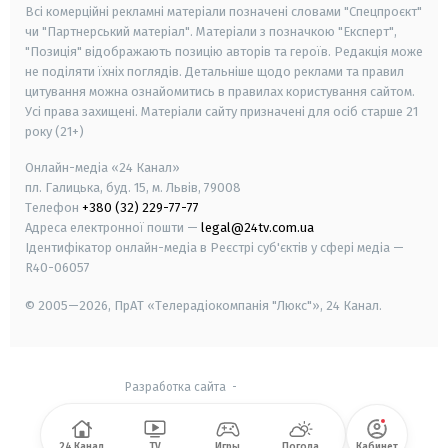
Всі комерційні рекламні матеріали позначені словами "Спецпроєкт"
чи "Партнерський матеріал". Матеріали з позначкою "Експерт",
"Позиція" відображають позицію авторів та героїв. Редакція може
не поділяти їхніх поглядів. Детальніше щодо реклами та правил
цитування можна ознайомитись в правилах користування сайтом.
Усі права захищені.
Матеріали сайту призначені для осіб старше
21
року (21+)
Онлайн-медіа «24 Канал»
пл. Галицька, буд. 15, м. Львів, 79008
Телефон
+380 (32) 229-77-77
Адреса електронної пошти —
legal@24tv.com.ua
Ідентифікатор онлайн-медіа в Реєстрі суб'єктів у сфері медіа —
R40-06057
© 2005—2026,
ПрАТ «Телерадіокомпанія "Люкс"», 24 Канал.
Разработка сайта
-
24 Канал
TV
Игры
Погода
Кабинет