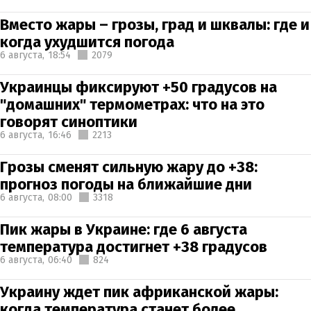
Вместо жары – грозы, град и шквалы: где и
когда ухудшится погода
6 августа,
18:54
2079
Украинцы фиксируют +50 градусов на
"домашних" термометрах: что на это
говорят синоптики
6 августа,
16:46
2213
Грозы сменят сильную жару до +38:
прогноз погоды на ближайшие дни
6 августа,
08:00
3318
Пик жары в Украине: где 6 августа
температура достигнет +38 градусов
6 августа,
06:40
824
Украину ждет пик африканской жары:
когда температура станет более