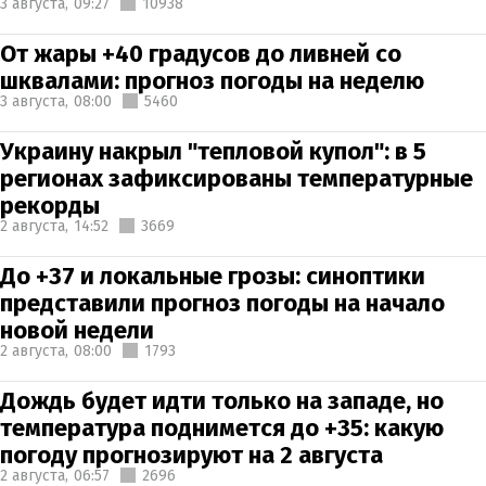
3 августа,
09:27
10938
От жары +40 градусов до ливней со
шквалами: прогноз погоды на неделю
3 августа,
08:00
5460
Украину накрыл "тепловой купол": в 5
регионах зафиксированы температурные
рекорды
2 августа,
14:52
3669
До +37 и локальные грозы: синоптики
представили прогноз погоды на начало
новой недели
2 августа,
08:00
1793
Дождь будет идти только на западе, но
температура поднимется до +35: какую
погоду прогнозируют на 2 августа
2 августа,
06:57
2696