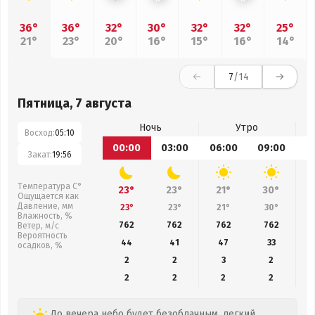
36°
36°
32°
30°
32°
32°
25°
21°
23°
20°
16°
15°
16°
14°
7
/14
Пятница, 7 августа
Ночь
Утро
Восход:
05:10
00:00
03:00
06:00
09:00
1
Закат:
19:56
Температура С°
23°
23°
21°
30°
Ощущается как
Давление, мм
23°
23°
21°
30°
Влажность, %
762
762
762
762
Ветер, м/с
Вероятность
44
41
47
33
осадков, %
2
2
3
2
2
2
2
2
До вечера небо будет безоблачным, легкий