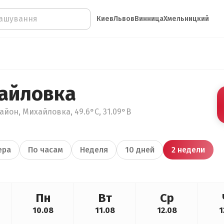
Киев
Львов
Винница
Хмельницкий
айловка
айон, Михайловка, 49.6°С, 31.09°В
ера
По часам
Неделя
10 дней
2 недели
Пн
Вт
Ср
10.08
11.08
12.08
1