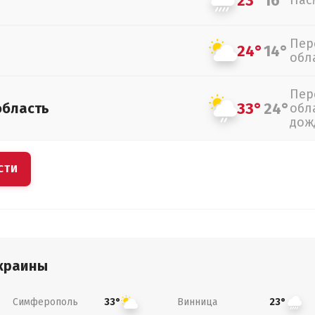
23°
16°
Пас
Пер
24°
14°
обл
Пер
33°
24°
область
обл
дож
СТИ
краины
Симферополь
Винница
33°
23°