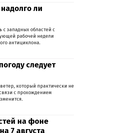
 надолго ли
 с западных областей с
дующей рабочей недели
ого антициклона.
погоду следует
ветер, который практически не
в связи с прохождением
зменится.
стей на фоне
на 7 августа