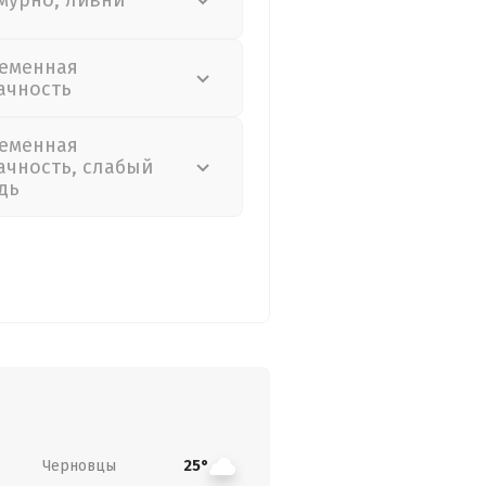
мурно, ливни
еменная
ачность
еменная
ачность, слабый
дь
Черновцы
25°