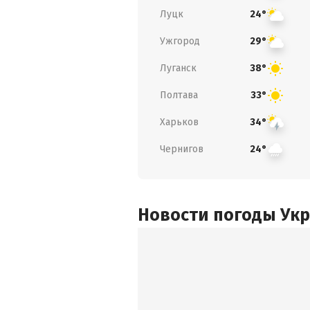
Луцк
24°
Ужгород
29°
Луганск
38°
Полтава
33°
Харьков
34°
Чернигов
24°
Новости погоды Ук