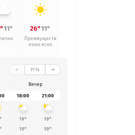
°
11°
26°
11°
лачно
Преимуществ
енно ясно
7
/14
Вечер
00
18:00
21:00
°
19°
19°
°
19°
19°