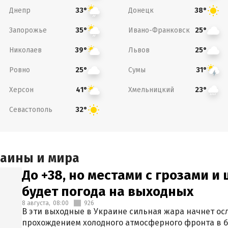
Днепр
Донецк
33°
38°
Запорожье
Ивано-Франковск
35°
25°
Николаев
Львов
39°
25°
Ровно
Сумы
25°
31°
Херсон
Хмельницкий
41°
23°
Севастополь
32°
раины и мира
До +38, но местами с грозами и
будет погода на выходных
8 августа,
08:00
926
В эти выходные в Украине сильная жара начнет осл
прохождением холодного атмосферного фронта в 