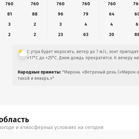
760
760
760
760
760
76
81
88
96
79
64
6
3
2
3
4
4
6
2
2
23
63
20
8
С утра будет моросить, ветер до 7 м/с, зонт пригоди
+17°C до +25°C. Днем дождь прекратится. К вечеру на
Народные приметы:
"Мирона. «Ветреный день («Мирон-в
такой и январь.»"
область
огоде и атмосферных условиях на сегодня