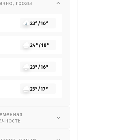
ачно, грозы
23°
/
16°
24°
/
18°
23°
/
16°
23°
/
17°
еменная
ачность