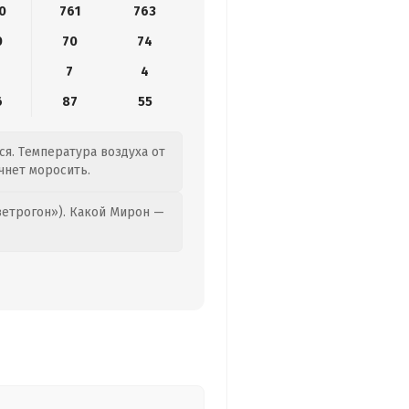
0
761
763
0
70
74
7
4
6
87
55
тся. Температура воздуха от
чнет моросить.
етрогон»). Какой Мирон —