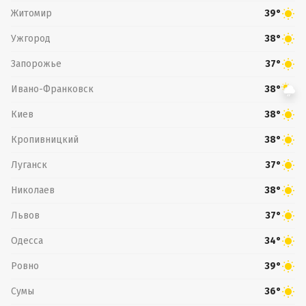
Житомир
39°
Ужгород
38°
Запорожье
37°
Ивано-Франковск
38°
Киев
38°
Кропивницкий
38°
Луганск
37°
Николаев
38°
Львов
37°
Одесса
34°
Ровно
39°
Сумы
36°