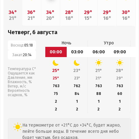
34°
36°
34°
28°
29°
29°
30°
21°
21°
20°
18°
15°
16°
16°
Четверг, 6 августа
Ночь
Утро
Восход:
05:18
00:00
03:00
06:00
09:00
1
Закат:
20:14
Температура С°
25°
23°
21°
28°
Ощущается как
Давление, мм
25°
23°
21°
29°
Влажность, %
763
762
763
763
Ветер, м/с
Вероятность
75
84
88
60
осадков, %
2
1
1
1
2
2
2
2
На термометре от +21°C до +34°C, будет жарко,
пейте больше воды. В течение всего дня небо
будет чистым, без осадков.