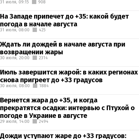
31 июля,
09:15
908
На Западе припечет до +35: какой будет
погода в начале августа
31 июля,
08:00
425
Ждать ли дождей в начале августа при
возвращении жары
30 июля,
20:00
2314
Июль завершится жарой: в каких регионах
снова пригреет до +33 градусов
30 июля,
08:00
1884
Вернется жара до +35, и когда
прекратятся осадки: интервью с Птухой о
погоде в Украине в августе
29 июля,
14:00
2494
Дожди уступают жаре до +33 градусов: