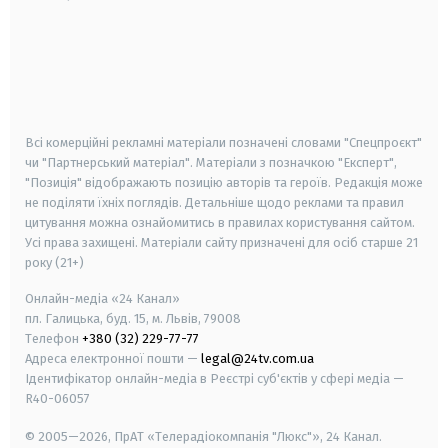
android
apple
smart tv
samsung smart tv
Всі комерційні рекламні матеріали позначені словами "Спецпроєкт"
чи "Партнерський матеріал". Матеріали з позначкою "Експерт",
"Позиція" відображають позицію авторів та героїв. Редакція може
не поділяти їхніх поглядів. Детальніше щодо реклами та правил
цитування можна ознайомитись в правилах користування сайтом.
Усі права захищені.
Матеріали сайту призначені для осіб старше
21
року (21+)
Онлайн-медіа «24 Канал»
пл. Галицька, буд. 15, м. Львів, 79008
Телефон
+380 (32) 229-77-77
Адреса електронної пошти —
legal@24tv.com.ua
Ідентифікатор онлайн-медіа в Реєстрі суб'єктів у сфері медіа —
R40-06057
© 2005—2026,
ПрАТ «Телерадіокомпанія "Люкс"», 24 Канал.