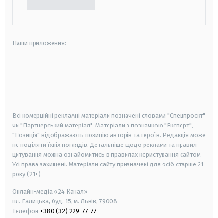
Наши приложения:
android
apple
smart tv
samsung smart tv
Всі комерційні рекламні матеріали позначені словами "Спецпроєкт"
чи "Партнерський матеріал". Матеріали з позначкою "Експерт",
"Позиція" відображають позицію авторів та героїв. Редакція може
не поділяти їхніх поглядів. Детальніше щодо реклами та правил
цитування можна ознайомитись в правилах користування сайтом.
Усі права захищені.
Матеріали сайту призначені для осіб старше
21
року (21+)
Онлайн-медіа «24 Канал»
пл. Галицька, буд. 15, м. Львів, 79008
Телефон
+380 (32) 229-77-77