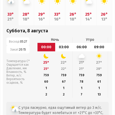
33°
28°
29°
33°
26°
25°
26°
21°
18°
16°
16°
18°
14°
13°
Суббота, 8 августа
Ночь
Утро
Восход:
05:27
00:00
03:00
06:00
09:00
1
Закат:
20:15
Температура С°
25°
22°
21°
27°
Ощущается как
Давление, мм
25°
22°
21°
28°
Влажность, %
759
759
759
759
Ветер, м/с
Вероятность
60
67
78
61
осадков, %
1
1
1
1
2
2
7
13
С утра пасмурно, едва ощутимый ветер до 3 м/с.
Температура будет колебаться от +21°C до +33°C,