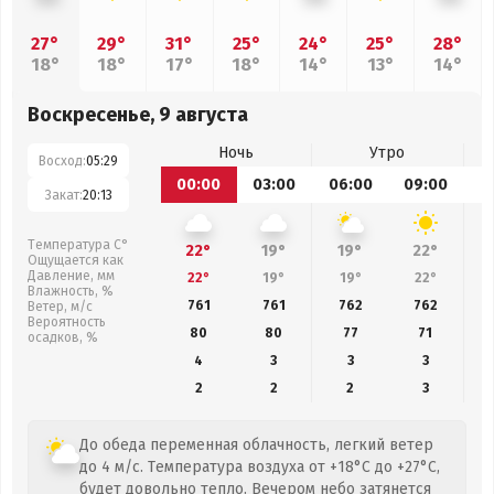
27°
29°
31°
25°
24°
25°
28°
18°
18°
17°
18°
14°
13°
14°
Воскресенье, 9 августа
Ночь
Утро
Восход:
05:29
00:00
03:00
06:00
09:00
1
Закат:
20:13
Температура С°
22°
19°
19°
22°
Ощущается как
Давление, мм
22°
19°
19°
22°
Влажность, %
761
761
762
762
Ветер, м/с
Вероятность
80
80
77
71
осадков, %
4
3
3
3
2
2
2
3
До обеда переменная облачность, легкий ветер
до 4 м/с. Температура воздуха от +18°C до +27°C,
будет довольно тепло. Вечером небо затянется