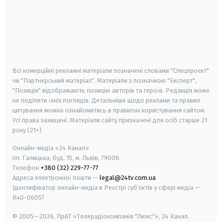
android
apple
smart tv
samsung smart tv
Всі комерційні рекламні матеріали позначені словами "Спецпроєкт"
чи "Партнерський матеріал". Матеріали з позначкою "Експерт",
"Позиція" відображають позицію авторів та героїв. Редакція може
не поділяти їхніх поглядів. Детальніше щодо реклами та правил
цитування можна ознайомитись в правилах користування сайтом.
Усі права захищені.
Матеріали сайту призначені для осіб старше
21
року (21+)
Онлайн-медіа «24 Канал»
пл. Галицька, буд. 15, м. Львів, 79008
Телефон
+380 (32) 229-77-77
Адреса електронної пошти —
legal@24tv.com.ua
Ідентифікатор онлайн-медіа в Реєстрі суб'єктів у сфері медіа —
R40-06057
© 2005—2026,
ПрАТ «Телерадіокомпанія "Люкс"», 24 Канал.