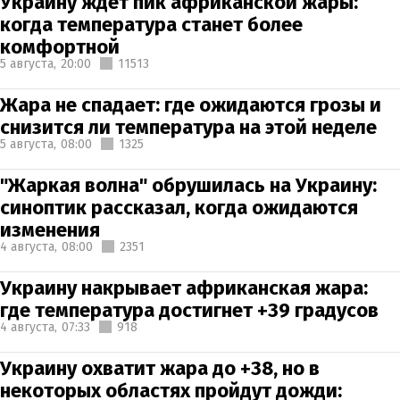
Украину ждет пик африканской жары:
когда температура станет более
комфортной
5 августа,
20:00
11513
Жара не спадает: где ожидаются грозы и
снизится ли температура на этой неделе
5 августа,
08:00
1325
"Жаркая волна" обрушилась на Украину:
синоптик рассказал, когда ожидаются
изменения
4 августа,
08:00
2351
Украину накрывает африканская жара:
где температура достигнет +39 градусов
4 августа,
07:33
918
Украину охватит жара до +38, но в
некоторых областях пройдут дожди: