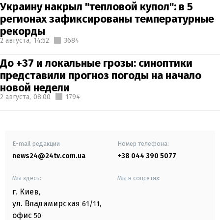
Украину накрыл "тепловой купол": в 5
регионах зафиксированы температурные
рекорды
2 августа,
14:52
3684
До +37 и локальные грозы: синоптики
представили прогноз погоды на начало
новой недели
2 августа,
08:00
1794
E-mail редакции
Номер телефона:
news24@24tv.com.ua
+38 044 390 5077
Мы здесь:
Мы в соцсетях:
г. Киев
,
ул. Владимирская
61/11,
офис
50