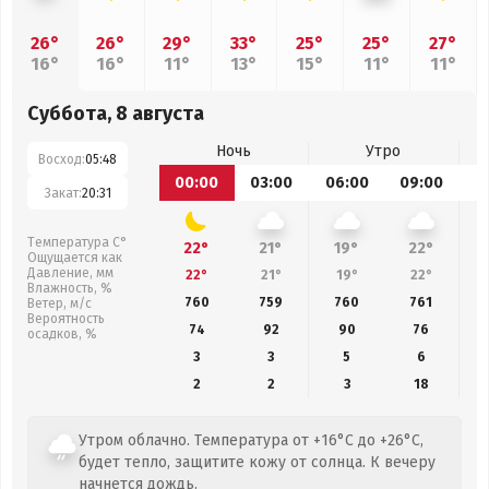
26°
26°
29°
33°
25°
25°
27°
16°
16°
11°
13°
15°
11°
11°
Суббота, 8 августа
Ночь
Утро
Восход:
05:48
00:00
03:00
06:00
09:00
1
Закат:
20:31
Температура С°
22°
21°
19°
22°
Ощущается как
Давление, мм
22°
21°
19°
22°
Влажность, %
760
759
760
761
Ветер, м/с
Вероятность
74
92
90
76
осадков, %
3
3
5
6
2
2
3
18
Утром облачно. Температура от +16°C до +26°C,
будет тепло, защитите кожу от солнца. К вечеру
начнется дождь.