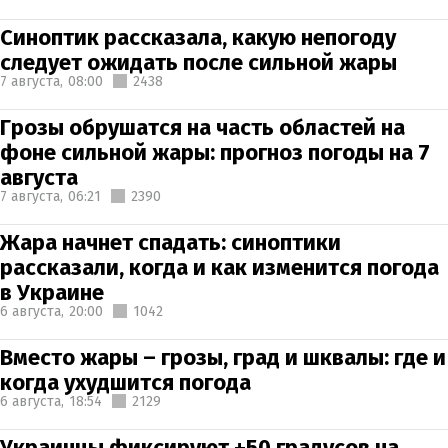
Синоптик рассказала, какую непогоду
следует ожидать после сильной жары
7 августа,
08:00
2438
Грозы обрушатся на часть областей на
фоне сильной жары: прогноз погоды на 7
августа
7 августа,
06:21
2390
Жара начнет спадать: синоптики
рассказали, когда и как изменится погода
в Украине
6 августа,
20:00
1042
Вместо жары – грозы, град и шквалы: где и
когда ухудшится погода
6 августа,
18:54
2129
Украинцы фиксируют +50 градусов на