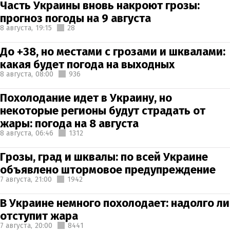
Часть Украины вновь накроют грозы:
прогноз погоды на 9 августа
8 августа,
19:15
28
До +38, но местами с грозами и шквалами:
какая будет погода на выходных
8 августа,
08:00
936
Похолодание идет в Украину, но
некоторые регионы будут страдать от
жары: погода на 8 августа
8 августа,
06:46
1312
Грозы, град и шквалы: по всей Украине
объявлено штормовое предупреждение
7 августа,
21:00
1942
В Украине немного похолодает: надолго ли
отступит жара
7 августа,
20:00
8441