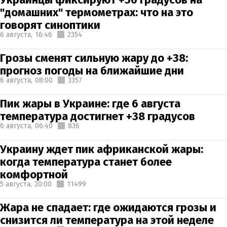
"домашних" термометрах: что на это
говорят синоптики
6 августа,
16:46
2354
Грозы сменят сильную жару до +38:
прогноз погоды на ближайшие дни
6 августа,
08:00
3357
Пик жары в Украине: где 6 августа
температура достигнет +38 градусов
6 августа,
06:40
836
Украину ждет пик африканской жары:
когда температура станет более
комфортной
5 августа,
20:00
11499
Жара не спадает: где ожидаются грозы и
снизится ли температура на этой неделе