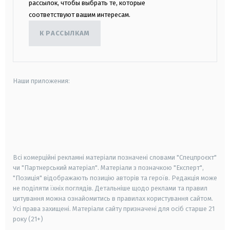
рассылок, чтобы выбрать те, которые
соответствуют вашим интересам.
К РАССЫЛКАМ
Наши приложения:
android
apple
smart tv
samsung smart tv
Всі комерційні рекламні матеріали позначені словами "Спецпроєкт"
чи "Партнерський матеріал". Матеріали з позначкою "Експерт",
"Позиція" відображають позицію авторів та героїв. Редакція може
не поділяти їхніх поглядів. Детальніше щодо реклами та правил
цитування можна ознайомитись в правилах користування сайтом.
Усі права захищені.
Матеріали сайту призначені для осіб старше
21
року (21+)