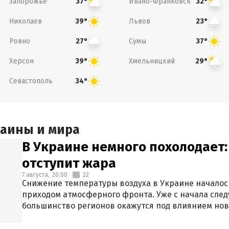
Запорожье
Ивано-Франковск
37°
32°
Николаев
Львов
39°
23°
Ровно
Сумы
27°
37°
Херсон
Хмельницкий
39°
29°
Севастополь
34°
раины и мира
В Украине немного похолодает:
отступит жара
7 августа,
20:00
22
Снижение температуры воздуха в Украине началось
приходом атмосферного фронта. Уже с начала сле
большинство регионов окажутся под влиянием нов