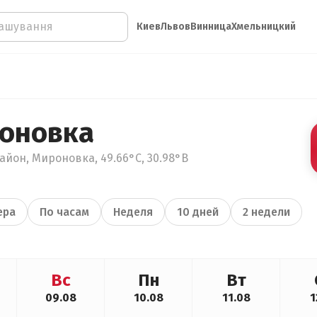
Киев
Львов
Винница
Хмельницкий
оновка
айон, Мироновка, 49.66°С, 30.98°В
ера
По часам
Неделя
10 дней
2 недели
Вс
Пн
Вт
09.08
10.08
11.08
1