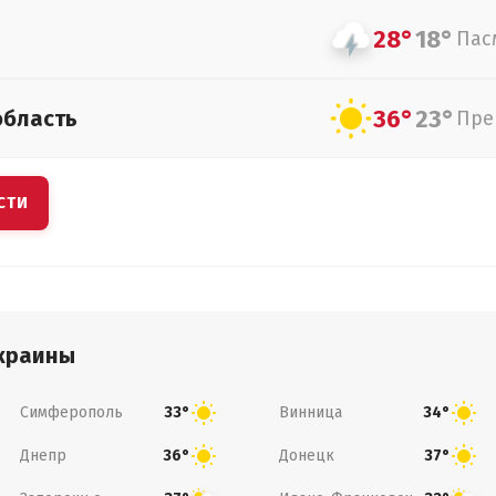
28°
18°
Пас
36°
23°
область
Пре
СТИ
краины
Симферополь
Винница
33°
34°
Днепр
Донецк
36°
37°