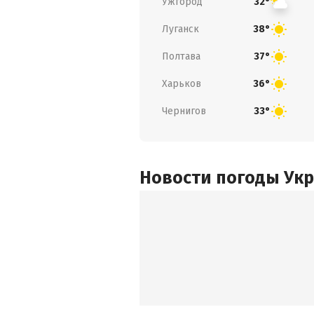
Ужгород
32°
Луганск
38°
Полтава
37°
Харьков
36°
Чернигов
33°
Новости погоды Ук