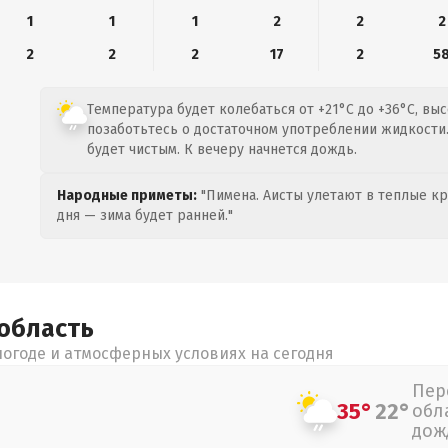
1
1
1
2
2
2
2
2
2
17
2
5
Температура будет колебаться от +21°C до +36°C, вы
позаботьтесь о достаточном употреблении жидкости. 
будет чистым. К вечеру начнется дождь.
Народные приметы:
"Пимена. Аисты улетают в теплые кра
дня — зима будет ранней."
область
огоде и атмосферных условиях на сегодня
Пер
35°
22°
обл
дож