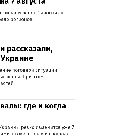
на 7 августа
ся сильная жара. Синоптики
яде регионов.
и рассказали,
в Украине
ение погодной ситуации.
ие жары. При этом
астей.
валы: где и когда
Украины резко изменится уже 7
тами также о граде и шквалах.