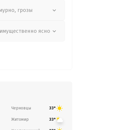
мурно, грозы
имущественно ясно
Черновцы
33°
Житомир
33°