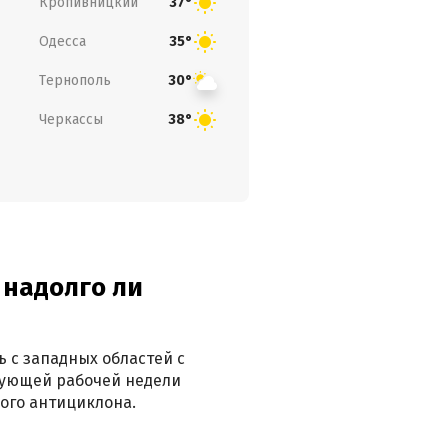
Кропивницкий
37°
Одесса
35°
Тернополь
30°
Черкассы
38°
 надолго ли
 с западных областей с
дующей рабочей недели
ого антициклона.