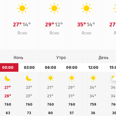
27°
14°
29°
12°
35°
14°
27
Ясно
Ясно
Ясно
Ночь
Утро
День
00:00
03:00
06:00
09:00
12:00
15:
27°
23°
21°
29°
34°
34
28°
23°
21°
31°
34°
34
760
760
760
760
759
76
63
73
80
57
36
3