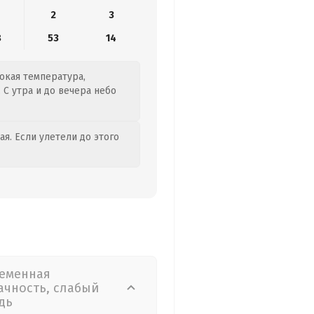
2
3
8
53
14
сокая температура,
С утра и до вечера небо
я. Если улетели до этого
еменная
ачность, слабый
дь