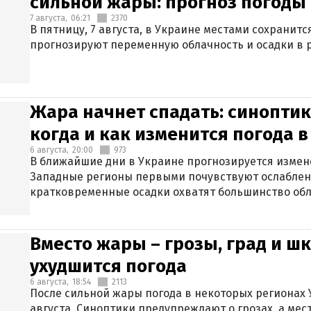
сильной жары: прогноз погоды 
7 августа,
06:21
2370
В пятницу, 7 августа, в Украине местами сохранит
прогнозируют переменную облачность и осадки в р
Жара начнет спадать: синоптик
когда и как изменится погода 
6 августа,
20:00
973
В ближайшие дни в Украине прогнозируется измен
Западные регионы первыми почувствуют ослаблен
кратковременные осадки охватят большинство обл
Вместо жары – грозы, град и шк
ухудшится погода
6 августа,
18:54
2113
После сильной жары погода в некоторых регионах 
августа. Синоптики предупреждают о грозах, а мес