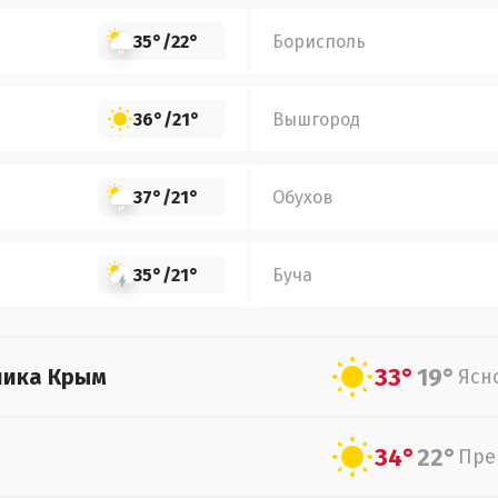
35°
/
22°
Борисполь
36°
/
21°
Вышгород
37°
/
21°
Обухов
35°
/
21°
Буча
33°
19°
лика Крым
Ясн
34°
22°
Пре