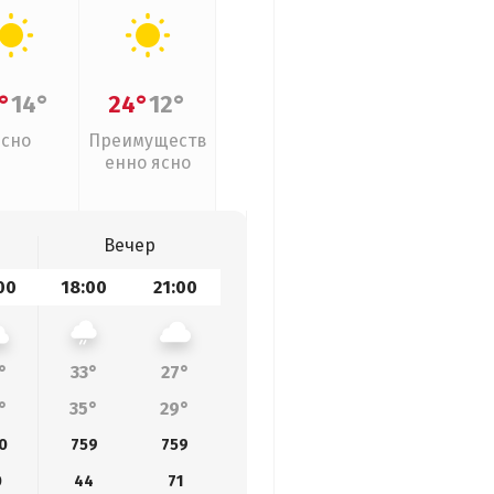
°
14°
24°
12°
Ясно
Преимуществ
енно ясно
Вечер
00
18:00
21:00
°
33°
27°
°
35°
29°
0
759
759
0
44
71