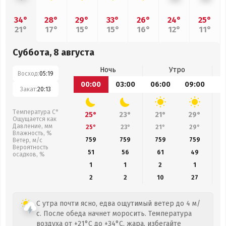
34°
28°
29°
33°
26°
24°
25°
21°
17°
15°
15°
16°
12°
11°
Суббота, 8 августа
Ночь
Утро
Восход:
05:19
00:00
03:00
06:00
09:00
1
Закат:
20:13
Температура С°
25°
23°
21°
29°
Ощущается как
Давление, мм
25°
23°
21°
29°
Влажность, %
759
759
759
759
Ветер, м/с
Вероятность
51
56
61
49
осадков, %
1
1
2
1
2
2
10
27
С утра почти ясно, едва ощутимый ветер до 4 м/
с. После обеда начнет моросить. Температура
воздуха от +21°C до +34°C, жара, избегайте