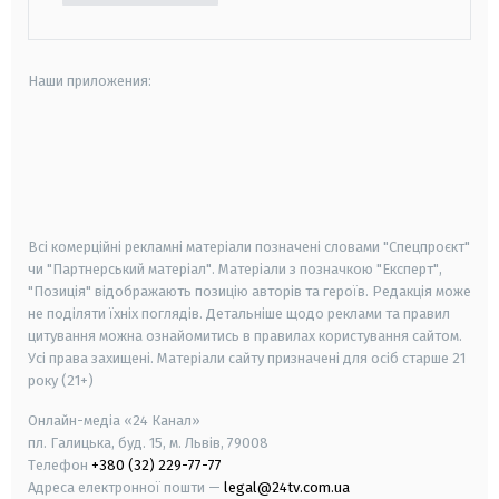
Наши приложения:
android
apple
smart tv
samsung smart tv
Всі комерційні рекламні матеріали позначені словами "Спецпроєкт"
чи "Партнерський матеріал". Матеріали з позначкою "Експерт",
"Позиція" відображають позицію авторів та героїв. Редакція може
не поділяти їхніх поглядів. Детальніше щодо реклами та правил
цитування можна ознайомитись в правилах користування сайтом.
Усі права захищені.
Матеріали сайту призначені для осіб старше
21
року (21+)
Онлайн-медіа «24 Канал»
пл. Галицька, буд. 15, м. Львів, 79008
Телефон
+380 (32) 229-77-77
Адреса електронної пошти —
legal@24tv.com.ua