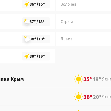
36°
/
16°
Золочев
37°
/
18°
Стрый
38°
/
18°
Львов
39°
/
19°
35°
19°
лика Крым
Ясн
38°
20°
Ясн