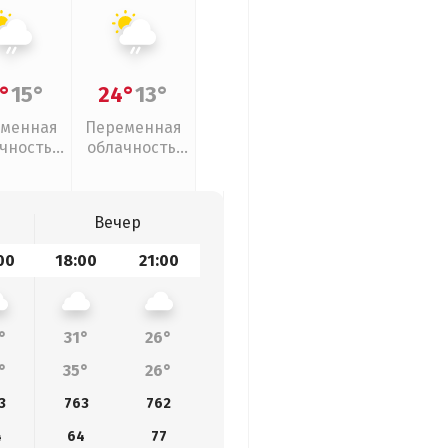
°
15°
24°
13°
менная
Переменная
чность,
облачность,
ый дождь
слабый дождь
Вечер
00
18:00
21:00
°
31°
26°
°
35°
26°
3
763
762
4
64
77