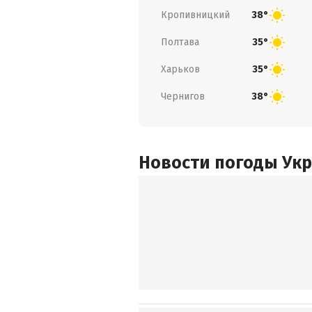
Кропивницкий
38°
Полтава
35°
Харьков
35°
Чернигов
38°
Новости погоды Ук