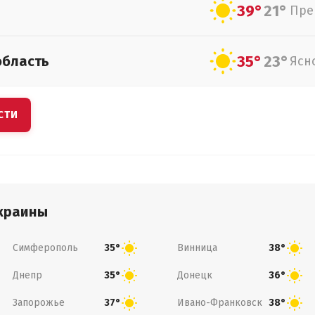
39°
21°
Пре
35°
23°
область
Ясн
СТИ
краины
Симферополь
Винница
35°
38°
Днепр
Донецк
35°
36°
Запорожье
Ивано-Франковск
37°
38°