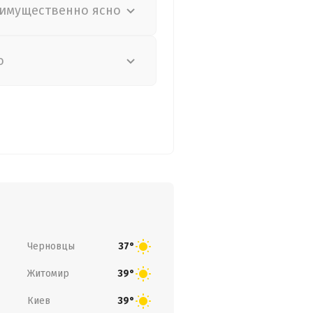
имущественно ясно
о
Черновцы
37°
Житомир
39°
Киев
39°