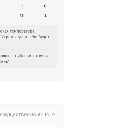
1
0
17
2
сокая температура,
 Утром и днем небо будет
свящают яблоки и груши.
сень"
имущественно ясно