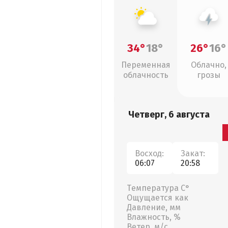
34°
18°
26°
16°
Переменная
Облачно,
облачность
грозы
Четверг, 6 августа
Восход:
Закат:
06:07
20:58
Температура С°
Ощущается как
Давление, мм
Влажность, %
Ветер, м/с