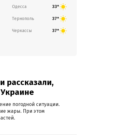
Одесса
33°
Тернополь
37°
Черкассы
37°
и рассказали,
в Украине
ение погодной ситуации.
ие жары. При этом
астей.