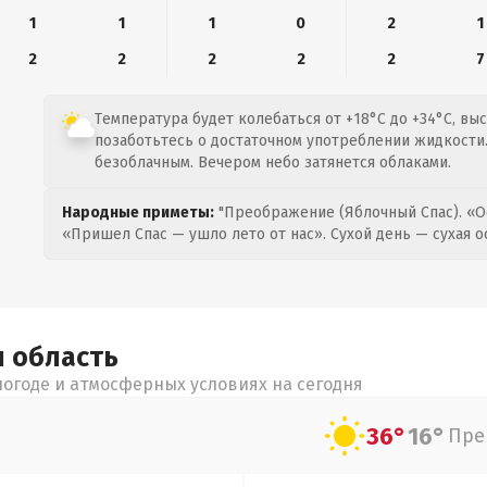
1
1
1
0
2
1
2
2
2
2
2
7
Температура будет колебаться от +18°C до +34°C, вы
позаботьтесь о достаточном употреблении жидкости.
безоблачным. Вечером небо затянется облаками.
Народные приметы:
"Преображение (Яблочный Спас). «О
«Пришел Спас — ушло лето от нас». Сухой день — сухая о
я
область
огоде и атмосферных условиях на сегодня
36°
16°
Пре