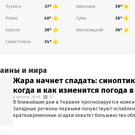
Луганск
Николаев
37°
39°
Ровно
Сумы
40°
36°
Херсон
Хмельницкий
38°
36°
Севастополь
34°
раины и мира
Жара начнет спадать: синоптик
когда и как изменится погода 
6 августа,
20:00
12
В ближайшие дни в Украине прогнозируется измен
Западные регионы первыми почувствуют ослаблен
кратковременные осадки охватят большинство обл