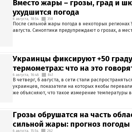
Вместо жары – грозы, град и шк
ухудшится погода
6 августа,
18:54
358
После сильной жары погода в некоторых регионах 
августа. Синоптики предупреждают о грозах, а мес
Украинцы фиксируют +50 граду
термометрах: что на это говор
6 августа,
16:46
841
В четверг, 6 августа, в сети стали распространят
украинцев, показатели на которых якобы перевали
же объясняют, что такое измерение температуры в
Грозы обрушатся на часть обла
сильной жары: прогноз погоды 
6 августа,
15:54
262