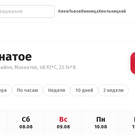
Киев
Львов
Винница
Хмельницкий
натое
айон, Мохнатое, 48.92°С, 23.14°В
ера
По часам
Неделя
10 дней
2 недели
Сб
Вс
Пн
08.08
09.08
10.08
1