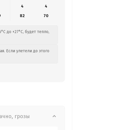
4
4
9
82
70
°C до +27°C, будет тепло,
я. Если улетели до этого
ачно, грозы