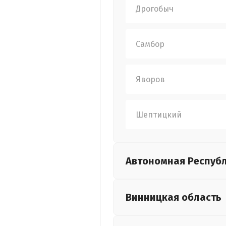
Дрогобыч
Самбор
Яворов
Шептицкий
Автономная Респуб
Винницкая
область