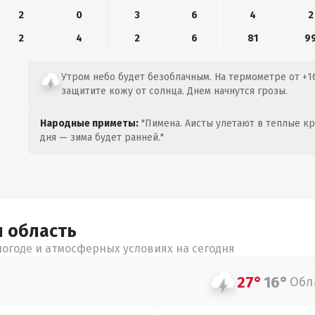
2
0
3
6
4
2
2
4
2
6
81
9
Утром небо будет безоблачным. На термометре от +16
защитите кожу от солнца. Днем начнутся грозы.
Народные приметы:
"Пимена. Аисты улетают в теплые кра
дня — зима будет ранней."
я
область
огоде и атмосферных условиях на сегодня
27°
16°
Обл