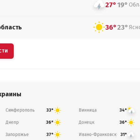
27°
19°
Обл
36°
23°
область
Ясн
СТИ
краины
Симферополь
Винница
33°
34°
Днепр
Донецк
36°
36°
Запорожье
Ивано-Франковск
37°
31°