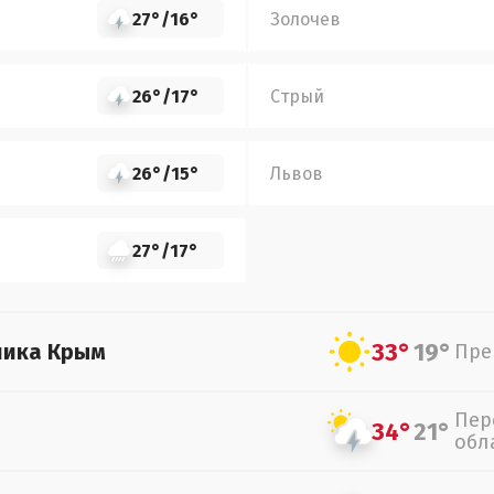
27°
/
16°
Золочев
26°
/
17°
Стрый
26°
/
15°
Львов
27°
/
17°
33°
19°
лика Крым
Пре
Пер
34°
21°
обл