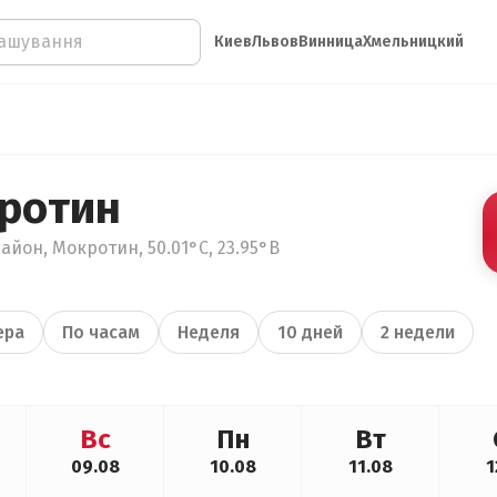
Киев
Львов
Винница
Хмельницкий
ротин
айон, Мокротин, 50.01°С, 23.95°В
ера
По часам
Неделя
10 дней
2 недели
Вс
Пн
Вт
09.08
10.08
11.08
1