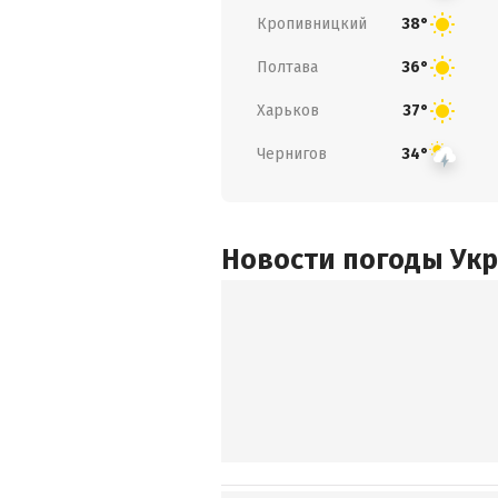
Кропивницкий
38°
Полтава
36°
Харьков
37°
Чернигов
34°
Новости погоды Ук