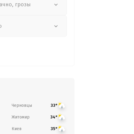
ачно, грозы
о
Черновцы
33°
Житомир
34°
Киев
35°