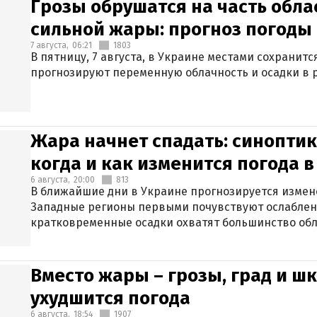
Грозы обрушатся на часть обла
сильной жары: прогноз погоды 
7 августа,
06:21
1803
В пятницу, 7 августа, в Украине местами сохранит
прогнозируют переменную облачность и осадки в р
Жара начнет спадать: синоптик
когда и как изменится погода 
6 августа,
20:00
813
В ближайшие дни в Украине прогнозируется измен
Западные регионы первыми почувствуют ослаблен
кратковременные осадки охватят большинство обл
Вместо жары – грозы, град и шк
ухудшится погода
6 августа,
18:54
1907